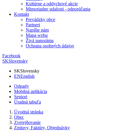
Kultúrne a oddychové akcie
Mimoriadne udalosti - odporúčania
Kontakt
Prevádzky obce
Partneri
Napíšte nám
Mapa webu
Živá panoráma
Ochrana osobných údajov
Facebook
SK
Slovensky
SK
Slovensky
EN
English
Odpady
Mobilná aplikácia
Seniori
Úradná tabuľa
Úvodná stránka
Obec
Zverejňovanie
Zmluvy, Faktúry, Objednávky