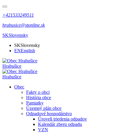
+421533249511
hrabusice@stonline.sk
SK
Slovensky
SK
Slovensky
EN
English
Hrabušice
Hrabušice
Obec
Fakty o obci
História obce
Pamiatky
Územný plán obce
Odpadové hospodárstvo
Úroveň triedenia odpadov
Kalendár zberu odpadu
VZN