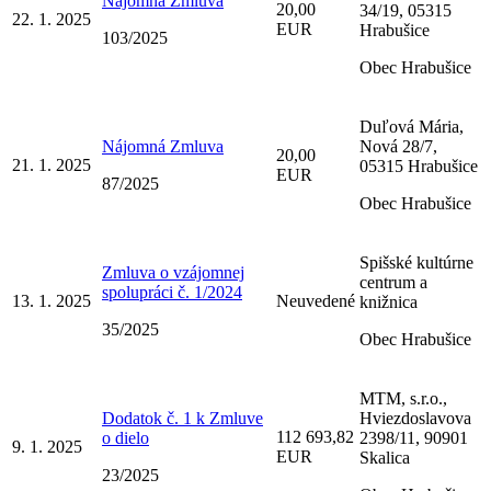
Nájomná Zmluva
20,00
34/19, 05315
22. 1. 2025
EUR
Hrabušice
103/2025
Obec Hrabušice
Duľová Mária,
Nájomná Zmluva
Nová 28/7,
20,00
21. 1. 2025
05315 Hrabušice
EUR
87/2025
Obec Hrabušice
Spišské kultúrne
Zmluva o vzájomnej
centrum a
spolupráci č. 1/2024
13. 1. 2025
Neuvedené
knižnica
35/2025
Obec Hrabušice
MTM, s.r.o.,
Dodatok č. 1 k Zmluve
Hviezdoslavova
112 693,82
o dielo
2398/11, 90901
9. 1. 2025
EUR
Skalica
23/2025