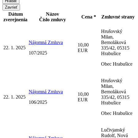
Zavrieť
Dátum
Názov
Cena *
Zmluvné strany
zverejnenia
Číslo zmluvy
Hrušovský
Milan,
Nájomná Zmluva
Bernoláková
10,00
22. 1. 2025
335/42, 05315
EUR
107/2025
Hrabušice
Obec Hrabušice
Hrušovský
Milan,
Nájomná Zmluva
Bernoláková
10,00
22. 1. 2025
335/42, 05315
EUR
106/2025
Hrabušice
Obec Hrabušice
Lučivjanský
Rudolf, Nová