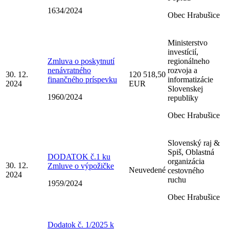
1634/2024
Obec Hrabušice
Ministerstvo
investícií,
Zmluva o poskytnutí
regionálneho
nenávratného
rozvoja a
30. 12.
120 518,50
finančného príspevku
informatizácie
2024
EUR
Slovenskej
1960/2024
republiky
Obec Hrabušice
Slovenský raj &
Spiš, Oblastná
DODATOK č.1 ku
organizácia
30. 12.
Zmluve o výpožičke
Neuvedené
cestovného
2024
ruchu
1959/2024
Obec Hrabušice
Dodatok č. 1/2025 k