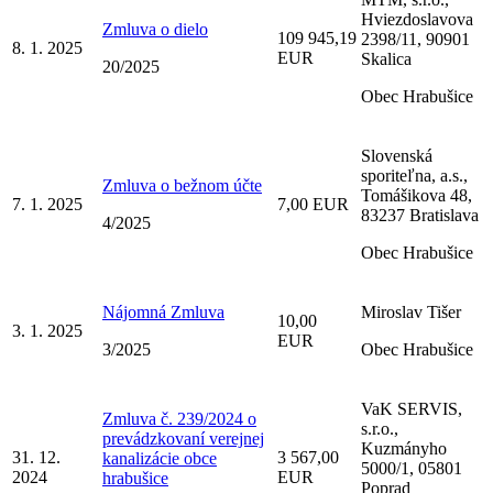
Hviezdoslavova
Zmluva o dielo
109 945,19
2398/11, 90901
8. 1. 2025
EUR
Skalica
20/2025
Obec Hrabušice
Slovenská
sporiteľna, a.s.,
Zmluva o bežnom účte
Tomášikova 48,
7. 1. 2025
7,00 EUR
83237 Bratislava
4/2025
Obec Hrabušice
Nájomná Zmluva
Miroslav Tišer
10,00
3. 1. 2025
EUR
3/2025
Obec Hrabušice
VaK SERVIS,
Zmluva č. 239/2024 o
s.r.o.,
prevádzkovaní verejnej
Kuzmányho
31. 12.
3 567,00
kanalizácie obce
5000/1, 05801
2024
EUR
hrabušice
Poprad