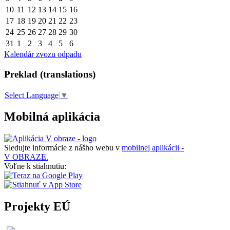
10
11
12
13
14
15
16
17
18
19
20
21
22
23
24
25
26
27
28
29
30
31
1
2
3
4
5
6
Kalendár zvozu odpadu
Preklad (translations)
Select Language
▼
Mobilná aplikácia
Sledujte informácie z nášho webu v
mobilnej aplikácii -
V OBRAZE.
Voľne k stiahnutiu:
Projekty EÚ