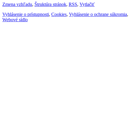
Zmena vzhľadu
,
Štruktúra stránok
,
RSS
,
Vytlačiť
Vyhlásenie o prístupnosti
,
Cookies
,
Vyhlásenie o ochrane súkromia
,
Webové sídlo