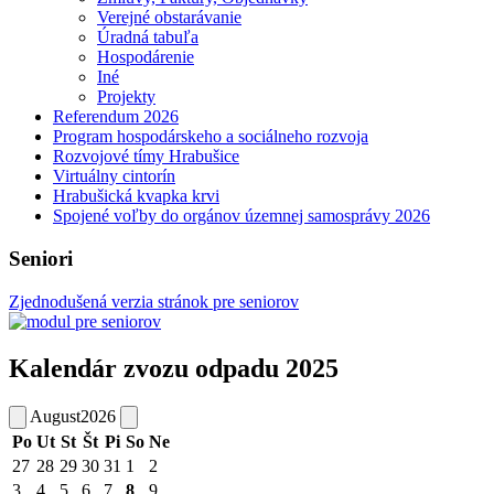
Verejné obstarávanie
Úradná tabuľa
Hospodárenie
Iné
Projekty
Referendum 2026
Program hospodárskeho a sociálneho rozvoja
Rozvojové tímy Hrabušice
Virtuálny cintorín
Hrabušická kvapka krvi
Spojené voľby do orgánov územnej samosprávy 2026
Seniori
Zjednodušená verzia stránok pre seniorov
Kalendár zvozu odpadu 2025
August
2026
Po
Ut
St
Št
Pi
So
Ne
27
28
29
30
31
1
2
3
4
5
6
7
8
9