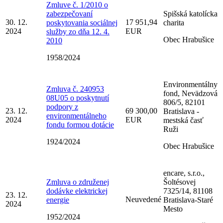
Zmluve č. 1/2010 o
zabezpečovaní
Spišská katolícka
30. 12.
17 951,94
poskytovania sociálnej
charita
2024
EUR
služby zo dňa 12. 4.
Obec Hrabušice
2010
1958/2024
Environmentálny
Zmluva č. 240953
fond, Nevädzová
08U05 o poskytnutí
806/5, 82101
podpory z
23. 12.
69 300,00
Bratislava -
environmentálneho
2024
EUR
mestská časť
fondu formou dotácie
Ruži
1924/2024
Obec Hrabušice
encare, s.r.o.,
Zmluva o združenej
Šoltésovej
dodávke elektrickej
7325/14, 81108
23. 12.
Neuvedené
energie
Bratislava-Staré
2024
Mesto
1952/2024