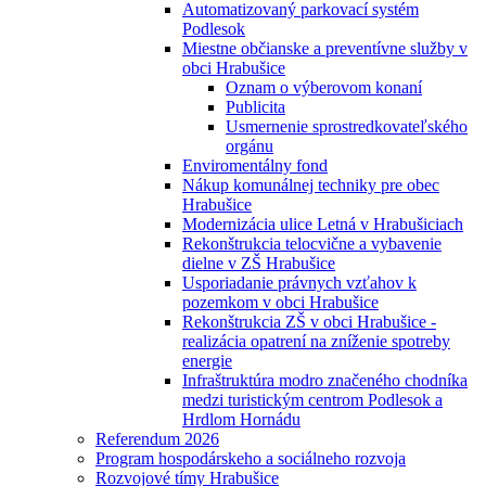
Automatizovaný parkovací systém
Podlesok
Miestne občianske a preventívne služby v
obci Hrabušice
Oznam o výberovom konaní
Publicita
Usmernenie sprostredkovateľského
orgánu
Enviromentálny fond
Nákup komunálnej techniky pre obec
Hrabušice
Modernizácia ulice Letná v Hrabušiciach
Rekonštrukcia telocvične a vybavenie
dielne v ZŠ Hrabušice
Usporiadanie právnych vzťahov k
pozemkom v obci Hrabušice
Rekonštrukcia ZŠ v obci Hrabušice -
realizácia opatrení na zníženie spotreby
energie
Infraštruktúra modro značeného chodníka
medzi turistickým centrom Podlesok a
Hrdlom Hornádu
Referendum 2026
Program hospodárskeho a sociálneho rozvoja
Rozvojové tímy Hrabušice