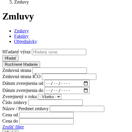
Zmluvy
Zmluvy
Zmluvy
Faktúry
Objednávky
Hľadaný výraz
Hľadať
Rozšírené hľadanie
Zmluvná strana
Zmluvná strana IČO
Dátum zverejnenia od
Dátum zverejnenia do
Zverejnený v roku
Číslo zmluvy
Názov / Predmet zmluvy
Cena od
Cena do
Zrušiť filter