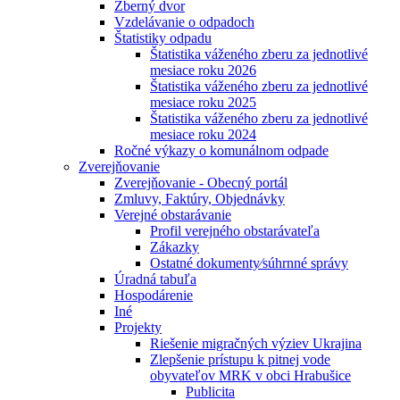
Zberný dvor
Vzdelávanie o odpadoch
Štatistiky odpadu
Štatistika váženého zberu za jednotlivé
mesiace roku 2026
Štatistika váženého zberu za jednotlivé
mesiace roku 2025
Štatistika váženého zberu za jednotlivé
mesiace roku 2024
Ročné výkazy o komunálnom odpade
Zverejňovanie
Zverejňovanie - Obecný portál
Zmluvy, Faktúry, Objednávky
Verejné obstarávanie
Profil verejného obstarávateľa
Zákazky
Ostatné dokumenty⁄súhrnné správy
Úradná tabuľa
Hospodárenie
Iné
Projekty
Riešenie migračných výziev Ukrajina
Zlepšenie prístupu k pitnej vode
obyvateľov MRK v obci Hrabušice
Publicita