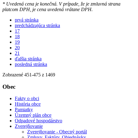
* Uvedená cena je konečná. V prípade, že je zmluvná strana
platcom DPH, je cena uvedená vrátane DPH.
prvá stránka
predchádzajúca stránka
17
18
19
20
21
ďalšia stránka
posledná stránka
Zobrazené
451
-
475
z 1469
Obec
Fakty o obci
História obce
Pamiatky
Územný plán obce
Odpadové hospodárstvo
Zverejňovanie
Zverejňovanie - Obecný portál
Zmluvy, Faktúry, Objednávky