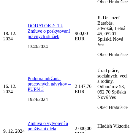
Obec Hrabušice
JUDr. Jozef
Barabás,
DODATOK č. 1 k
advokát, Letná
Zmluve o poskytovaní
18. 12.
960,00
45, 05201
právnych služieb
2024
EUR
Spišská Nová
Ves
1340/2024
Obec Hrabušice
Úrad práce,
sociálnych, vecí
Podpora udržania
a rodiny,
pracovných návykov –
16. 12.
2 147,76
Odborárov 53,
PUPN 3
2024
EUR
052 70 Spišská
Nová Ves
1924/2024
Obec Hrabušice
Zmluva o vytvorení a
Hladish Viktoriia
2 000,00
používaní diela
9. 12. 2024