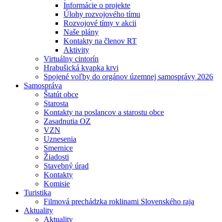
Informácie o projekte
Úlohy rozvojového tímu
Rozvojové tímy v akcii
Naše plány
Kontakty na členov RT
Aktivity
Virtuálny cintorín
Hrabušická kvapka krvi
Spojené voľby do orgánov územnej samosprávy 2026
Samospráva
Štatút obce
Starosta
Kontakty na poslancov a starostu obce
Zasadnutia OZ
VZN
Uznesenia
Smernice
Žiadosti
Stavebný úrad
Kontakty
Komisie
Turistika
Filmová prechádzka roklinami Slovenského raja
Aktuality
Aktuality