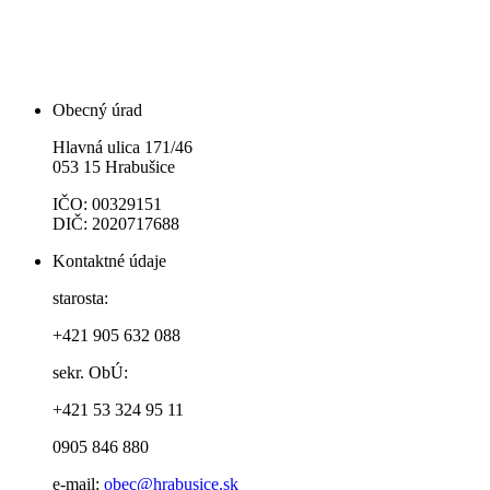
Obecný úrad
Hlavná ulica 171/46
053 15 Hrabušice
IČO: 00329151
DIČ: 2020717688
Kontaktné údaje
starosta:
+421 905 632 088
sekr. ObÚ:
+421 53 324 95 11
0905 846 880
e-mail:
obec@hrabusice.sk