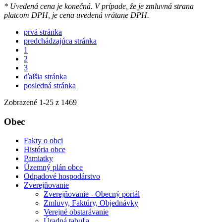
* Uvedená cena je konečná. V prípade, že je zmluvná strana
platcom DPH, je cena uvedená vrátane DPH.
prvá stránka
predchádzajúca stránka
1
2
3
ďalšia stránka
posledná stránka
Zobrazené
1
-
25
z 1469
Obec
Fakty o obci
História obce
Pamiatky
Územný plán obce
Odpadové hospodárstvo
Zverejňovanie
Zverejňovanie - Obecný portál
Zmluvy, Faktúry, Objednávky
Verejné obstarávanie
Úradná tabuľa