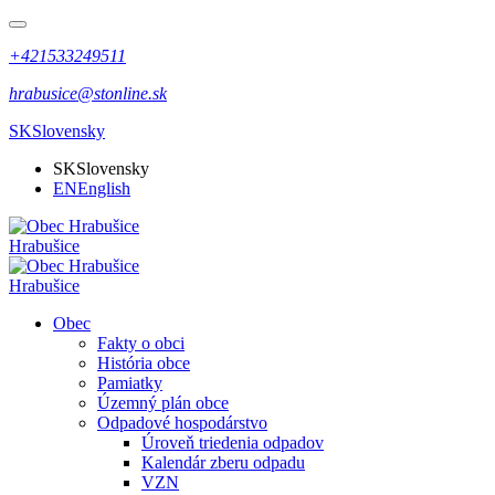
+421533249511
hrabusice@stonline.sk
SK
Slovensky
SK
Slovensky
EN
English
Hrabušice
Hrabušice
Obec
Fakty o obci
História obce
Pamiatky
Územný plán obce
Odpadové hospodárstvo
Úroveň triedenia odpadov
Kalendár zberu odpadu
VZN