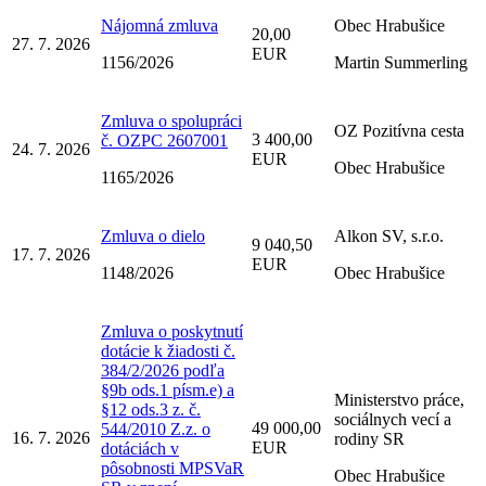
Nájomná zmluva
Obec Hrabušice
20,00
27. 7. 2026
EUR
1156/2026
Martin Summerling
Zmluva o spolupráci
OZ Pozitívna cesta
3 400,00
č. OZPC 2607001
24. 7. 2026
EUR
Obec Hrabušice
1165/2026
Zmluva o dielo
Alkon SV, s.r.o.
9 040,50
17. 7. 2026
EUR
1148/2026
Obec Hrabušice
Zmluva o poskytnutí
dotácie k žiadosti č.
384/2/2026 podľa
§9b ods.1 písm.e) a
Ministerstvo práce,
§12 ods.3 z. č.
sociálnych vecí a
49 000,00
544/2010 Z.z. o
16. 7. 2026
rodiny SR
EUR
dotáciách v
pôsobnosti MPSVaR
Obec Hrabušice