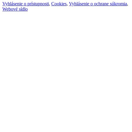
Vyhlásenie o prístupnosti
,
Cookies
,
Vyhlásenie o ochrane súkromia
,
Webové sídlo