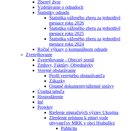
Zberný dvor
Vzdelávanie o odpadoch
Štatistiky odpadu
Štatistika váženého zberu za jednotlivé
mesiace roku 2026
Štatistika váženého zberu za jednotlivé
mesiace roku 2025
Štatistika váženého zberu za jednotlivé
mesiace roku 2024
Ročné výkazy o komunálnom odpade
Zverejňovanie
Zverejňovanie - Obecný portál
Zmluvy, Faktúry, Objednávky
Verejné obstarávanie
Profil verejného obstarávateľa
Zákazky
Ostatné dokumenty⁄súhrnné správy
Úradná tabuľa
Hospodárenie
Iné
Projekty
Riešenie migračných výziev Ukrajina
Zlepšenie prístupu k pitnej vode
obyvateľov MRK v obci Hrabušice
Publicita