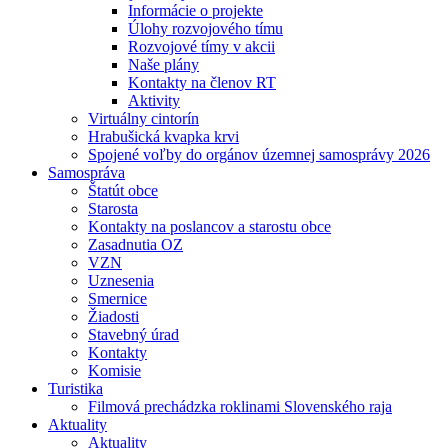
Informácie o projekte
Úlohy rozvojového tímu
Rozvojové tímy v akcii
Naše plány
Kontakty na členov RT
Aktivity
Virtuálny cintorín
Hrabušická kvapka krvi
Spojené voľby do orgánov územnej samosprávy 2026
Samospráva
Štatút obce
Starosta
Kontakty na poslancov a starostu obce
Zasadnutia OZ
VZN
Uznesenia
Smernice
Žiadosti
Stavebný úrad
Kontakty
Komisie
Turistika
Filmová prechádzka roklinami Slovenského raja
Aktuality
Aktuality