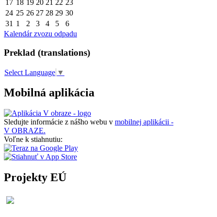
17
18
19
20
21
22
23
24
25
26
27
28
29
30
31
1
2
3
4
5
6
Kalendár zvozu odpadu
Preklad (translations)
Select Language
▼
Mobilná aplikácia
Sledujte informácie z nášho webu v
mobilnej aplikácii -
V OBRAZE.
Voľne k stiahnutiu:
Projekty EÚ