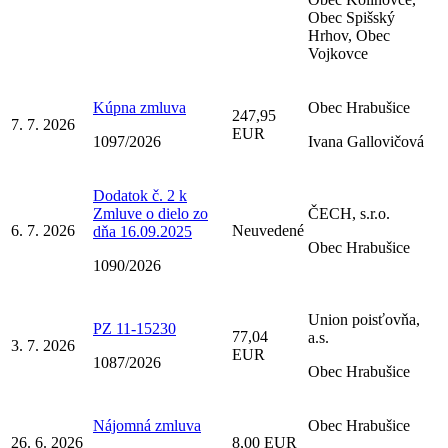
Obec Spišský
Hrhov, Obec
Vojkovce
Kúpna zmluva
Obec Hrabušice
247,95
7. 7. 2026
EUR
1097/2026
Ivana Gallovičová
Dodatok č. 2 k
Zmluve o dielo zo
ČECH, s.r.o.
6. 7. 2026
Neuvedené
dňa 16.09.2025
Obec Hrabušice
1090/2026
Union poisťovňa,
PZ 11-15230
77,04
a.s.
3. 7. 2026
EUR
1087/2026
Obec Hrabušice
Nájomná zmluva
Obec Hrabušice
26. 6. 2026
8,00 EUR