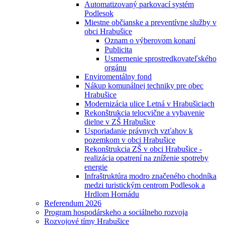
Automatizovaný parkovací systém
Podlesok
Miestne občianske a preventívne služby v
obci Hrabušice
Oznam o výberovom konaní
Publicita
Usmernenie sprostredkovateľského
orgánu
Enviromentálny fond
Nákup komunálnej techniky pre obec
Hrabušice
Modernizácia ulice Letná v Hrabušiciach
Rekonštrukcia telocvične a vybavenie
dielne v ZŠ Hrabušice
Usporiadanie právnych vzťahov k
pozemkom v obci Hrabušice
Rekonštrukcia ZŠ v obci Hrabušice -
realizácia opatrení na zníženie spotreby
energie
Infraštruktúra modro značeného chodníka
medzi turistickým centrom Podlesok a
Hrdlom Hornádu
Referendum 2026
Program hospodárskeho a sociálneho rozvoja
Rozvojové tímy Hrabušice