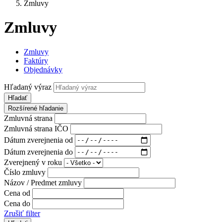
Zmluvy
Zmluvy
Zmluvy
Faktúry
Objednávky
Hľadaný výraz
Hľadať
Rozšírené hľadanie
Zmluvná strana
Zmluvná strana IČO
Dátum zverejnenia od
Dátum zverejnenia do
Zverejnený v roku
Číslo zmluvy
Názov / Predmet zmluvy
Cena od
Cena do
Zrušiť filter