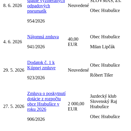
spätne vyzbieraných
SLOVMAS, a.s.
8. 6. 2026
Neuvedené
odpadových
Obec Hrabušice
pneumatík
954/2026
Nájomná zmluva
Obec Hrabušice
40,00
4. 6. 2026
EUR
941/2026
Milan Lipčák
Dodatok č. 1 k
Obec Hrabušice
Kúpnej zmluve
29. 5. 2026
Neuvedené
Róbert Tišer
923/2026
Zmluva o poskytnutí
Jazdecký klub
dotácie z rozpočtu
Slovenský Raj
2 000,00
obce Hrabušice v
27. 5. 2026
Hrabušice
EUR
roku 2026
Obec Hrabušice
906/2026