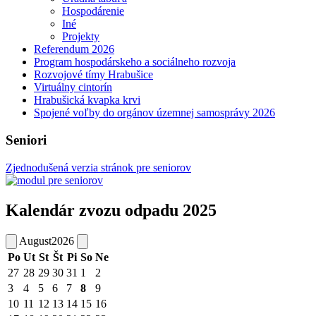
Hospodárenie
Iné
Projekty
Referendum 2026
Program hospodárskeho a sociálneho rozvoja
Rozvojové tímy Hrabušice
Virtuálny cintorín
Hrabušická kvapka krvi
Spojené voľby do orgánov územnej samosprávy 2026
Seniori
Zjednodušená verzia stránok pre seniorov
Kalendár zvozu odpadu 2025
August
2026
Po
Ut
St
Št
Pi
So
Ne
27
28
29
30
31
1
2
3
4
5
6
7
8
9
10
11
12
13
14
15
16