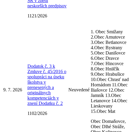
SR v znení
neskorších predpisov
1121/2026
1. Obec Smižany
2.Obec Arnutovce
3.Obec Betlanovce
4.Obec Bystrany
5.Obec Danišovce
6.Obec Dravce
7.Obec Hincovce
Dodatok č. 3 k
8.Obec Hnilčík
Zmluve č. 45/2016 o
9.Obec Hrabušice
spolupráci na úseku
10.Obec Chrasť nad
školstva v
Hornádom 11.Obec
prenesených a
9. 7. 2026
Neuvedené
Iliašovce 12.Obec
originálnych
Jamník 13.Obec
kompetenciách v
Letanovce 14.Obec
znení Dodatku č. 2
Lieskovany
15.Obec Mat
1102/2026
Obec Domaňovce,
Obec Dlhé Stráže,
Obec Kolinovce,