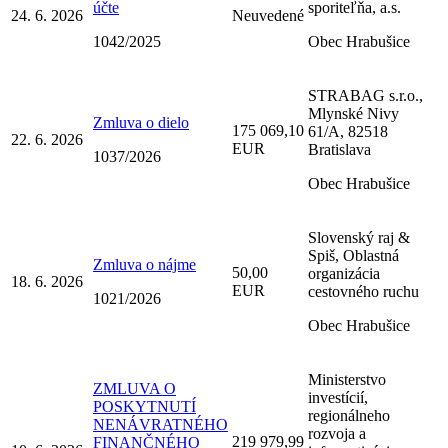
účte
sporiteľňa, a.s.
24. 6. 2026
Neuvedené
1042/2025
Obec Hrabušice
STRABAG s.r.o.,
Mlynské Nivy
Zmluva o dielo
175 069,10
61/A, 82518
22. 6. 2026
EUR
Bratislava
1037/2026
Obec Hrabušice
Slovenský raj &
Spiš, Oblastná
Zmluva o nájme
50,00
organizácia
18. 6. 2026
EUR
cestovného ruchu
1021/2026
Obec Hrabušice
Ministerstvo
ZMLUVA O
investícií,
POSKYTNUTÍ
regionálneho
NENÁVRATNÉHO
rozvoja a
219 979,99
FINANČNÉHO