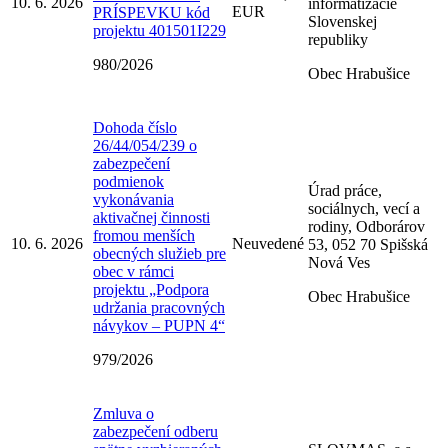
10. 6. 2026
informatizácie
EUR
PRÍSPEVKU kód
Slovenskej
projektu 401501I229
republiky
980/2026
Obec Hrabušice
Dohoda číslo
26/44/054/239 o
zabezpečení
podmienok
Úrad práce,
vykonávania
sociálnych, vecí a
aktivačnej činnosti
rodiny, Odborárov
fromou menších
10. 6. 2026
Neuvedené
53, 052 70 Spišská
obecných služieb pre
Nová Ves
obec v rámci
projektu „Podpora
Obec Hrabušice
udržania pracovných
návykov – PUPN 4“
979/2026
Zmluva o
zabezpečení odberu