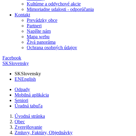
Kultúrne a oddychové akcie
Mimoriadne udalosti - odporúčania
Kontakt
Prevádzky obce
Partneri
Napíšte nám
Mapa webu
Živá panoráma
Ochrana osobných údajov
Facebook
SK
Slovensky
SK
Slovensky
EN
English
Odpady
Mobilná aplikácia
Seniori
Úradná tabuľa
Úvodná stránka
Obec
Zverejňovanie
Zmluvy, Faktúry, Objednávky