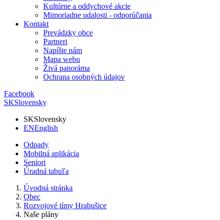
Kultúrne a oddychové akcie
Mimoriadne udalosti - odporúčania
Kontakt
Prevádzky obce
Partneri
Napíšte nám
Mapa webu
Živá panoráma
Ochrana osobných údajov
Facebook
SK
Slovensky
SK
Slovensky
EN
English
Odpady
Mobilná aplikácia
Seniori
Úradná tabuľa
Úvodná stránka
Obec
Rozvojové tímy Hrabušice
Naše plány