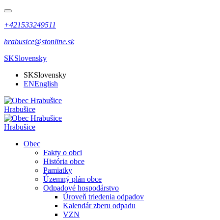
+421533249511
hrabusice@stonline.sk
SK
Slovensky
SK
Slovensky
EN
English
Hrabušice
Hrabušice
Obec
Fakty o obci
História obce
Pamiatky
Územný plán obce
Odpadové hospodárstvo
Úroveň triedenia odpadov
Kalendár zberu odpadu
VZN