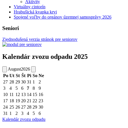
Aktivity
Virtuálny cintorín
Hrabušická kvapka krvi
Spojené voľby do orgánov územnej samosprávy 2026
Seniori
Zjednodušená verzia stránok pre seniorov
Kalendár zvozu odpadu 2025
August
2026
Po
Ut
St
Št
Pi
So
Ne
27
28
29
30
31
1
2
3
4
5
6
7
8
9
10
11
12
13
14
15
16
17
18
19
20
21
22
23
24
25
26
27
28
29
30
31
1
2
3
4
5
6
Kalendár zvozu odpadu