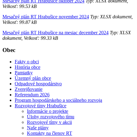
Mesačný plán RT Hrabušice október 2024
Typ: XLSX dokument,
Velkosť: 99.53 kB
Mesačný plán RT Hrabušice november 2024
Typ: XLSX dokument,
Velkosť: 99.87 kB
Mesačný plán RT Hrabušice na mesiac december 2024
Typ: XLSX
dokument, Velkosť: 99.33 kB
Obec
Fakty o obci
História obce
Pamiatky
Územný plán obce
Odpadové hospodárstvo
Zverejňovanie
Referendum 2026
Program hospodárskeho a sociálneho rozvoja
Rozvojové tímy Hrabušice
Informácie o projekte
Úlohy rozvojového tímu
Rozvojové tímy v akcii
Naše plány
Kontakty na členov RT