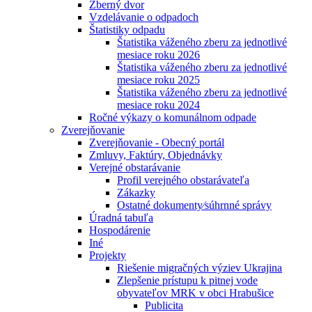
Zberný dvor
Vzdelávanie o odpadoch
Štatistiky odpadu
Štatistika váženého zberu za jednotlivé
mesiace roku 2026
Štatistika váženého zberu za jednotlivé
mesiace roku 2025
Štatistika váženého zberu za jednotlivé
mesiace roku 2024
Ročné výkazy o komunálnom odpade
Zverejňovanie
Zverejňovanie - Obecný portál
Zmluvy, Faktúry, Objednávky
Verejné obstarávanie
Profil verejného obstarávateľa
Zákazky
Ostatné dokumenty⁄súhrnné správy
Úradná tabuľa
Hospodárenie
Iné
Projekty
Riešenie migračných výziev Ukrajina
Zlepšenie prístupu k pitnej vode
obyvateľov MRK v obci Hrabušice
Publicita