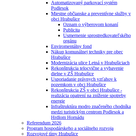
Automatizovaný parkovací systém
Podlesok
Miestne občianske a preventívne služby v
obci Hrabušice
Oznam o výberovom konaní
Publicita
Usmernenie sprostredkovateľského
orgánu
Enviromentálny fond
Nákup komunálnej techniky pre obec
Hrabušice
Modernizácia ulice Letná v Hrabušiciach
Rekonštrukcia telocvične a vybavenie
dielne v ZŠ Hrabušice
Usporiadanie právnych vzťahov k
pozemkom v obci Hrabušice
Rekonštrukcia ZŠ v obci Hrabušice -
realizácia opatrení na zníženie spotreby
energie
Infraštruktúra modro značeného chodníka
medzi turistickým centrom Podlesok a
Hrdlom Hornádu
Referendum 2026
Program hospodárskeho a sociálneho rozvoja
Rozvojové tímy Hrabušice