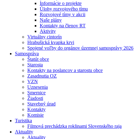
Informácie o projekte
Úlohy rozvojového tímu
Rozvojové tímy v akcii
Naše plány
Kontakty na členov RT
Aktivity
Virtuálny cintorín
Hrabušická kvapka krvi
Spojené voľby do orgánov územnej samosprávy 2026
Samospráva
Štatút obce
Starosta
Kontakty na poslancov a starostu obce
Zasadnutia OZ
VZN
Uznesenia
Smernice
Žiadosti
Stavebný úrad
Kontakty
Komisie
Turistika
Filmová prechádzka roklinami Slovenského raja
Aktuality
Aktuality