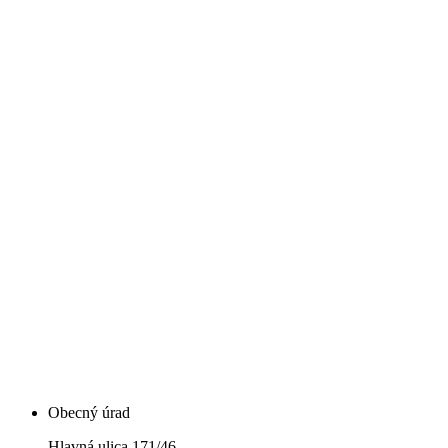
Obecný úrad
Hlavná ulica 171/46