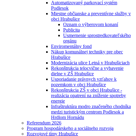
Automatizovaný parkovací systém
Podlesok
Miestne občianske a preventívne služby v
obci Hrabušice
Oznam o výberovom konaní
Publicita
Usmernenie sprostredkovateľského
orgánu
Enviromentálny fond
Nákup komunálnej techniky pre obec
Hrabušice
Modernizácia ulice Letná v Hrabušiciach
Rekonštrukcia telocvične a vybavenie
dielne v ZŠ Hrabušice
Usporiadanie právnych vzťahov k
pozemkom v obci Hrabušice
Rekonštrukcia ZŠ v obci Hrabušice -
realizácia opatrení na zníženie spotreby
energie
Infraštruktúra modro značeného chodníka
medzi turistickým centrom Podlesok a
Hrdlom Hornádu
Referendum 2026
Program hospodárskeho a sociálneho rozvoja
Rozvojové tímy Hrabušice