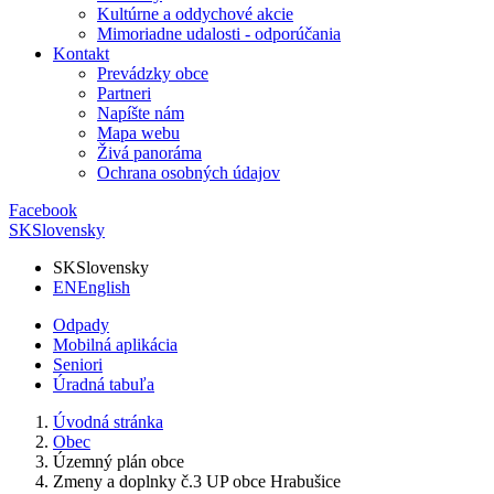
Kultúrne a oddychové akcie
Mimoriadne udalosti - odporúčania
Kontakt
Prevádzky obce
Partneri
Napíšte nám
Mapa webu
Živá panoráma
Ochrana osobných údajov
Facebook
SK
Slovensky
SK
Slovensky
EN
English
Odpady
Mobilná aplikácia
Seniori
Úradná tabuľa
Úvodná stránka
Obec
Územný plán obce
Zmeny a doplnky č.3 UP obce Hrabušice