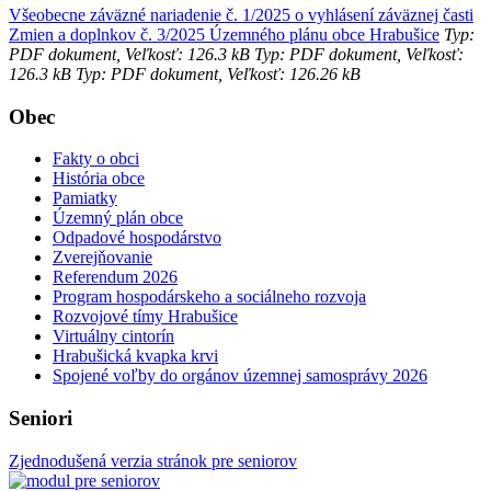
Všeobecne záväzné nariadenie č. 1/2025 o vyhlásení záväznej časti
Zmien a doplnkov č. 3/2025 Územného plánu obce Hrabušice
Typ:
PDF dokument, Veľkosť: 126.3 kB
Typ: PDF dokument, Veľkosť:
126.3 kB
Typ: PDF dokument, Veľkosť: 126.26 kB
Obec
Fakty o obci
História obce
Pamiatky
Územný plán obce
Odpadové hospodárstvo
Zverejňovanie
Referendum 2026
Program hospodárskeho a sociálneho rozvoja
Rozvojové tímy Hrabušice
Virtuálny cintorín
Hrabušická kvapka krvi
Spojené voľby do orgánov územnej samosprávy 2026
Seniori
Zjednodušená verzia stránok pre seniorov