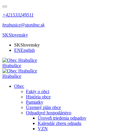
+421533249511
hrabusice@stonline.sk
SK
Slovensky
SK
Slovensky
EN
English
Hrabušice
Hrabušice
Obec
Fakty o obci
História obce
Pamiatky
Územný plán obce
Odpadové hospodárstvo
Úroveň triedenia odpadov
Kalendár zberu odpadu
VZN