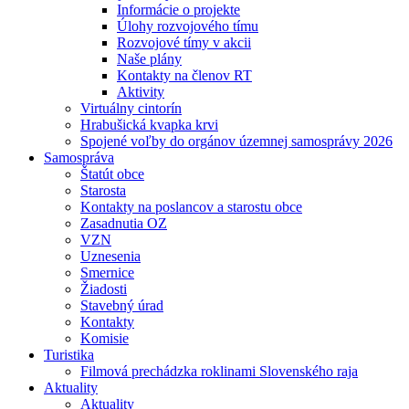
Informácie o projekte
Úlohy rozvojového tímu
Rozvojové tímy v akcii
Naše plány
Kontakty na členov RT
Aktivity
Virtuálny cintorín
Hrabušická kvapka krvi
Spojené voľby do orgánov územnej samosprávy 2026
Samospráva
Štatút obce
Starosta
Kontakty na poslancov a starostu obce
Zasadnutia OZ
VZN
Uznesenia
Smernice
Žiadosti
Stavebný úrad
Kontakty
Komisie
Turistika
Filmová prechádzka roklinami Slovenského raja
Aktuality
Aktuality