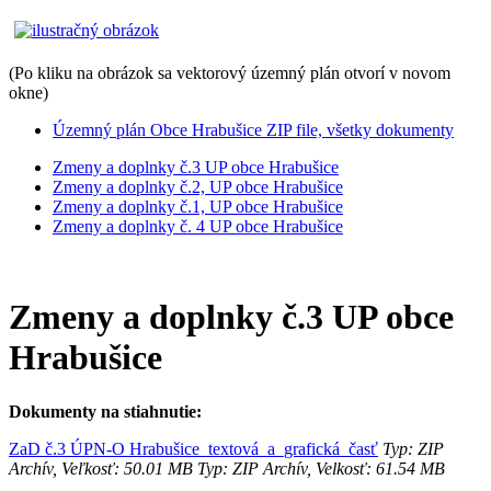
(Po kliku na obrázok sa vektorový územný plán otvorí v novom
okne)
Územný plán Obce Hrabušice ZIP file, všetky dokumenty
Zmeny a doplnky č.3 UP obce Hrabušice
Zmeny a doplnky č.2, UP obce Hrabušice
Zmeny a doplnky č.1, UP obce Hrabušice
Zmeny a doplnky č. 4 UP obce Hrabušice
Zmeny a doplnky č.3 UP obce
Hrabušice
Dokumenty na stiahnutie:
ZaD č.3 ÚPN-O Hrabušice_textová_a_grafická_časť
Typ: ZIP
Archív, Veľkosť: 50.01 MB
Typ: ZIP Archív, Velkosť: 61.54 MB