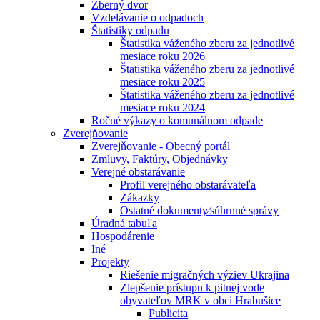
Zberný dvor
Vzdelávanie o odpadoch
Štatistiky odpadu
Štatistika váženého zberu za jednotlivé
mesiace roku 2026
Štatistika váženého zberu za jednotlivé
mesiace roku 2025
Štatistika váženého zberu za jednotlivé
mesiace roku 2024
Ročné výkazy o komunálnom odpade
Zverejňovanie
Zverejňovanie - Obecný portál
Zmluvy, Faktúry, Objednávky
Verejné obstarávanie
Profil verejného obstarávateľa
Zákazky
Ostatné dokumenty⁄súhrnné správy
Úradná tabuľa
Hospodárenie
Iné
Projekty
Riešenie migračných výziev Ukrajina
Zlepšenie prístupu k pitnej vode
obyvateľov MRK v obci Hrabušice
Publicita