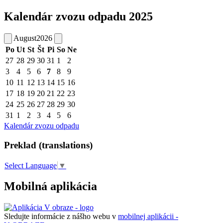
Kalendár zvozu odpadu 2025
August
2026
Po
Ut
St
Št
Pi
So
Ne
27
28
29
30
31
1
2
3
4
5
6
7
8
9
10
11
12
13
14
15
16
17
18
19
20
21
22
23
24
25
26
27
28
29
30
31
1
2
3
4
5
6
Kalendár zvozu odpadu
Preklad (translations)
Select Language
▼
Mobilná aplikácia
Sledujte informácie z nášho webu v
mobilnej aplikácii -