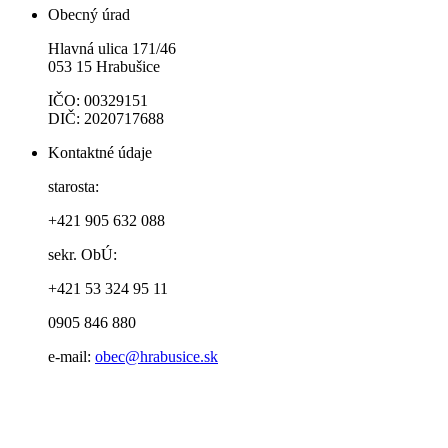
Obecný úrad
Hlavná ulica 171/46
053 15 Hrabušice
IČO: 00329151
DIČ: 2020717688
Kontaktné údaje
starosta:
+421 905 632 088
sekr. ObÚ:
+421 53 324 95 11
0905 846 880
e-mail:
obec@hrabusice.sk