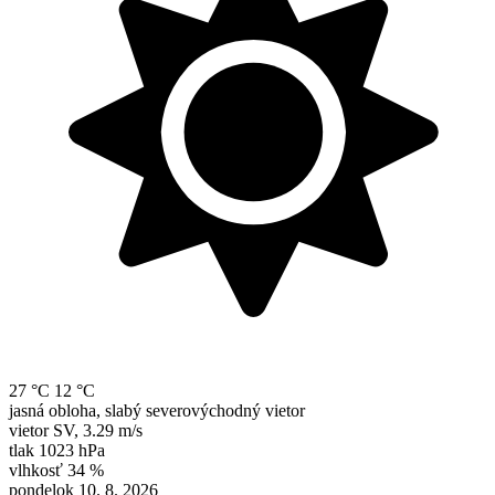
27 °C
12 °C
jasná obloha, slabý severovýchodný vietor
vietor
SV
,
3.29 m/s
tlak
1023 hPa
vlhkosť
34 %
pondelok 10. 8. 2026