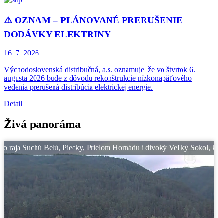
⚠️ OZNAM – PLÁNOVANÉ PRERUŠENIE
DODÁVKY ELEKTRINY
16. 7.
2026
Východoslovenská distribučná, a.s. oznamuje, že vo štvrtok 6.
augusta 2026 bude z dôvodu rekonštrukcie nízkonapäťového
vedenia prerušená distribúcia elektrickej energie.
Detail
Živá panoráma
ja Suchú Belú, Piecky, Prielom Hornádu i divoký Veľký Sokol, kde voda 