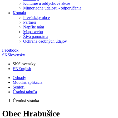
Kultúrne a oddychové akcie
Mimoriadne udalosti - odporúčania
Kontakt
Prevádzky obce
Partneri
Napíšte nám
Mapa webu
Živá panoráma
Ochrana osobných údajov
Facebook
SK
Slovensky
SK
Slovensky
EN
English
Odpady
Mobilná aplikácia
Seniori
Úradná tabuľa
Úvodná stránka
Obec Hrabušice