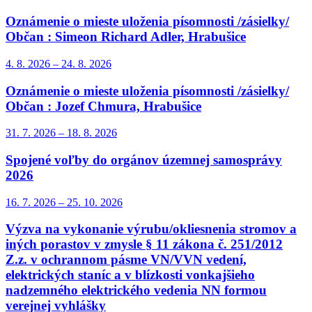
Oznámenie o mieste uloženia písomnosti /zásielky/
Občan : Simeon Richard Adler, Hrabušice
4. 8.
2026
–
24. 8.
2026
Oznámenie o mieste uloženia písomnosti /zásielky/
Občan : Jozef Chmura, Hrabušice
31. 7.
2026
–
18. 8.
2026
Spojené voľby do orgánov územnej samosprávy
2026
16. 7.
2026
–
25. 10.
2026
Výzva na vykonanie výrubu/okliesnenia stromov a
iných porastov v zmysle § 11 zákona č. 251/2012
Z.z. v ochrannom pásme VN/VVN vedení,
elektrických staníc a v blízkosti vonkajšieho
nadzemného elektrického vedenia NN formou
verejnej vyhlášky