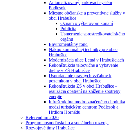
Automatizovaný parkovací systém
Podlesok
Miestne občianske a preventívne služby v
obci Hrabušice
Oznam o výberovom konaní
Publicita
Usmernenie sprostredkovateľského
orgánu
Enviromentálny fond
Nákup komunálnej techniky pre obec
Hrabušice
Modernizácia ulice Letná v Hrabušiciach
Rekonštrukcia telocvične a vybavenie
dielne v ZŠ Hrabušice
Usporiadanie právnych vzťahov k
pozemkom v obci Hrabušice
Rekonštrukcia ZŠ v obci Hrabušice -
realizácia opatrení na zníženie spotreby
energie
Infraštruktúra modro značeného chodníka
medzi turistickým centrom Podlesok a
Hrdlom Hornádu
Referendum 2026
Program hospodárskeho a sociálneho rozvoja
Rozvojové tímy Hrabušice