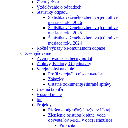
Zberný dvor
Vzdelávanie o odpadoch
Štatistiky odpadu
Štatistika váženého zberu za jednotlivé
mesiace roku 2026
Štatistika váženého zberu za jednotlivé
mesiace roku 2025
Štatistika váženého zberu za jednotlivé
mesiace roku 2024
Ročné výkazy o komunálnom odpade
Zverejňovanie
Zverejňovanie - Obecný portál
Zmluvy, Faktúry, Objednávky
Verejné obstarávanie
Profil verejného obstarávateľa
Zákazky
Ostatné dokumenty⁄súhrnné správy
Úradná tabuľa
Hospodárenie
Iné
Projekty
Riešenie migračných výziev Ukrajina
Zlepšenie prístupu k pitnej vode
obyvateľov MRK v obci Hrabušice
Publicita