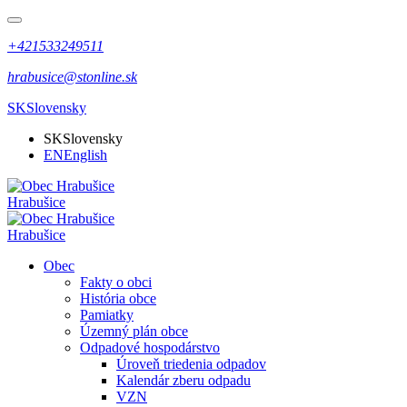
+421533249511
hrabusice@stonline.sk
SK
Slovensky
SK
Slovensky
EN
English
Hrabušice
Hrabušice
Obec
Fakty o obci
História obce
Pamiatky
Územný plán obce
Odpadové hospodárstvo
Úroveň triedenia odpadov
Kalendár zberu odpadu
VZN