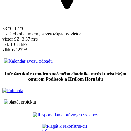
33 °C
17 °C
jasná obloha, mierny severozápadný vietor
vietor
SZ
,
3.37 m/s
tlak
1018 hPa
vlhkosť
27 %
Infraštruktúra modro značeného chodníka medzi turistickým
centrom Podlesok a Hrdlom Hornádu