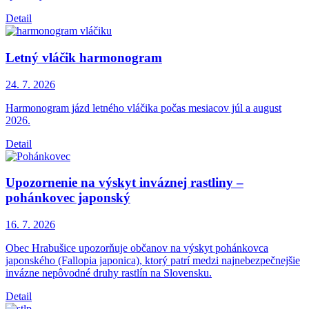
Detail
Letný vláčik harmonogram
24. 7.
2026
Harmonogram jázd letného vláčika počas mesiacov júl a august
2026.
Detail
Upozornenie na výskyt inváznej rastliny –
pohánkovec japonský
16. 7.
2026
Obec Hrabušice upozorňuje občanov na výskyt pohánkovca
japonského (Fallopia japonica), ktorý patrí medzi najnebezpečnejšie
invázne nepôvodné druhy rastlín na Slovensku.
Detail