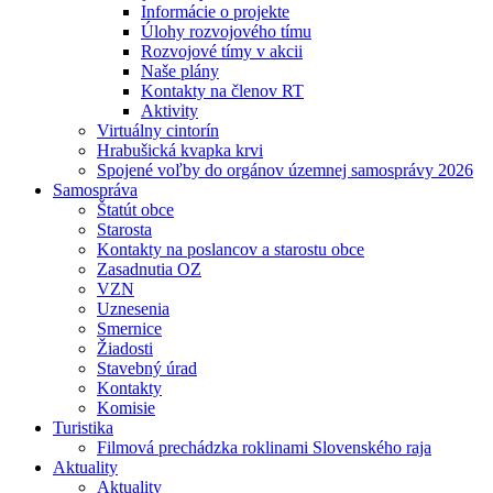
Informácie o projekte
Úlohy rozvojového tímu
Rozvojové tímy v akcii
Naše plány
Kontakty na členov RT
Aktivity
Virtuálny cintorín
Hrabušická kvapka krvi
Spojené voľby do orgánov územnej samosprávy 2026
Samospráva
Štatút obce
Starosta
Kontakty na poslancov a starostu obce
Zasadnutia OZ
VZN
Uznesenia
Smernice
Žiadosti
Stavebný úrad
Kontakty
Komisie
Turistika
Filmová prechádzka roklinami Slovenského raja
Aktuality
Aktuality