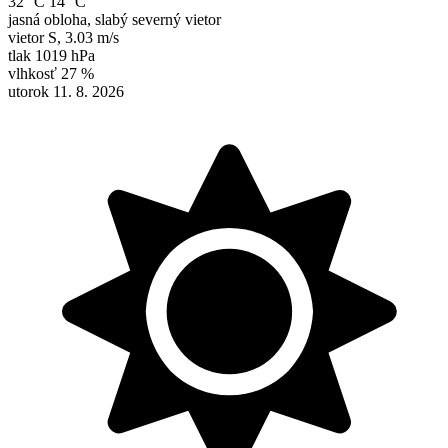
32 °C
14 °C
jasná obloha, slabý severný vietor
vietor
S
,
3.03 m/s
tlak
1019 hPa
vlhkosť
27 %
utorok 11. 8. 2026