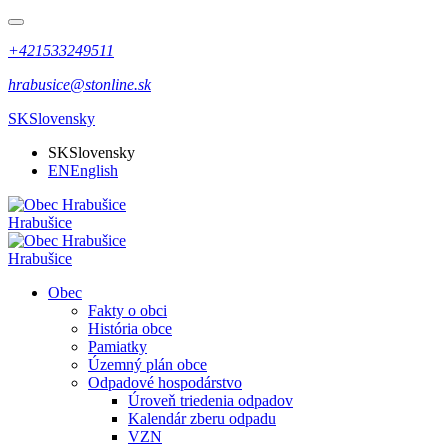
+421533249511
hrabusice@stonline.sk
SK
Slovensky
SK
Slovensky
EN
English
Hrabušice
Hrabušice
Obec
Fakty o obci
História obce
Pamiatky
Územný plán obce
Odpadové hospodárstvo
Úroveň triedenia odpadov
Kalendár zberu odpadu
VZN