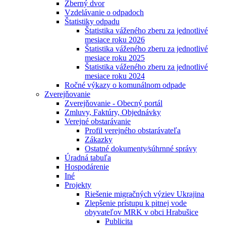
Zberný dvor
Vzdelávanie o odpadoch
Štatistiky odpadu
Štatistika váženého zberu za jednotlivé
mesiace roku 2026
Štatistika váženého zberu za jednotlivé
mesiace roku 2025
Štatistika váženého zberu za jednotlivé
mesiace roku 2024
Ročné výkazy o komunálnom odpade
Zverejňovanie
Zverejňovanie - Obecný portál
Zmluvy, Faktúry, Objednávky
Verejné obstarávanie
Profil verejného obstarávateľa
Zákazky
Ostatné dokumenty⁄súhrnné správy
Úradná tabuľa
Hospodárenie
Iné
Projekty
Riešenie migračných výziev Ukrajina
Zlepšenie prístupu k pitnej vode
obyvateľov MRK v obci Hrabušice
Publicita