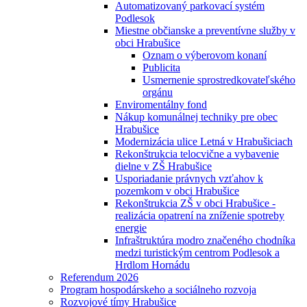
Automatizovaný parkovací systém
Podlesok
Miestne občianske a preventívne služby v
obci Hrabušice
Oznam o výberovom konaní
Publicita
Usmernenie sprostredkovateľského
orgánu
Enviromentálny fond
Nákup komunálnej techniky pre obec
Hrabušice
Modernizácia ulice Letná v Hrabušiciach
Rekonštrukcia telocvične a vybavenie
dielne v ZŠ Hrabušice
Usporiadanie právnych vzťahov k
pozemkom v obci Hrabušice
Rekonštrukcia ZŠ v obci Hrabušice -
realizácia opatrení na zníženie spotreby
energie
Infraštruktúra modro značeného chodníka
medzi turistickým centrom Podlesok a
Hrdlom Hornádu
Referendum 2026
Program hospodárskeho a sociálneho rozvoja
Rozvojové tímy Hrabušice