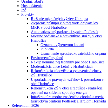
Úradná tabuľa
Hospodárenie
Iné
Projekty
Riešenie migračných výziev Ukrajina
Zlepšenie prístupu k pitnej vode obyvateľov
MRK v obci Hrabušice
Automatizovaný parkovací systém Podlesok
Miestne občianske a preventívne služby v obci
Hrabušice
Oznam o výberovom konaní
Publicita
Usmernenie sprostredkovateľského orgánu
Enviromentálny fond
Nákup komunálnej techniky pre obec Hrabušice
Modernizácia ulice Letná v Hrabušiciach
Rekonštrukcia telocvične a vybavenie dielne v
ZŠ Hrabušice
Usporiadanie právnych vzťahov k pozemkom v
obci Hrabušice
Rekonštrukcia ZŠ v obci Hrabušice - realizácia
opatrení na zníženie spotreby energie
Infraštruktúra modro značeného chodníka medzi
turistickým centrom Podlesok a Hrdlom Hornádu
Referendum 2026