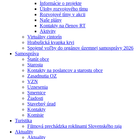
Informácie o projekte
Úlohy rozvojového tímu
Rozvojové tímy v akcii
Naše plány
Kontakty na členov RT
Aktivity
Virtuálny cintorín
Hrabušická kvapka krvi
Spojené voľby do orgánov územnej samosprávy 2026
Samospráva
Štatút obce
Starosta
Kontakty na poslancov a starostu obce
Zasadnutia OZ
VZN
Uznesenia
Smernice
Žiadosti
Stavebný úrad
Kontakty
Komisie
Turistika
Filmová prechádzka roklinami Slovenského raja
Aktuality
Aktuality