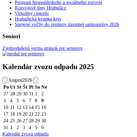
Program hospodárskeho a sociálneho rozvoja
Rozvojové tímy Hrabušice
Virtuálny cintorín
Hrabušická kvapka krvi
Spojené voľby do orgánov územnej samosprávy 2026
Seniori
Zjednodušená verzia stránok pre seniorov
Kalendár zvozu odpadu 2025
August
2026
Po
Ut
St
Št
Pi
So
Ne
27
28
29
30
31
1
2
3
4
5
6
7
8
9
10
11
12
13
14
15
16
17
18
19
20
21
22
23
24
25
26
27
28
29
30
31
1
2
3
4
5
6
Kalendár zvozu odpadu