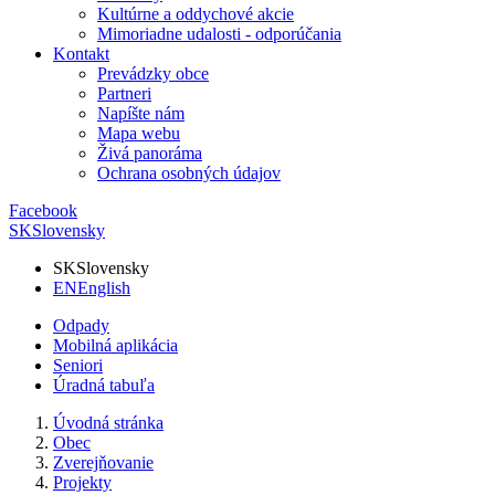
Kultúrne a oddychové akcie
Mimoriadne udalosti - odporúčania
Kontakt
Prevádzky obce
Partneri
Napíšte nám
Mapa webu
Živá panoráma
Ochrana osobných údajov
Facebook
SK
Slovensky
SK
Slovensky
EN
English
Odpady
Mobilná aplikácia
Seniori
Úradná tabuľa
Úvodná stránka
Obec
Zverejňovanie
Projekty