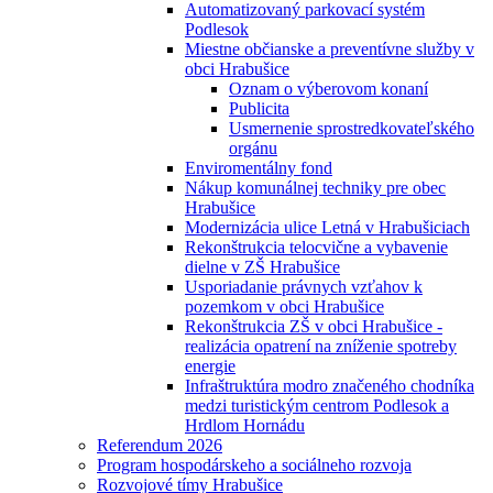
Automatizovaný parkovací systém
Podlesok
Miestne občianske a preventívne služby v
obci Hrabušice
Oznam o výberovom konaní
Publicita
Usmernenie sprostredkovateľského
orgánu
Enviromentálny fond
Nákup komunálnej techniky pre obec
Hrabušice
Modernizácia ulice Letná v Hrabušiciach
Rekonštrukcia telocvične a vybavenie
dielne v ZŠ Hrabušice
Usporiadanie právnych vzťahov k
pozemkom v obci Hrabušice
Rekonštrukcia ZŠ v obci Hrabušice -
realizácia opatrení na zníženie spotreby
energie
Infraštruktúra modro značeného chodníka
medzi turistickým centrom Podlesok a
Hrdlom Hornádu
Referendum 2026
Program hospodárskeho a sociálneho rozvoja
Rozvojové tímy Hrabušice