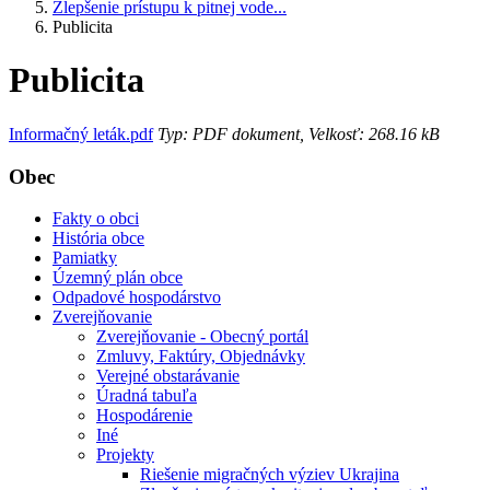
Zlepšenie prístupu k pitnej vode...
Publicita
Publicita
Informačný leták.pdf
Typ: PDF dokument, Velkosť: 268.16 kB
Obec
Fakty o obci
História obce
Pamiatky
Územný plán obce
Odpadové hospodárstvo
Zverejňovanie
Zverejňovanie - Obecný portál
Zmluvy, Faktúry, Objednávky
Verejné obstarávanie
Úradná tabuľa
Hospodárenie
Iné
Projekty
Riešenie migračných výziev Ukrajina