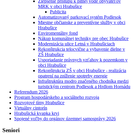
Zlepšenie prístupu k pitnej vode obyvateľov
MRK v obci Hrabušice
Publicita
Automatizovaný parkovací systém Podlesok
Miestne občianske a preventívne služby v obci
Hrabušice
Enviromentálny fond
Nákup komunálnej techniky pre obec Hrabušice
Modernizácia ulice Letná v Hrabušiciach
Rekonštrukcia telocvične a vybavenie dielne v
ZŠ Hrabušice
Usporiadanie právnych vzťahov k pozemkom v
obci Hrabušice
Rekonštrukcia ZŠ v obci Hrabušice - realizácia
opatrení na zníženie spotreby energie
Infraštruktúra modro značeného chodníka medzi
turistickým centrom Podlesok a Hrdlom Hornádu
Referendum 2026
Program hospodárskeho a sociálneho rozvoja
Rozvojové tímy Hrabušice
Virtuálny cintorín
Hrabušická kvapka krvi
Spojené voľby do orgánov územnej samosprávy 2026
Seniori