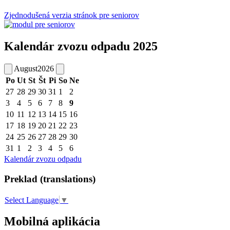
Zjednodušená verzia stránok pre seniorov
Kalendár zvozu odpadu 2025
August
2026
Po
Ut
St
Št
Pi
So
Ne
27
28
29
30
31
1
2
3
4
5
6
7
8
9
10
11
12
13
14
15
16
17
18
19
20
21
22
23
24
25
26
27
28
29
30
31
1
2
3
4
5
6
Kalendár zvozu odpadu
Preklad (translations)
Select Language
▼
Mobilná aplikácia