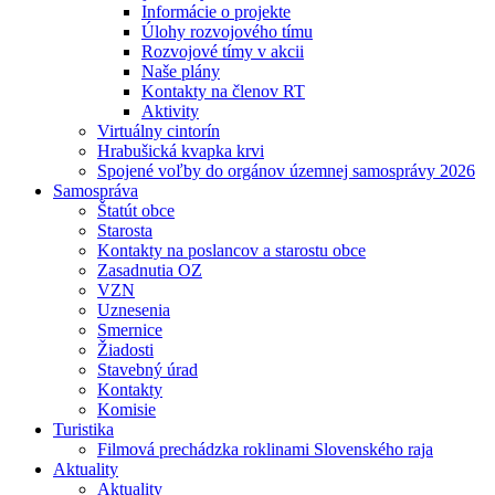
Informácie o projekte
Úlohy rozvojového tímu
Rozvojové tímy v akcii
Naše plány
Kontakty na členov RT
Aktivity
Virtuálny cintorín
Hrabušická kvapka krvi
Spojené voľby do orgánov územnej samosprávy 2026
Samospráva
Štatút obce
Starosta
Kontakty na poslancov a starostu obce
Zasadnutia OZ
VZN
Uznesenia
Smernice
Žiadosti
Stavebný úrad
Kontakty
Komisie
Turistika
Filmová prechádzka roklinami Slovenského raja
Aktuality
Aktuality