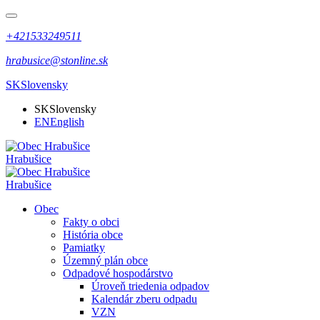
+421533249511
hrabusice@stonline.sk
SK
Slovensky
SK
Slovensky
EN
English
Hrabušice
Hrabušice
Obec
Fakty o obci
História obce
Pamiatky
Územný plán obce
Odpadové hospodárstvo
Úroveň triedenia odpadov
Kalendár zberu odpadu
VZN