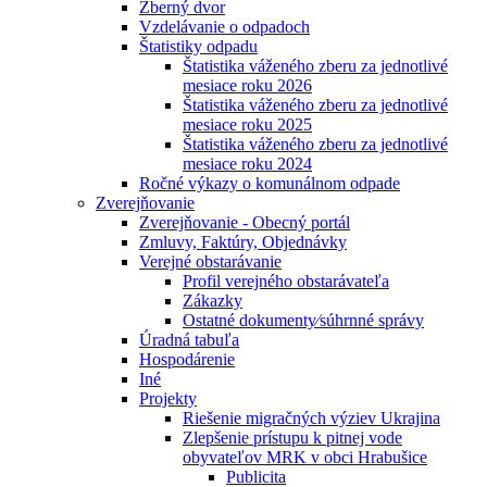
Zberný dvor
Vzdelávanie o odpadoch
Štatistiky odpadu
Štatistika váženého zberu za jednotlivé
mesiace roku 2026
Štatistika váženého zberu za jednotlivé
mesiace roku 2025
Štatistika váženého zberu za jednotlivé
mesiace roku 2024
Ročné výkazy o komunálnom odpade
Zverejňovanie
Zverejňovanie - Obecný portál
Zmluvy, Faktúry, Objednávky
Verejné obstarávanie
Profil verejného obstarávateľa
Zákazky
Ostatné dokumenty⁄súhrnné správy
Úradná tabuľa
Hospodárenie
Iné
Projekty
Riešenie migračných výziev Ukrajina
Zlepšenie prístupu k pitnej vode
obyvateľov MRK v obci Hrabušice
Publicita