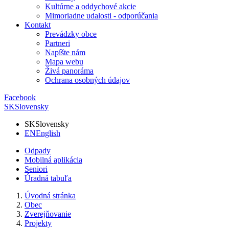
Kultúrne a oddychové akcie
Mimoriadne udalosti - odporúčania
Kontakt
Prevádzky obce
Partneri
Napíšte nám
Mapa webu
Živá panoráma
Ochrana osobných údajov
Facebook
SK
Slovensky
SK
Slovensky
EN
English
Odpady
Mobilná aplikácia
Seniori
Úradná tabuľa
Úvodná stránka
Obec
Zverejňovanie
Projekty