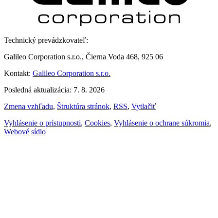
Technický prevádzkovateľ:
Galileo Corporation s.r.o., Čierna Voda 468, 925 06
Kontakt:
Galileo Corporation s.r.o.
Posledná aktualizácia: 7. 8. 2026
Zmena vzhľadu
,
Štruktúra stránok
,
RSS
,
Vytlačiť
Vyhlásenie o prístupnosti
,
Cookies
,
Vyhlásenie o ochrane súkromia
,
Webové sídlo