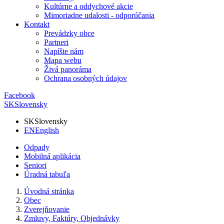
Kultúrne a oddychové akcie
Mimoriadne udalosti - odporúčania
Kontakt
Prevádzky obce
Partneri
Napíšte nám
Mapa webu
Živá panoráma
Ochrana osobných údajov
Facebook
SK
Slovensky
SK
Slovensky
EN
English
Odpady
Mobilná aplikácia
Seniori
Úradná tabuľa
Úvodná stránka
Obec
Zverejňovanie
Zmluvy, Faktúry, Objednávky