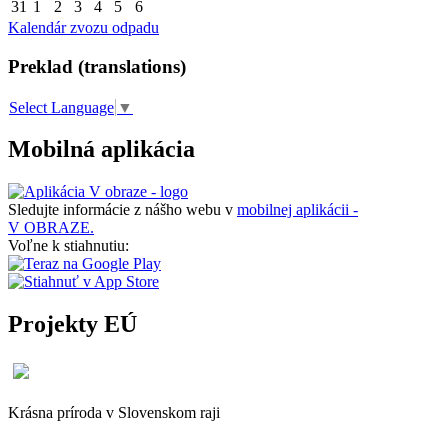
31
1
2
3
4
5
6
Kalendár zvozu odpadu
Preklad (translations)
Select Language
▼
Mobilná aplikácia
Sledujte informácie z nášho webu v
mobilnej aplikácii -
V OBRAZE.
Voľne k stiahnutiu:
Projekty EÚ
Krásna príroda v Slovenskom raji