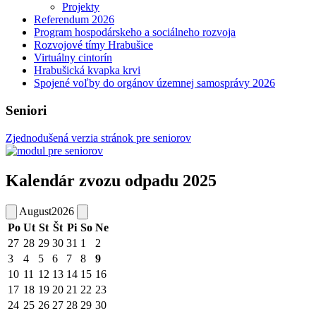
Projekty
Referendum 2026
Program hospodárskeho a sociálneho rozvoja
Rozvojové tímy Hrabušice
Virtuálny cintorín
Hrabušická kvapka krvi
Spojené voľby do orgánov územnej samosprávy 2026
Seniori
Zjednodušená verzia stránok pre seniorov
Kalendár zvozu odpadu 2025
August
2026
Po
Ut
St
Št
Pi
So
Ne
27
28
29
30
31
1
2
3
4
5
6
7
8
9
10
11
12
13
14
15
16
17
18
19
20
21
22
23
24
25
26
27
28
29
30