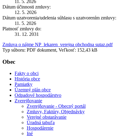
11. 5. 2026
Dátum účinnosti zmluvy:
12. 5. 2026
Dátum uzatvorenia/udelenia súhlasu s uzatvorením zmluvy:
11. 5. 2026
Platnosť zmluvy do:
31. 12. 2031
Zmluva o nájme NP_lekaren_verejna obchodna sutaz.pdf
Typ súboru: PDF dokument, Veľkosť: 152,43 kB
Obec
Fakty o obci
História obce
Pamiatky
Územný plán obce
Odpadové hospodárstvo
Zverejňovanie
Zverejňovanie - Obecný portál
Zmluvy, Faktúry, Objednávky
Verejné obstarávanie
Úradná tabuľa
Hospodárenie
Iné