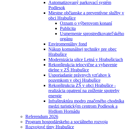
Automatizovaný parkovací systém
Podlesok
Miestne občianske a preventívne služby v
obci Hrabušice
Oznam o výberovom konaní
Publicita
Usmernenie sprostredkovateľského
orgánu
Enviromentálny fond
Nákup komunálnej techniky pre obec
Hrabušice
Modernizácia ulice Letná v Hrabušiciach
Rekonštrukcia telocvične a vybavenie
dielne v ZŠ Hrabušice
Usporiadanie právnych vzťahov k
pozemkom v obci Hrabušice
Rekonštrukcia ZŠ v obci Hrabušice -
realizácia opatrení na zníženie spotreby
energie
Infraštruktúra modro značeného chodníka
medzi turistickým centrom Podlesok a
Hrdlom Hornádu
Referendum 2026
Program hospodárskeho a sociálneho rozvoja
Rozvojové tímy Hrabušice