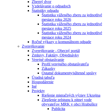
Zberný dvor
Vzdelávanie o odpadoch
Štatistiky odpadu
Štatistika váženého zberu za jednotlivé
mesiace roku 2026
Štatistika váženého zberu za jednotlivé
mesiace roku 2025
Štatistika váženého zberu za jednotlivé
mesiace roku 2024
Ročné výkazy o komunálnom odpade
Zverejňovanie
Zverejňovanie - Obecný portál
Zmluvy, Faktúry, Objednávky
Verejné obstarávanie
Profil verejného obstarávateľa
Zákazky
Ostatné dokumenty⁄súhrnné správy
Úradná tabuľa
Hospodárenie
Iné
Projekty
Riešenie migračných výziev Ukrajina
Zlepšenie prístupu k pitnej vode
obyvateľov MRK v obci Hrabušice
Publicita