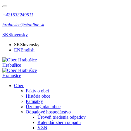
+421533249511
hrabusice@stonline.sk
SK
Slovensky
SK
Slovensky
EN
English
Hrabušice
Hrabušice
Obec
Fakty o obci
História obce
Pamiatky
Územný plán obce
Odpadové hospodárstvo
Úroveň triedenia odpadov
Kalendár zberu odpadu
VZN