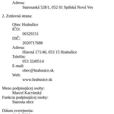
Adresa:
Starosaská 528/1, 052 01 Spišská Nová Ves
2. Zmluvná strana:
Obec Hrabušice
IČO:
00329151
DIČ:
2020717688
Adresa:
Hlavná 171/46, 053 15 Hrabušice
Telefón:
053 3249514
E-mail:
obec@hrabusice.sk
Web:
www.hrabusice.sk
Meno podpisujúcej osoby:
Marcel Kacvinský
Funkcia podpisujúcej osoby:
Starosta obce
Dátum zverejnenia: