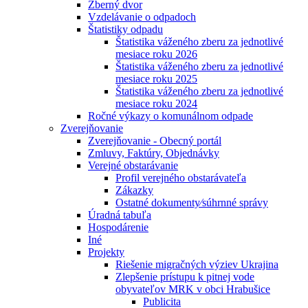
Zberný dvor
Vzdelávanie o odpadoch
Štatistiky odpadu
Štatistika váženého zberu za jednotlivé
mesiace roku 2026
Štatistika váženého zberu za jednotlivé
mesiace roku 2025
Štatistika váženého zberu za jednotlivé
mesiace roku 2024
Ročné výkazy o komunálnom odpade
Zverejňovanie
Zverejňovanie - Obecný portál
Zmluvy, Faktúry, Objednávky
Verejné obstarávanie
Profil verejného obstarávateľa
Zákazky
Ostatné dokumenty⁄súhrnné správy
Úradná tabuľa
Hospodárenie
Iné
Projekty
Riešenie migračných výziev Ukrajina
Zlepšenie prístupu k pitnej vode
obyvateľov MRK v obci Hrabušice
Publicita