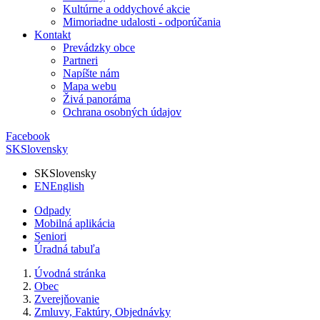
Kultúrne a oddychové akcie
Mimoriadne udalosti - odporúčania
Kontakt
Prevádzky obce
Partneri
Napíšte nám
Mapa webu
Živá panoráma
Ochrana osobných údajov
Facebook
SK
Slovensky
SK
Slovensky
EN
English
Odpady
Mobilná aplikácia
Seniori
Úradná tabuľa
Úvodná stránka
Obec
Zverejňovanie
Zmluvy, Faktúry, Objednávky