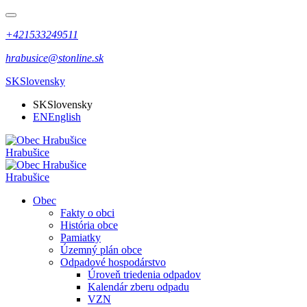
+421533249511
hrabusice@stonline.sk
SK
Slovensky
SK
Slovensky
EN
English
Hrabušice
Hrabušice
Obec
Fakty o obci
História obce
Pamiatky
Územný plán obce
Odpadové hospodárstvo
Úroveň triedenia odpadov
Kalendár zberu odpadu
VZN