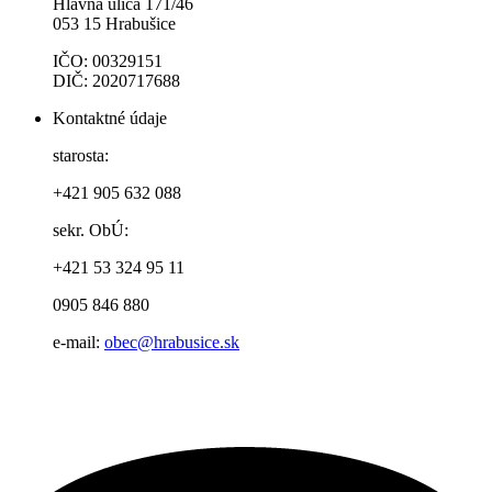
Hlavná ulica 171/46
053 15 Hrabušice
IČO: 00329151
DIČ: 2020717688
Kontaktné údaje
starosta:
+421 905 632 088
sekr. ObÚ:
+421 53 324 95 11
0905 846 880
e-mail:
obec@hrabusice.sk