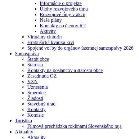
Informácie o projekte
Úlohy rozvojového tímu
Rozvojové tímy v akcii
Naše plány
Kontakty na členov RT
Aktivity
Virtuálny cintorín
Hrabušická kvapka krvi
Spojené voľby do orgánov územnej samosprávy 2026
Samospráva
Štatút obce
Starosta
Kontakty na poslancov a starostu obce
Zasadnutia OZ
VZN
Uznesenia
Smernice
Žiadosti
Stavebný úrad
Kontakty
Komisie
Turistika
Filmová prechádzka roklinami Slovenského raja
Aktuality
Aktuality