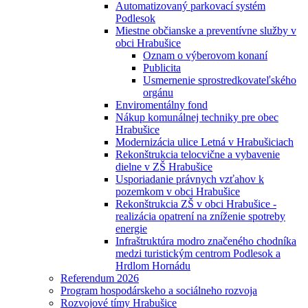
Automatizovaný parkovací systém
Podlesok
Miestne občianske a preventívne služby v
obci Hrabušice
Oznam o výberovom konaní
Publicita
Usmernenie sprostredkovateľského
orgánu
Enviromentálny fond
Nákup komunálnej techniky pre obec
Hrabušice
Modernizácia ulice Letná v Hrabušiciach
Rekonštrukcia telocvične a vybavenie
dielne v ZŠ Hrabušice
Usporiadanie právnych vzťahov k
pozemkom v obci Hrabušice
Rekonštrukcia ZŠ v obci Hrabušice -
realizácia opatrení na zníženie spotreby
energie
Infraštruktúra modro značeného chodníka
medzi turistickým centrom Podlesok a
Hrdlom Hornádu
Referendum 2026
Program hospodárskeho a sociálneho rozvoja
Rozvojové tímy Hrabušice