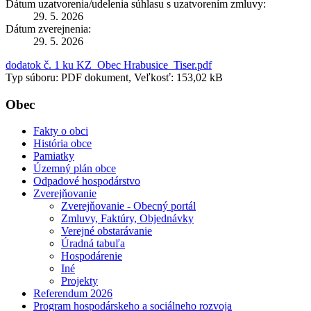
Dátum uzatvorenia/udelenia súhlasu s uzatvorením zmluvy:
29. 5. 2026
Dátum zverejnenia:
29. 5. 2026
dodatok č. 1 ku KZ_Obec Hrabusice_Tiser.pdf
Typ súboru: PDF dokument, Veľkosť: 153,02 kB
Obec
Fakty o obci
História obce
Pamiatky
Územný plán obce
Odpadové hospodárstvo
Zverejňovanie
Zverejňovanie - Obecný portál
Zmluvy, Faktúry, Objednávky
Verejné obstarávanie
Úradná tabuľa
Hospodárenie
Iné
Projekty
Referendum 2026
Program hospodárskeho a sociálneho rozvoja