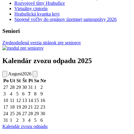
Rozvojové tímy Hrabušice
Virtuálny cintorín
Hrabušická kvapka krvi
Spojené voľby do orgánov územnej samosprávy 2026
Seniori
Zjednodušená verzia stránok pre seniorov
Kalendár zvozu odpadu 2025
August
2026
Po
Ut
St
Št
Pi
So
Ne
27
28
29
30
31
1
2
3
4
5
6
7
8
9
10
11
12
13
14
15
16
17
18
19
20
21
22
23
24
25
26
27
28
29
30
31
1
2
3
4
5
6
Kalendár zvozu odpadu