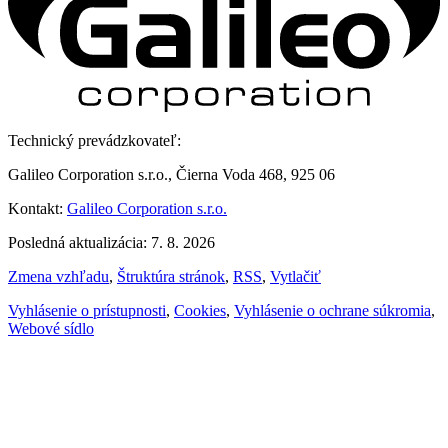
Technický prevádzkovateľ:
Galileo Corporation s.r.o., Čierna Voda 468, 925 06
Kontakt:
Galileo Corporation s.r.o.
Posledná aktualizácia: 7. 8. 2026
Zmena vzhľadu
,
Štruktúra stránok
,
RSS
,
Vytlačiť
Vyhlásenie o prístupnosti
,
Cookies
,
Vyhlásenie o ochrane súkromia
,
Webové sídlo