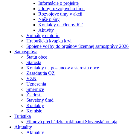
Informácie o projekte
Úlohy rozvojového tímu
Rozvojové tímy v akcii
Naše plány
Kontakty na členov RT
Aktivity
Virtuálny cintorín
Hrabušická kvapka krvi
Spojené voľby do orgánov územnej samosprávy 2026
Samospráva
Štatút obce
Starosta
Kontakty na poslancov a starostu obce
Zasadnutia OZ
VZN
Uznesenia
Smernice
Žiadosti
Stavebný úrad
Kontakty
Komisie
Turistika
Filmová prechádzka roklinami Slovenského raja
Aktuality
Aktuality