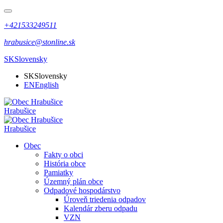
+421533249511
hrabusice@stonline.sk
SK
Slovensky
SK
Slovensky
EN
English
Hrabušice
Hrabušice
Obec
Fakty o obci
História obce
Pamiatky
Územný plán obce
Odpadové hospodárstvo
Úroveň triedenia odpadov
Kalendár zberu odpadu
VZN