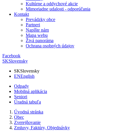
Kultúrne a oddychové akcie
Mimoriadne udalosti - odporúčania
Kontakt
Prevádzky obce
Partneri
Napíšte nám
Mapa webu
Živá panoráma
Ochrana osobných údajov
Facebook
SK
Slovensky
SK
Slovensky
EN
English
Odpady
Mobilná aplikácia
Seniori
Úradná tabuľa
Úvodná stránka
Obec
Zverejňovanie
Zmluvy, Faktúry, Objednávky