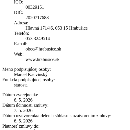
IČO:
00329151
DIČ:
2020717688
Adresa:
Hlavná 171/46, 053 15 Hrabušice
Telefón:
053 3249514
E-mail:
obec@hrabusice.sk
Web:
www.hrabusice.sk
Meno podpisujúcej osoby:
Marcel Kacvinský
Funkcia podpisujúcej osoby:
starosta
Dátum zverejnenia:
6. 5. 2026
Dátum účinnosti zmluvy:
7. 5. 2026
Dátum uzatvorenia/udelenia súhlasu s uzatvorením zmluvy:
6. 5. 2026
Platnosť zmluvy do: