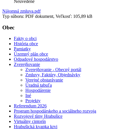
Neuvedené
Nájomná zmluva.pdf
Typ súboru: PDF dokument, Veľkosť: 105,89 kB
Obec
Fakty o obci
História obce
Pamiatky
Územný plán obce
Odpadové hospodárstvo
Zverejňovanie
Zverejňovanie - Obecný portál
Zmluvy, Faktúry, Objednávky
Verejné obstarávanie
Úradná tabuľa
Hospodárenie
Iné
Projekty
Referendum 2026
Program hospodárskeho a sociálneho rozvoja
Rozvojové tímy Hrabušice
Virtuálny cintorín
Hrabušická kvapka krvi