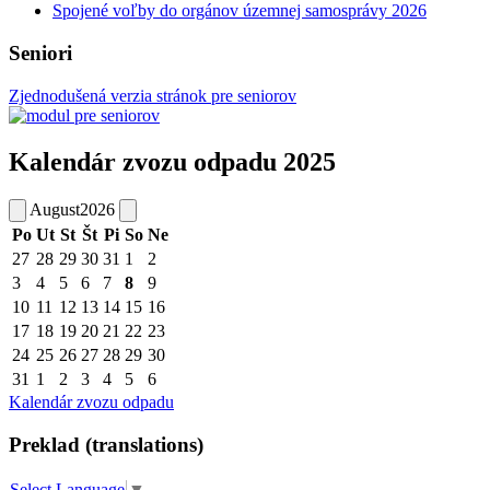
Spojené voľby do orgánov územnej samosprávy 2026
Seniori
Zjednodušená verzia stránok pre seniorov
Kalendár zvozu odpadu 2025
August
2026
Po
Ut
St
Št
Pi
So
Ne
27
28
29
30
31
1
2
3
4
5
6
7
8
9
10
11
12
13
14
15
16
17
18
19
20
21
22
23
24
25
26
27
28
29
30
31
1
2
3
4
5
6
Kalendár zvozu odpadu
Preklad (translations)
Select Language
▼