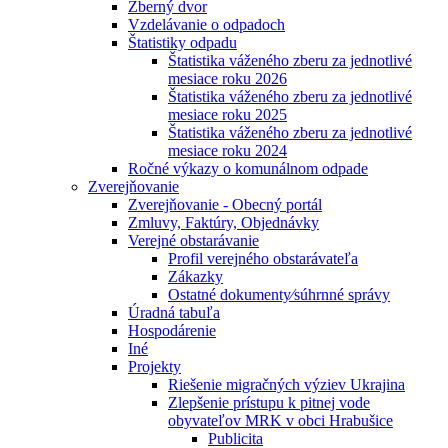
Zberný dvor
Vzdelávanie o odpadoch
Štatistiky odpadu
Štatistika váženého zberu za jednotlivé
mesiace roku 2026
Štatistika váženého zberu za jednotlivé
mesiace roku 2025
Štatistika váženého zberu za jednotlivé
mesiace roku 2024
Ročné výkazy o komunálnom odpade
Zverejňovanie
Zverejňovanie - Obecný portál
Zmluvy, Faktúry, Objednávky
Verejné obstarávanie
Profil verejného obstarávateľa
Zákazky
Ostatné dokumenty⁄súhrnné správy
Úradná tabuľa
Hospodárenie
Iné
Projekty
Riešenie migračných výziev Ukrajina
Zlepšenie prístupu k pitnej vode
obyvateľov MRK v obci Hrabušice
Publicita