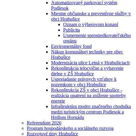
Automatizovaný parkovací systém
Podlesok
Miestne občianske a preventívne služby v
obci Hrabušice
Oznam o výberovom konaní
Publicita
Usmernenie sprostredkovateľského
orgánu
Enviromentálny fond
Nákup komunálnej techniky pre obec
Hrabušice
Modernizácia ulice Letná v Hrabušiciach
Rekonštrukcia telocvične a vybavenie
dielne v ZŠ Hrabušice
Usporiadanie právnych vzťahov k
pozemkom v obci Hrabušice
Rekonštrukcia ZŠ v obci Hrabušice -
realizácia opatrení na zníženie spotreby
energie
Infraštruktúra modro značeného chodníka
medzi turistickým centrom Podlesok a
Hrdlom Hornádu
Referendum 2026
Program hospodárskeho a sociálneho rozvoja
Rozvojové tímy Hrabušice