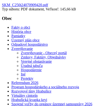
SKM_C250i24070909420.pdf
Typ súboru: PDF dokument, Veľkosť: 145,66 kB
Obec
Fakty o obci
História obce
Pamiatky
Územný plán obce
Odpadové hospodárstvo
Zverejňovanie
Zverejňovanie - Obecný portál
Zmluvy, Faktúry, Objednávky
Verejné obstarávanie
Úradná tabuľa
Hospodárenie
Iné
Projekty
Referendum 2026
Program hospodárskeho a sociálneho rozvoja
Rozvojové tímy Hrabušice
Virtuálny cintorín
Hrabušická kvapka krvi
Spojené voľby do orgánov územnej samosprávy 2026