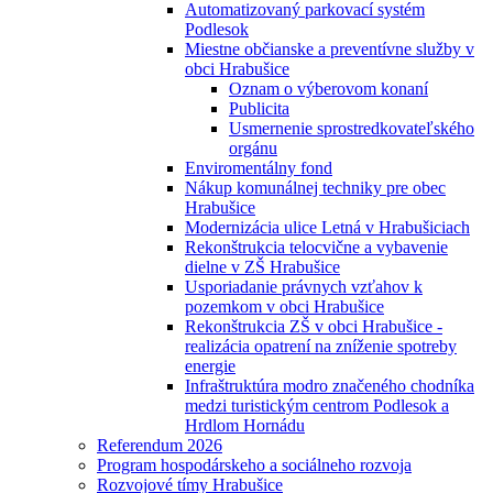
Automatizovaný parkovací systém
Podlesok
Miestne občianske a preventívne služby v
obci Hrabušice
Oznam o výberovom konaní
Publicita
Usmernenie sprostredkovateľského
orgánu
Enviromentálny fond
Nákup komunálnej techniky pre obec
Hrabušice
Modernizácia ulice Letná v Hrabušiciach
Rekonštrukcia telocvične a vybavenie
dielne v ZŠ Hrabušice
Usporiadanie právnych vzťahov k
pozemkom v obci Hrabušice
Rekonštrukcia ZŠ v obci Hrabušice -
realizácia opatrení na zníženie spotreby
energie
Infraštruktúra modro značeného chodníka
medzi turistickým centrom Podlesok a
Hrdlom Hornádu
Referendum 2026
Program hospodárskeho a sociálneho rozvoja
Rozvojové tímy Hrabušice