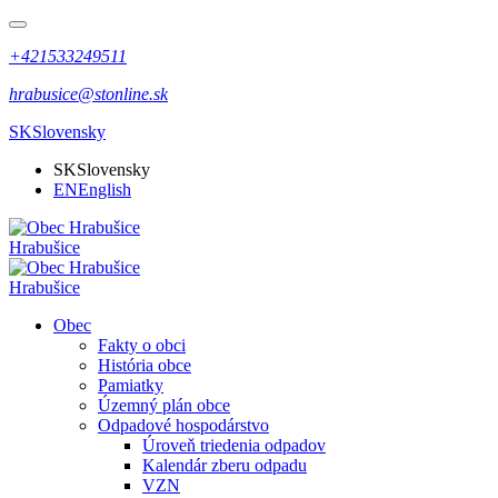
+421533249511
hrabusice@stonline.sk
SK
Slovensky
SK
Slovensky
EN
English
Hrabušice
Hrabušice
Obec
Fakty o obci
História obce
Pamiatky
Územný plán obce
Odpadové hospodárstvo
Úroveň triedenia odpadov
Kalendár zberu odpadu
VZN