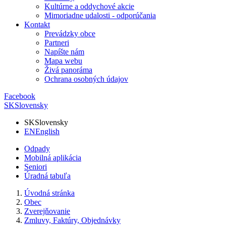
Kultúrne a oddychové akcie
Mimoriadne udalosti - odporúčania
Kontakt
Prevádzky obce
Partneri
Napíšte nám
Mapa webu
Živá panoráma
Ochrana osobných údajov
Facebook
SK
Slovensky
SK
Slovensky
EN
English
Odpady
Mobilná aplikácia
Seniori
Úradná tabuľa
Úvodná stránka
Obec
Zverejňovanie
Zmluvy, Faktúry, Objednávky