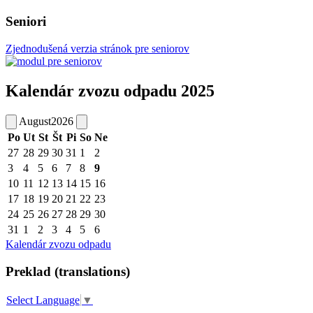
Seniori
Zjednodušená verzia stránok pre seniorov
Kalendár zvozu odpadu 2025
August
2026
Po
Ut
St
Št
Pi
So
Ne
27
28
29
30
31
1
2
3
4
5
6
7
8
9
10
11
12
13
14
15
16
17
18
19
20
21
22
23
24
25
26
27
28
29
30
31
1
2
3
4
5
6
Kalendár zvozu odpadu
Preklad (translations)
Select Language
▼