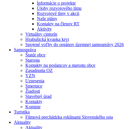
Informácie o projekte
Úlohy rozvojového tímu
Rozvojové tímy v akcii
Naše plány
Kontakty na členov RT
Aktivity
Virtuálny cintorín
Hrabušická kvapka krvi
Spojené voľby do orgánov územnej samosprávy 2026
Samospráva
Štatút obce
Starosta
Kontakty na poslancov a starostu obce
Zasadnutia OZ
VZN
Uznesenia
Smernice
Žiadosti
Stavebný úrad
Kontakty
Komisie
Turistika
Filmová prechádzka roklinami Slovenského raja
Aktuality
Aktuality