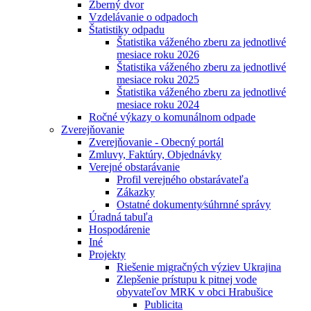
Zberný dvor
Vzdelávanie o odpadoch
Štatistiky odpadu
Štatistika váženého zberu za jednotlivé
mesiace roku 2026
Štatistika váženého zberu za jednotlivé
mesiace roku 2025
Štatistika váženého zberu za jednotlivé
mesiace roku 2024
Ročné výkazy o komunálnom odpade
Zverejňovanie
Zverejňovanie - Obecný portál
Zmluvy, Faktúry, Objednávky
Verejné obstarávanie
Profil verejného obstarávateľa
Zákazky
Ostatné dokumenty⁄súhrnné správy
Úradná tabuľa
Hospodárenie
Iné
Projekty
Riešenie migračných výziev Ukrajina
Zlepšenie prístupu k pitnej vode
obyvateľov MRK v obci Hrabušice
Publicita