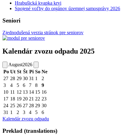
Hrabušická kvapka krvi
Spojené voľby do orgánov územnej samosprávy 2026
Seniori
Zjednodušená verzia stránok pre seniorov
Kalendár zvozu odpadu 2025
August
2026
Po
Ut
St
Št
Pi
So
Ne
27
28
29
30
31
1
2
3
4
5
6
7
8
9
10
11
12
13
14
15
16
17
18
19
20
21
22
23
24
25
26
27
28
29
30
31
1
2
3
4
5
6
Kalendár zvozu odpadu
Preklad (translations)