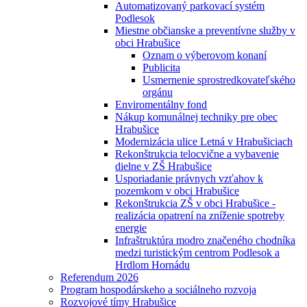
Automatizovaný parkovací systém
Podlesok
Miestne občianske a preventívne služby v
obci Hrabušice
Oznam o výberovom konaní
Publicita
Usmernenie sprostredkovateľského
orgánu
Enviromentálny fond
Nákup komunálnej techniky pre obec
Hrabušice
Modernizácia ulice Letná v Hrabušiciach
Rekonštrukcia telocvične a vybavenie
dielne v ZŠ Hrabušice
Usporiadanie právnych vzťahov k
pozemkom v obci Hrabušice
Rekonštrukcia ZŠ v obci Hrabušice -
realizácia opatrení na zníženie spotreby
energie
Infraštruktúra modro značeného chodníka
medzi turistickým centrom Podlesok a
Hrdlom Hornádu
Referendum 2026
Program hospodárskeho a sociálneho rozvoja
Rozvojové tímy Hrabušice