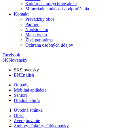
Kultúrne a oddychové akcie
Mimoriadne udalosti - odporúčania
Kontakt
Prevádzky obce
Partneri
Napíšte nám
Mapa webu
Živá panoráma
Ochrana osobných údajov
Facebook
SK
Slovensky
SK
Slovensky
EN
English
Odpady
Mobilná aplikácia
Seniori
Úradná tabuľa
Úvodná stránka
Obec
Zverejňovanie
Zmluvy, Faktúry, Objednávky