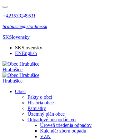
+421533249511
hrabusice@stonline.sk
SK
Slovensky
SK
Slovensky
EN
English
Hrabušice
Hrabušice
Obec
Fakty o obci
História obce
Pamiatky
Územný plán obce
Odpadové hospodárstvo
Úroveň triedenia odpadov
Kalendár zberu odpadu
VZN