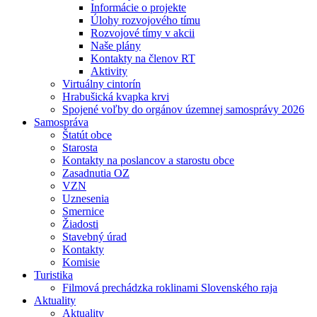
Informácie o projekte
Úlohy rozvojového tímu
Rozvojové tímy v akcii
Naše plány
Kontakty na členov RT
Aktivity
Virtuálny cintorín
Hrabušická kvapka krvi
Spojené voľby do orgánov územnej samosprávy 2026
Samospráva
Štatút obce
Starosta
Kontakty na poslancov a starostu obce
Zasadnutia OZ
VZN
Uznesenia
Smernice
Žiadosti
Stavebný úrad
Kontakty
Komisie
Turistika
Filmová prechádzka roklinami Slovenského raja
Aktuality
Aktuality