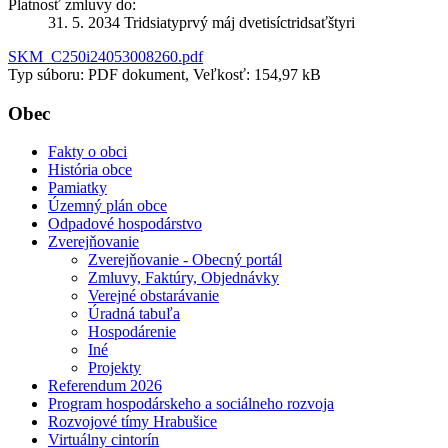
Platnosť zmluvy do:
31. 5. 2034 Tridsiatyprvý máj dvetisíctridsaťštyri
SKM_C250i24053008260.pdf
Typ súboru: PDF dokument, Veľkosť: 154,97 kB
Obec
Fakty o obci
História obce
Pamiatky
Územný plán obce
Odpadové hospodárstvo
Zverejňovanie
Zverejňovanie - Obecný portál
Zmluvy, Faktúry, Objednávky
Verejné obstarávanie
Úradná tabuľa
Hospodárenie
Iné
Projekty
Referendum 2026
Program hospodárskeho a sociálneho rozvoja
Rozvojové tímy Hrabušice
Virtuálny cintorín