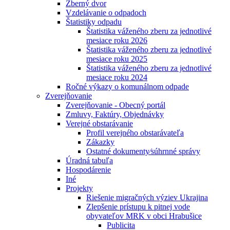
Zberný dvor
Vzdelávanie o odpadoch
Štatistiky odpadu
Štatistika váženého zberu za jednotlivé
mesiace roku 2026
Štatistika váženého zberu za jednotlivé
mesiace roku 2025
Štatistika váženého zberu za jednotlivé
mesiace roku 2024
Ročné výkazy o komunálnom odpade
Zverejňovanie
Zverejňovanie - Obecný portál
Zmluvy, Faktúry, Objednávky
Verejné obstarávanie
Profil verejného obstarávateľa
Zákazky
Ostatné dokumenty⁄súhrnné správy
Úradná tabuľa
Hospodárenie
Iné
Projekty
Riešenie migračných výziev Ukrajina
Zlepšenie prístupu k pitnej vode
obyvateľov MRK v obci Hrabušice
Publicita