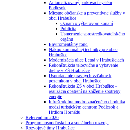
Automatizovaný parkovací systém
Podlesok
Miestne občianske a preventívne služby v
obci Hrabušice
Oznam o výberovom konaní
Publicita
Usmernenie sprostredkovateľského
orgánu
Enviromentálny fond
Nákup komunálnej techniky pre obec
Hrabušice
Modernizácia ulice Letná v Hrabušiciach
Rekonštrukcia telocvične a vybavenie
dielne v ZŠ Hrabušice
Usporiadanie právnych vzťahov k
pozemkom v obci Hrabušice
Rekonštrukcia ZŠ v obci Hrabušice -
realizácia opatrení na zníženie spotreby
energie
Infraštruktúra modro značeného chodníka
medzi turistickým centrom Podlesok a
Hrdlom Hornádu
Referendum 2026
Program hospodárskeho a sociálneho rozvoja
Rozvojové tímy Hrabušice