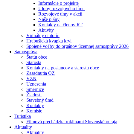
Informácie o projekte
Úlohy rozvojového tímu
Rozvojové tímy v akcii
Naše plány
Kontakty na členov RT
Aktivity
Virtuálny cintorín
Hrabušická kvapka krvi
Spojené voľby do orgánov územnej samosprávy 2026
Samospráva
Štatút obce
Starosta
Kontakty na poslancov a starostu obce
Zasadnutia OZ
VZN
Uznesenia
Smernice
Žiadosti
Stavebný úrad
Kontakty
Komisie
Turistika
Filmová prechádzka roklinami Slovenského raja
Aktuality
Aktuality