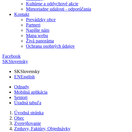
Kultúrne a oddychové akcie
Mimoriadne udalosti - odporúčania
Kontakt
Prevádzky obce
Partneri
Napíšte nám
Mapa webu
Živá panoráma
Ochrana osobných údajov
Facebook
SK
Slovensky
SK
Slovensky
EN
English
Odpady
Mobilná aplikácia
Seniori
Úradná tabuľa
Úvodná stránka
Obec
Zverejňovanie
Zmluvy, Faktúry, Objednávky