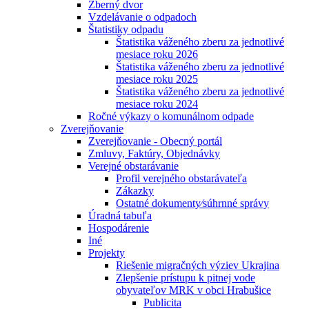
Zberný dvor
Vzdelávanie o odpadoch
Štatistiky odpadu
Štatistika váženého zberu za jednotlivé
mesiace roku 2026
Štatistika váženého zberu za jednotlivé
mesiace roku 2025
Štatistika váženého zberu za jednotlivé
mesiace roku 2024
Ročné výkazy o komunálnom odpade
Zverejňovanie
Zverejňovanie - Obecný portál
Zmluvy, Faktúry, Objednávky
Verejné obstarávanie
Profil verejného obstarávateľa
Zákazky
Ostatné dokumenty⁄súhrnné správy
Úradná tabuľa
Hospodárenie
Iné
Projekty
Riešenie migračných výziev Ukrajina
Zlepšenie prístupu k pitnej vode
obyvateľov MRK v obci Hrabušice
Publicita