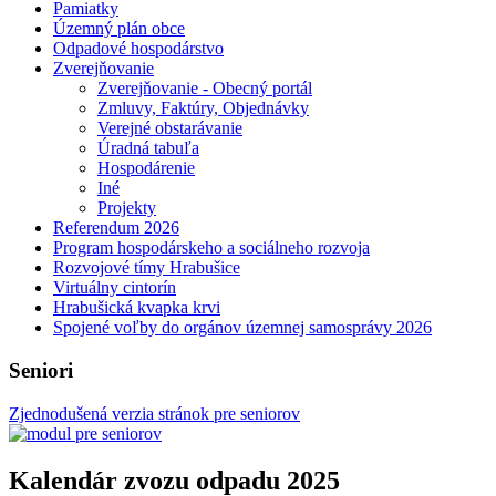
Pamiatky
Územný plán obce
Odpadové hospodárstvo
Zverejňovanie
Zverejňovanie - Obecný portál
Zmluvy, Faktúry, Objednávky
Verejné obstarávanie
Úradná tabuľa
Hospodárenie
Iné
Projekty
Referendum 2026
Program hospodárskeho a sociálneho rozvoja
Rozvojové tímy Hrabušice
Virtuálny cintorín
Hrabušická kvapka krvi
Spojené voľby do orgánov územnej samosprávy 2026
Seniori
Zjednodušená verzia stránok pre seniorov
Kalendár zvozu odpadu 2025