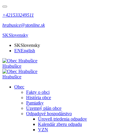
+421533249511
hrabusice@stonline.sk
SK
Slovensky
SK
Slovensky
EN
English
Hrabušice
Hrabušice
Obec
Fakty o obci
História obce
Pamiatky
Územný plán obce
Odpadové hospodárstvo
Úroveň triedenia odpadov
Kalendár zberu odpadu
VZN