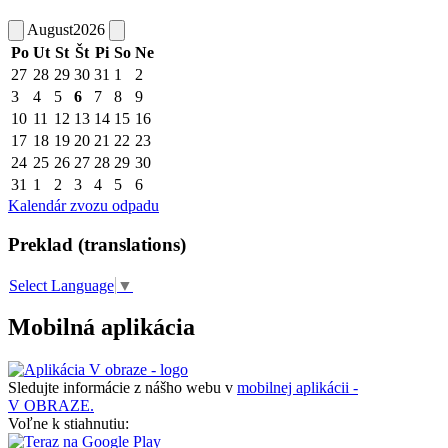
August
2026
Po
Ut
St
Št
Pi
So
Ne
27
28
29
30
31
1
2
3
4
5
6
7
8
9
10
11
12
13
14
15
16
17
18
19
20
21
22
23
24
25
26
27
28
29
30
31
1
2
3
4
5
6
Kalendár zvozu odpadu
Preklad (translations)
Select Language
▼
Mobilná aplikácia
Sledujte informácie z nášho webu v
mobilnej aplikácii -
V OBRAZE.
Voľne k stiahnutiu: