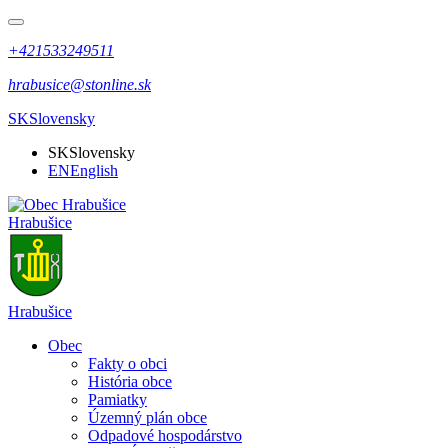
+421533249511
hrabusice@stonline.sk
SK
Slovensky
SK
Slovensky
EN
English
Hrabušice
Hrabušice
Obec
Fakty o obci
História obce
Pamiatky
Územný plán obce
Odpadové hospodárstvo