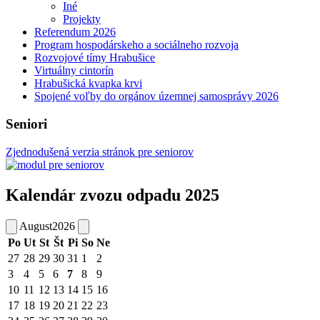
Iné
Projekty
Referendum 2026
Program hospodárskeho a sociálneho rozvoja
Rozvojové tímy Hrabušice
Virtuálny cintorín
Hrabušická kvapka krvi
Spojené voľby do orgánov územnej samosprávy 2026
Seniori
Zjednodušená verzia stránok pre seniorov
Kalendár zvozu odpadu 2025
August
2026
Po
Ut
St
Št
Pi
So
Ne
27
28
29
30
31
1
2
3
4
5
6
7
8
9
10
11
12
13
14
15
16
17
18
19
20
21
22
23