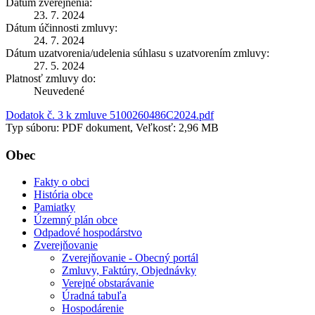
Dátum zverejnenia:
23. 7. 2024
Dátum účinnosti zmluvy:
24. 7. 2024
Dátum uzatvorenia/udelenia súhlasu s uzatvorením zmluvy:
27. 5. 2024
Platnosť zmluvy do:
Neuvedené
Dodatok č. 3 k zmluve 5100260486C2024.pdf
Typ súboru: PDF dokument, Veľkosť: 2,96 MB
Obec
Fakty o obci
História obce
Pamiatky
Územný plán obce
Odpadové hospodárstvo
Zverejňovanie
Zverejňovanie - Obecný portál
Zmluvy, Faktúry, Objednávky
Verejné obstarávanie
Úradná tabuľa
Hospodárenie