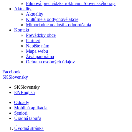
Filmová prechádzka roklinami Slovenského raja
Aktuality
Aktuality
Kultúrne a oddychové akcie
Mimoriadne udalosti - odporúčania
Kontakt
Prevádzky obce
Partneri
Napíšte nám
Mapa webu
Živá panoráma
Ochrana osobných údajov
Facebook
SK
Slovensky
SK
Slovensky
EN
English
Odpady
Mobilná aplikácia
Seniori
Úradná tabuľa
Úvodná stránka