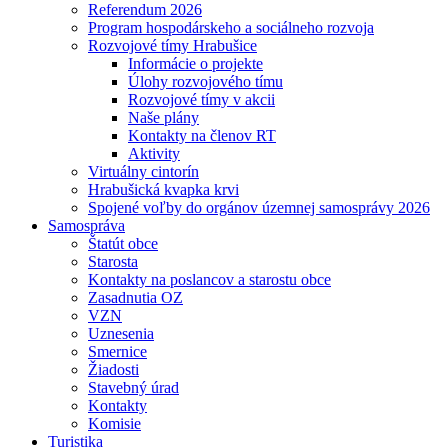
Referendum 2026
Program hospodárskeho a sociálneho rozvoja
Rozvojové tímy Hrabušice
Informácie o projekte
Úlohy rozvojového tímu
Rozvojové tímy v akcii
Naše plány
Kontakty na členov RT
Aktivity
Virtuálny cintorín
Hrabušická kvapka krvi
Spojené voľby do orgánov územnej samosprávy 2026
Samospráva
Štatút obce
Starosta
Kontakty na poslancov a starostu obce
Zasadnutia OZ
VZN
Uznesenia
Smernice
Žiadosti
Stavebný úrad
Kontakty
Komisie
Turistika