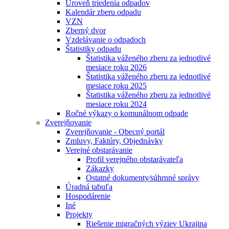
Úroveň triedenia odpadov
Kalendár zberu odpadu
VZN
Zberný dvor
Vzdelávanie o odpadoch
Štatistiky odpadu
Štatistika váženého zberu za jednotlivé
mesiace roku 2026
Štatistika váženého zberu za jednotlivé
mesiace roku 2025
Štatistika váženého zberu za jednotlivé
mesiace roku 2024
Ročné výkazy o komunálnom odpade
Zverejňovanie
Zverejňovanie - Obecný portál
Zmluvy, Faktúry, Objednávky
Verejné obstarávanie
Profil verejného obstarávateľa
Zákazky
Ostatné dokumenty⁄súhrnné správy
Úradná tabuľa
Hospodárenie
Iné
Projekty
Riešenie migračných výziev Ukrajina