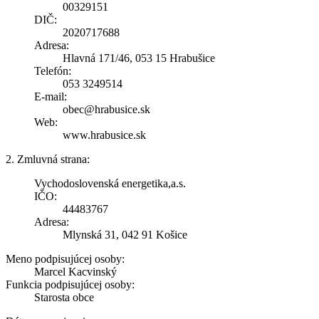
00329151
DIČ:
2020717688
Adresa:
Hlavná 171/46, 053 15 Hrabušice
Telefón:
053 3249514
E-mail:
obec@hrabusice.sk
Web:
www.hrabusice.sk
2. Zmluvná strana:
Vychodoslovenská energetika,a.s.
IČO:
44483767
Adresa:
Mlynská 31, 042 91 Košice
Meno podpisujúcej osoby:
Marcel Kacvinský
Funkcia podpisujúcej osoby:
Starosta obce