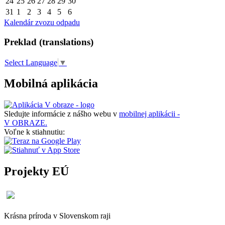
24
25
26
27
28
29
30
31
1
2
3
4
5
6
Kalendár zvozu odpadu
Preklad (translations)
Select Language
▼
Mobilná aplikácia
Sledujte informácie z nášho webu v
mobilnej aplikácii -
V OBRAZE.
Voľne k stiahnutiu:
Projekty EÚ
Krásna príroda v Slovenskom raji