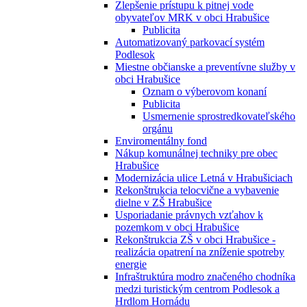
Zlepšenie prístupu k pitnej vode
obyvateľov MRK v obci Hrabušice
Publicita
Automatizovaný parkovací systém
Podlesok
Miestne občianske a preventívne služby v
obci Hrabušice
Oznam o výberovom konaní
Publicita
Usmernenie sprostredkovateľského
orgánu
Enviromentálny fond
Nákup komunálnej techniky pre obec
Hrabušice
Modernizácia ulice Letná v Hrabušiciach
Rekonštrukcia telocvične a vybavenie
dielne v ZŠ Hrabušice
Usporiadanie právnych vzťahov k
pozemkom v obci Hrabušice
Rekonštrukcia ZŠ v obci Hrabušice -
realizácia opatrení na zníženie spotreby
energie
Infraštruktúra modro značeného chodníka
medzi turistickým centrom Podlesok a
Hrdlom Hornádu