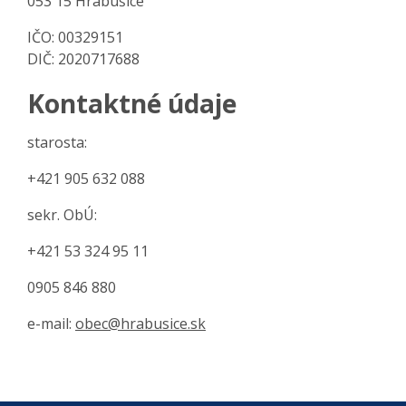
053 15 Hrabušice
IČO: 00329151
DIČ: 2020717688
Kontaktné údaje
starosta:
+421 905 632 088
sekr. ObÚ:
+421 53 324 95 11
0905 846 880
e-mail:
obec@hrabusice.sk