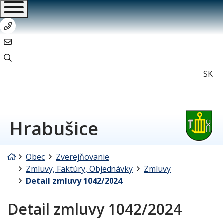
+421533249511
hrabusice@stonline.sk
Sl
SK
Hrabušice
Úvodná stránka
Obec
Zverejňovanie
Zmluvy, Faktúry, Objednávky
Zmluvy
Detail zmluvy 1042/2024
Detail zmluvy 1042/2024