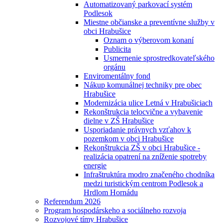
Automatizovaný parkovací systém
Podlesok
Miestne občianske a preventívne služby v
obci Hrabušice
Oznam o výberovom konaní
Publicita
Usmernenie sprostredkovateľského
orgánu
Enviromentálny fond
Nákup komunálnej techniky pre obec
Hrabušice
Modernizácia ulice Letná v Hrabušiciach
Rekonštrukcia telocvične a vybavenie
dielne v ZŠ Hrabušice
Usporiadanie právnych vzťahov k
pozemkom v obci Hrabušice
Rekonštrukcia ZŠ v obci Hrabušice -
realizácia opatrení na zníženie spotreby
energie
Infraštruktúra modro značeného chodníka
medzi turistickým centrom Podlesok a
Hrdlom Hornádu
Referendum 2026
Program hospodárskeho a sociálneho rozvoja
Rozvojové tímy Hrabušice