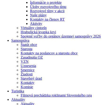
Informácie o projekte
Úlohy rozvojového tímu
Rozvojové tímy v akcii
Naše plány
Kontakty na členov RT
Aktivity
Virtuálny cintorín
Hrabušická kvapka krvi
Spojené voľby do orgánov územnej samosprávy 2026
Samospráva
Štatút obce
Starosta
Kontakty na poslancov a starostu obce
Zasadnutia OZ
VZN
Uznesenia
Smernice
Žiadosti
Stavebný úrad
Kontakty
Komisie
Turistika
Filmová prechádzka roklinami Slovenského raja
Aktuality
Aktuality