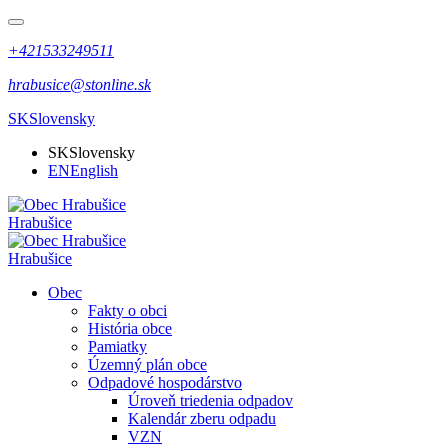
+421533249511
hrabusice@stonline.sk
SK
Slovensky
SK
Slovensky
EN
English
Hrabušice
Hrabušice
Obec
Fakty o obci
História obce
Pamiatky
Územný plán obce
Odpadové hospodárstvo
Úroveň triedenia odpadov
Kalendár zberu odpadu
VZN