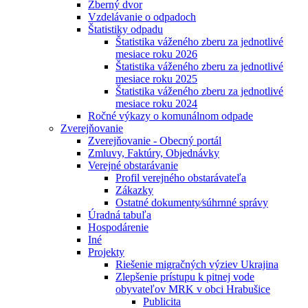
Zberný dvor
Vzdelávanie o odpadoch
Štatistiky odpadu
Štatistika váženého zberu za jednotlivé
mesiace roku 2026
Štatistika váženého zberu za jednotlivé
mesiace roku 2025
Štatistika váženého zberu za jednotlivé
mesiace roku 2024
Ročné výkazy o komunálnom odpade
Zverejňovanie
Zverejňovanie - Obecný portál
Zmluvy, Faktúry, Objednávky
Verejné obstarávanie
Profil verejného obstarávateľa
Zákazky
Ostatné dokumenty⁄súhrnné správy
Úradná tabuľa
Hospodárenie
Iné
Projekty
Riešenie migračných výziev Ukrajina
Zlepšenie prístupu k pitnej vode
obyvateľov MRK v obci Hrabušice
Publicita