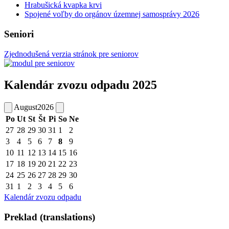
Hrabušická kvapka krvi
Spojené voľby do orgánov územnej samosprávy 2026
Seniori
Zjednodušená verzia stránok pre seniorov
Kalendár zvozu odpadu 2025
August
2026
Po
Ut
St
Št
Pi
So
Ne
27
28
29
30
31
1
2
3
4
5
6
7
8
9
10
11
12
13
14
15
16
17
18
19
20
21
22
23
24
25
26
27
28
29
30
31
1
2
3
4
5
6
Kalendár zvozu odpadu
Preklad (translations)