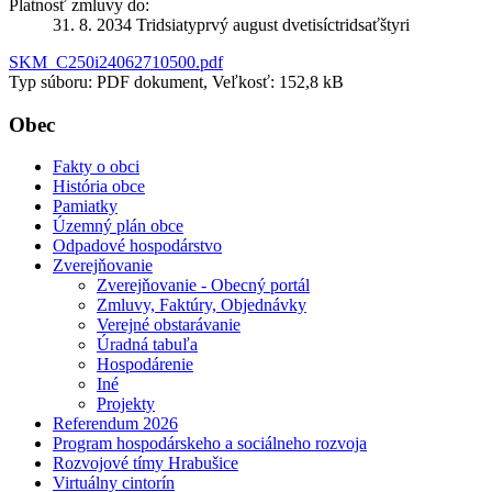
Platnosť zmluvy do:
31. 8. 2034 Tridsiatyprvý august dvetisíctridsaťštyri
SKM_C250i24062710500.pdf
Typ súboru: PDF dokument, Veľkosť: 152,8 kB
Obec
Fakty o obci
História obce
Pamiatky
Územný plán obce
Odpadové hospodárstvo
Zverejňovanie
Zverejňovanie - Obecný portál
Zmluvy, Faktúry, Objednávky
Verejné obstarávanie
Úradná tabuľa
Hospodárenie
Iné
Projekty
Referendum 2026
Program hospodárskeho a sociálneho rozvoja
Rozvojové tímy Hrabušice
Virtuálny cintorín