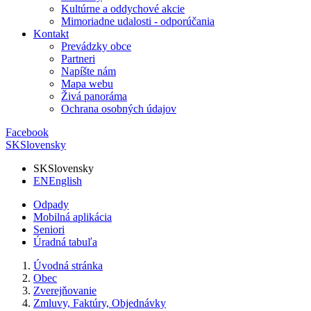
Kultúrne a oddychové akcie
Mimoriadne udalosti - odporúčania
Kontakt
Prevádzky obce
Partneri
Napíšte nám
Mapa webu
Živá panoráma
Ochrana osobných údajov
Facebook
SK
Slovensky
SK
Slovensky
EN
English
Odpady
Mobilná aplikácia
Seniori
Úradná tabuľa
Úvodná stránka
Obec
Zverejňovanie
Zmluvy, Faktúry, Objednávky