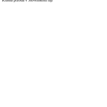
Krásna príroda v Slovenskom raji