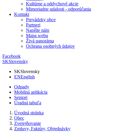
Kultúrne a oddychové akcie
Mimoriadne udalosti - odporúčania
Kontakt
Prevádzky obce
Partneri
Napíšte nám
Mapa webu
Živá panoráma
Ochrana osobných údajov
Facebook
SK
Slovensky
SK
Slovensky
EN
English
Odpady
Mobilná aplikácia
Seniori
Úradná tabuľa
Úvodná stránka
Obec
Zverejňovanie
Zmluvy, Faktúry, Objednávky