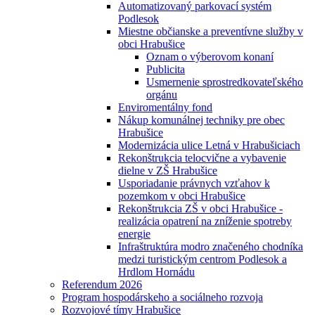
Automatizovaný parkovací systém
Podlesok
Miestne občianske a preventívne služby v
obci Hrabušice
Oznam o výberovom konaní
Publicita
Usmernenie sprostredkovateľského
orgánu
Enviromentálny fond
Nákup komunálnej techniky pre obec
Hrabušice
Modernizácia ulice Letná v Hrabušiciach
Rekonštrukcia telocvične a vybavenie
dielne v ZŠ Hrabušice
Usporiadanie právnych vzťahov k
pozemkom v obci Hrabušice
Rekonštrukcia ZŠ v obci Hrabušice -
realizácia opatrení na zníženie spotreby
energie
Infraštruktúra modro značeného chodníka
medzi turistickým centrom Podlesok a
Hrdlom Hornádu
Referendum 2026
Program hospodárskeho a sociálneho rozvoja
Rozvojové tímy Hrabušice