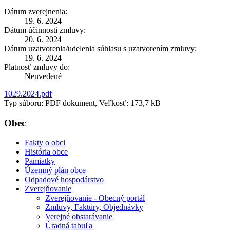
Dátum zverejnenia:
19. 6. 2024
Dátum účinnosti zmluvy:
20. 6. 2024
Dátum uzatvorenia/udelenia súhlasu s uzatvorením zmluvy:
19. 6. 2024
Platnosť zmluvy do:
Neuvedené
1029.2024.pdf
Typ súboru: PDF dokument, Veľkosť: 173,7 kB
Obec
Fakty o obci
História obce
Pamiatky
Územný plán obce
Odpadové hospodárstvo
Zverejňovanie
Zverejňovanie - Obecný portál
Zmluvy, Faktúry, Objednávky
Verejné obstarávanie
Úradná tabuľa