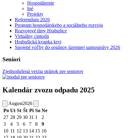
Hospodárenie
Iné
Projekty
Referendum 2026
Program hospodárskeho a sociálneho rozvoja
Rozvojové tímy Hrabušice
Virtuálny cintorín
Hrabušická kvapka krvi
Spojené voľby do orgánov územnej samosprávy 2026
Seniori
Zjednodušená verzia stránok pre seniorov
Kalendár zvozu odpadu 2025
August
2026
Po
Ut
St
Št
Pi
So
Ne
27
28
29
30
31
1
2
3
4
5
6
7
8
9
10
11
12
13
14
15
16
17
18
19
20
21
22
23