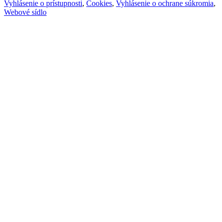
Vyhlásenie o prístupnosti
,
Cookies
,
Vyhlásenie o ochrane súkromia
,
Webové sídlo