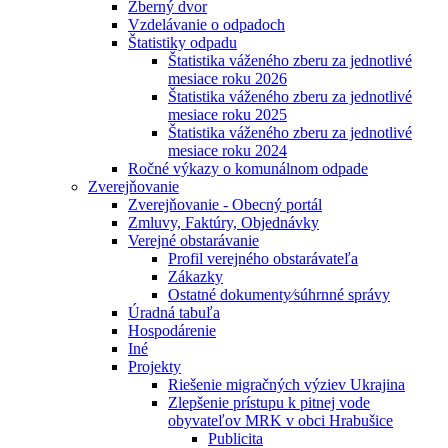
Zberný dvor
Vzdelávanie o odpadoch
Štatistiky odpadu
Štatistika váženého zberu za jednotlivé
mesiace roku 2026
Štatistika váženého zberu za jednotlivé
mesiace roku 2025
Štatistika váženého zberu za jednotlivé
mesiace roku 2024
Ročné výkazy o komunálnom odpade
Zverejňovanie
Zverejňovanie - Obecný portál
Zmluvy, Faktúry, Objednávky
Verejné obstarávanie
Profil verejného obstarávateľa
Zákazky
Ostatné dokumenty⁄súhrnné správy
Úradná tabuľa
Hospodárenie
Iné
Projekty
Riešenie migračných výziev Ukrajina
Zlepšenie prístupu k pitnej vode
obyvateľov MRK v obci Hrabušice
Publicita