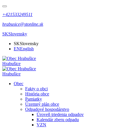
+421533249511
hrabusice@stonline.sk
SK
Slovensky
SK
Slovensky
EN
English
Hrabušice
Hrabušice
Obec
Fakty o obci
História obce
Pamiatky
Územný plán obce
Odpadové hospodárstvo
Úroveň triedenia odpadov
Kalendár zberu odpadu
VZN