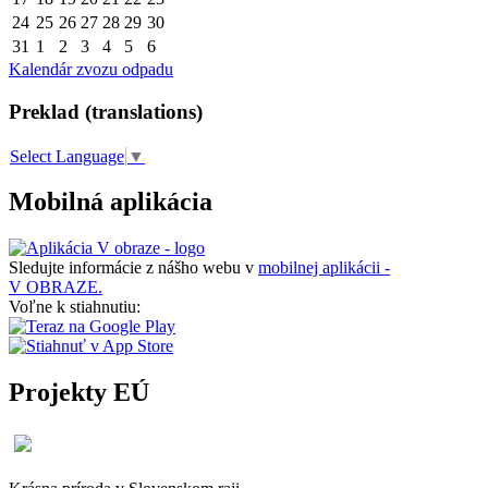
24
25
26
27
28
29
30
31
1
2
3
4
5
6
Kalendár zvozu odpadu
Preklad (translations)
Select Language
▼
Mobilná aplikácia
Sledujte informácie z nášho webu v
mobilnej aplikácii -
V OBRAZE.
Voľne k stiahnutiu:
Projekty EÚ