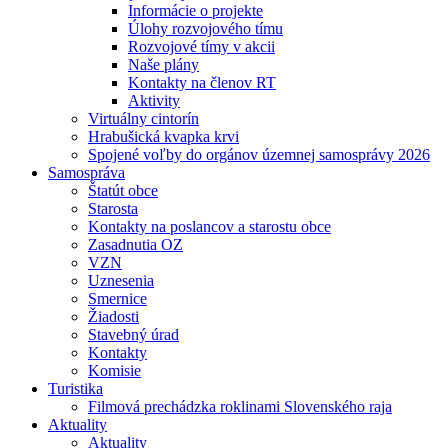
Informácie o projekte
Úlohy rozvojového tímu
Rozvojové tímy v akcii
Naše plány
Kontakty na členov RT
Aktivity
Virtuálny cintorín
Hrabušická kvapka krvi
Spojené voľby do orgánov územnej samosprávy 2026
Samospráva
Štatút obce
Starosta
Kontakty na poslancov a starostu obce
Zasadnutia OZ
VZN
Uznesenia
Smernice
Žiadosti
Stavebný úrad
Kontakty
Komisie
Turistika
Filmová prechádzka roklinami Slovenského raja
Aktuality
Aktuality