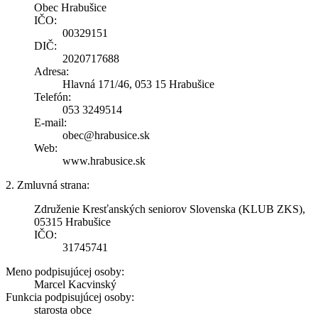
Obec Hrabušice
IČO:
00329151
DIČ:
2020717688
Adresa:
Hlavná 171/46, 053 15 Hrabušice
Telefón:
053 3249514
E-mail:
obec@hrabusice.sk
Web:
www.hrabusice.sk
2. Zmluvná strana:
Združenie Kresťanských seniorov Slovenska (KLUB ZKS),
05315 Hrabušice
IČO:
31745741
Meno podpisujúcej osoby:
Marcel Kacvinský
Funkcia podpisujúcej osoby:
starosta obce