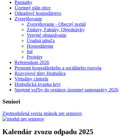
Pamiatky
Územný plán obce
Odpadové hospodárstvo
Zverejňovanie
Zverejňovanie - Obecný portál
Zmluvy, Faktúry, Objednávky
Verejné obstarávanie
Úradná tabuľa
Hospodárenie
Iné
Projekty
Referendum 2026
Program hospodárskeho a sociálneho rozvoja
Rozvojové tímy Hrabušice
Virtuálny cintorín
Hrabušická kvapka krvi
Spojené voľby do orgánov územnej samosprávy 2026
Seniori
Zjednodušená verzia stránok pre seniorov
Kalendár zvozu odpadu 2025