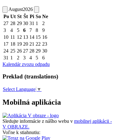
August
2026
Po
Ut
St
Št
Pi
So
Ne
27
28
29
30
31
1
2
3
4
5
6
7
8
9
10
11
12
13
14
15
16
17
18
19
20
21
22
23
24
25
26
27
28
29
30
31
1
2
3
4
5
6
Kalendár zvozu odpadu
Preklad (translations)
Select Language
▼
Mobilná aplikácia
Sledujte informácie z nášho webu v
mobilnej aplikácii -
V OBRAZE.
Voľne k stiahnutiu: