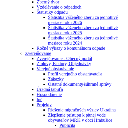
Zberný dvor
Vzdelávanie o odpadoch
Štatistiky odpadu
Štatistika váženého zberu za jednotlivé
mesiace roku 2026
Štatistika váženého zberu za jednotlivé
mesiace roku 2025
Štatistika váženého zberu za jednotlivé
mesiace roku 2024
Ročné výkazy o komunálnom odpade
Zverejňovanie
Zverejňovanie - Obecný portál
Zmluvy, Faktúry, Objednávky
Verejné obstarávanie
Profil verejného obstarávateľa
Zákazky
Ostatné dokumenty⁄súhrnné správy
Úradná tabuľa
Hospodárenie
Iné
Projekty
Riešenie migračných výziev Ukrajina
Zlepšenie prístupu k pitnej vode
obyvateľov MRK v obci Hrabušice
Publicita