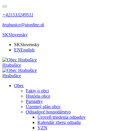
+421533249511
hrabusice@stonline.sk
SK
Slovensky
SK
Slovensky
EN
English
Hrabušice
Hrabušice
Obec
Fakty o obci
História obce
Pamiatky
Územný plán obce
Odpadové hospodárstvo
Úroveň triedenia odpadov
Kalendár zberu odpadu
VZN