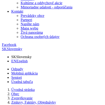
Kultúrne a oddychové akcie
Mimoriadne udalosti - odporúčania
Kontakt
Prevádzky obce
Partneri
Napíšte nám
Mapa webu
Živá panoráma
Ochrana osobných údajov
Facebook
SK
Slovensky
SK
Slovensky
EN
English
Odpady
Mobilná aplikácia
Seniori
Úradná tabuľa
Úvodná stránka
Obec
Zverejňovanie
Zmluvy, Faktúry, Objednávky