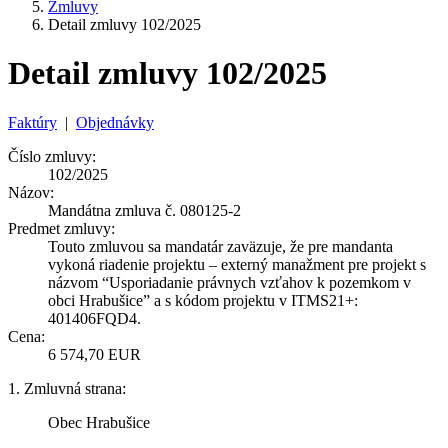
Zmluvy
Detail zmluvy 102/2025
Detail zmluvy 102/2025
Faktúry
|
Objednávky
Číslo zmluvy:
102/2025
Názov:
Mandátna zmluva č. 080125-2
Predmet zmluvy:
Touto zmluvou sa mandatár zaväzuje, že pre mandanta
vykoná riadenie projektu – externý manažment pre projekt s
názvom “Usporiadanie právnych vzťahov k pozemkom v
obci Hrabušice” a s kódom projektu v ITMS21+:
401406FQD4.
Cena:
6 574,70 EUR
1. Zmluvná strana:
Obec Hrabušice