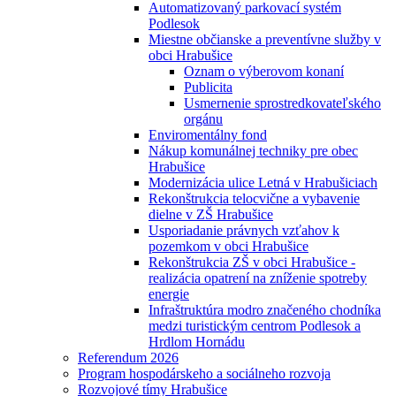
Automatizovaný parkovací systém
Podlesok
Miestne občianske a preventívne služby v
obci Hrabušice
Oznam o výberovom konaní
Publicita
Usmernenie sprostredkovateľského
orgánu
Enviromentálny fond
Nákup komunálnej techniky pre obec
Hrabušice
Modernizácia ulice Letná v Hrabušiciach
Rekonštrukcia telocvične a vybavenie
dielne v ZŠ Hrabušice
Usporiadanie právnych vzťahov k
pozemkom v obci Hrabušice
Rekonštrukcia ZŠ v obci Hrabušice -
realizácia opatrení na zníženie spotreby
energie
Infraštruktúra modro značeného chodníka
medzi turistickým centrom Podlesok a
Hrdlom Hornádu
Referendum 2026
Program hospodárskeho a sociálneho rozvoja
Rozvojové tímy Hrabušice