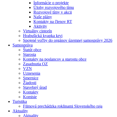
Informácie o projekte
Úlohy rozvojového tímu
Rozvojové tímy v akcii
Naše plány
Kontakty na členov RT
Aktivity
Virtuálny cintorín
Hrabušická kvapka krvi
Spojené voľby do orgánov územnej samosprávy 2026
Samospráva
Štatút obce
Starosta
Kontakty na poslancov a starostu obce
Zasadnutia OZ
VZN
Uznesenia
Smernice
Žiadosti
Stavebný úrad
Kontakty
Komisie
Turistika
Filmová prechádzka roklinami Slovenského raja
Aktuality
Aktuality