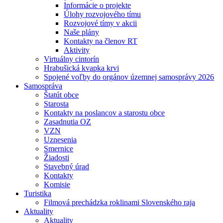
Informácie o projekte
Úlohy rozvojového tímu
Rozvojové tímy v akcii
Naše plány
Kontakty na členov RT
Aktivity
Virtuálny cintorín
Hrabušická kvapka krvi
Spojené voľby do orgánov územnej samosprávy 2026
Samospráva
Štatút obce
Starosta
Kontakty na poslancov a starostu obce
Zasadnutia OZ
VZN
Uznesenia
Smernice
Žiadosti
Stavebný úrad
Kontakty
Komisie
Turistika
Filmová prechádzka roklinami Slovenského raja
Aktuality
Aktuality