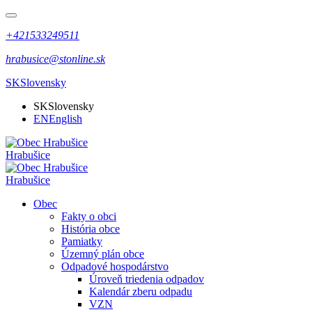
+421533249511
hrabusice@stonline.sk
SK
Slovensky
SK
Slovensky
EN
English
Hrabušice
Hrabušice
Obec
Fakty o obci
História obce
Pamiatky
Územný plán obce
Odpadové hospodárstvo
Úroveň triedenia odpadov
Kalendár zberu odpadu
VZN