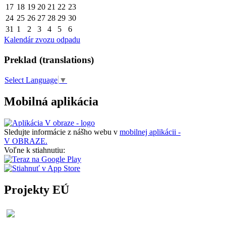
17
18
19
20
21
22
23
24
25
26
27
28
29
30
31
1
2
3
4
5
6
Kalendár zvozu odpadu
Preklad (translations)
Select Language
▼
Mobilná aplikácia
Sledujte informácie z nášho webu v
mobilnej aplikácii -
V OBRAZE.
Voľne k stiahnutiu:
Projekty EÚ