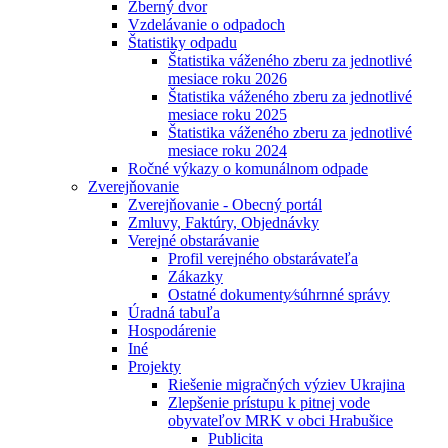
Zberný dvor
Vzdelávanie o odpadoch
Štatistiky odpadu
Štatistika váženého zberu za jednotlivé
mesiace roku 2026
Štatistika váženého zberu za jednotlivé
mesiace roku 2025
Štatistika váženého zberu za jednotlivé
mesiace roku 2024
Ročné výkazy o komunálnom odpade
Zverejňovanie
Zverejňovanie - Obecný portál
Zmluvy, Faktúry, Objednávky
Verejné obstarávanie
Profil verejného obstarávateľa
Zákazky
Ostatné dokumenty⁄súhrnné správy
Úradná tabuľa
Hospodárenie
Iné
Projekty
Riešenie migračných výziev Ukrajina
Zlepšenie prístupu k pitnej vode
obyvateľov MRK v obci Hrabušice
Publicita