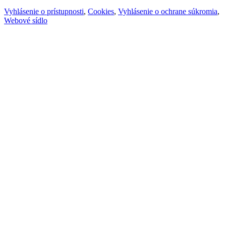
Vyhlásenie o prístupnosti
,
Cookies
,
Vyhlásenie o ochrane súkromia
,
Webové sídlo