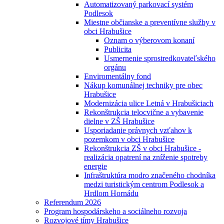
Automatizovaný parkovací systém
Podlesok
Miestne občianske a preventívne služby v
obci Hrabušice
Oznam o výberovom konaní
Publicita
Usmernenie sprostredkovateľského
orgánu
Enviromentálny fond
Nákup komunálnej techniky pre obec
Hrabušice
Modernizácia ulice Letná v Hrabušiciach
Rekonštrukcia telocvične a vybavenie
dielne v ZŠ Hrabušice
Usporiadanie právnych vzťahov k
pozemkom v obci Hrabušice
Rekonštrukcia ZŠ v obci Hrabušice -
realizácia opatrení na zníženie spotreby
energie
Infraštruktúra modro značeného chodníka
medzi turistickým centrom Podlesok a
Hrdlom Hornádu
Referendum 2026
Program hospodárskeho a sociálneho rozvoja
Rozvojové tímy Hrabušice