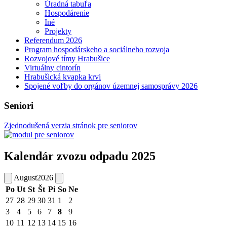
Úradná tabuľa
Hospodárenie
Iné
Projekty
Referendum 2026
Program hospodárskeho a sociálneho rozvoja
Rozvojové tímy Hrabušice
Virtuálny cintorín
Hrabušická kvapka krvi
Spojené voľby do orgánov územnej samosprávy 2026
Seniori
Zjednodušená verzia stránok pre seniorov
Kalendár zvozu odpadu 2025
August
2026
Po
Ut
St
Št
Pi
So
Ne
27
28
29
30
31
1
2
3
4
5
6
7
8
9
10
11
12
13
14
15
16