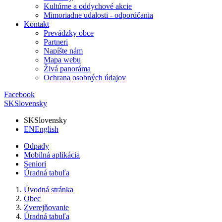
Kultúrne a oddychové akcie
Mimoriadne udalosti - odporúčania
Kontakt
Prevádzky obce
Partneri
Napíšte nám
Mapa webu
Živá panoráma
Ochrana osobných údajov
Facebook
SK
Slovensky
SK
Slovensky
EN
English
Odpady
Mobilná aplikácia
Seniori
Úradná tabuľa
Úvodná stránka
Obec
Zverejňovanie
Úradná tabuľa