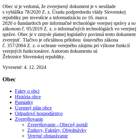
Obec si je vedomá, že zverejnený dokument je v nesúlade
s vyhlášku 78/2020 Z. z. Úradu podpredsedu vlády Slovenskej
republiky pre investície a informatizáciu zo 16. marca
2020 o štandardoch pre informačné technológie verejnej správy a so
zákonom č. 95/2019 Z. z. o informačných technológiách vo verejnej
správe. Obec je v zmysle platnej legislatívy povinná tento dokument
zverejniť. Tlačivo je oficiálnou prílohou ústavného zákona
č. 357/2004 Z. z. o ochrane verejného záujmu pri výkone funkcií
verejných funkcionárov. Autorom dokumentu sú
Železnice Slovenskej republiky.
Vyvesené: 4. 12. 2024
Obec
Fakty o obci
História obce
Pamiatky
Územný plán obce
Odpadové hospodárstvo
Zverejňovanie
Zverejňovanie - Obecný portál
Zmluvy, Faktúry, Objednávky
Verejné obstarávanie