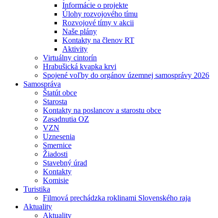
Informácie o projekte
Úlohy rozvojového tímu
Rozvojové tímy v akcii
Naše plány
Kontakty na členov RT
Aktivity
Virtuálny cintorín
Hrabušická kvapka krvi
Spojené voľby do orgánov územnej samosprávy 2026
Samospráva
Štatút obce
Starosta
Kontakty na poslancov a starostu obce
Zasadnutia OZ
VZN
Uznesenia
Smernice
Žiadosti
Stavebný úrad
Kontakty
Komisie
Turistika
Filmová prechádzka roklinami Slovenského raja
Aktuality
Aktuality