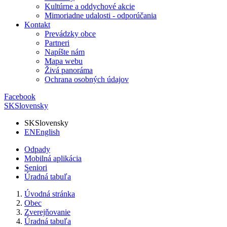
Kultúrne a oddychové akcie
Mimoriadne udalosti - odporúčania
Kontakt
Prevádzky obce
Partneri
Napíšte nám
Mapa webu
Živá panoráma
Ochrana osobných údajov
Facebook
SK
Slovensky
SK
Slovensky
EN
English
Odpady
Mobilná aplikácia
Seniori
Úradná tabuľa
Úvodná stránka
Obec
Zverejňovanie
Úradná tabuľa