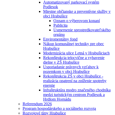
Automatizovaný parkovací systém
Podlesok
Miestne občianske a preventívne služby v
obci Hrabušice
Oznam o výberovom konaní
Publicita
Usmernenie sprostredkovateľského
orgánu
Enviromentálny fond
Nákup komunálnej techniky pre obec
Hrabušice
Modernizácia ulice Letná v Hrabušiciach
Rekonštrukcia telocvične a vybavenie
dielne v ZŠ Hrabušice
Usporiadanie právnych vzťahov k
pozemkom v obci Hrabušice
Rekonštrukcia ZŠ v obci Hrabušice -
realizácia opatrení na zníženie spotreby
energie
Infraštruktúra modro značeného chodníka
medzi turistickým centrom Podlesok a
Hrdlom Hornádu
Referendum 2026
Program hospodárskeho a sociálneho rozvoja
Rozvojové tímy Hrabušice