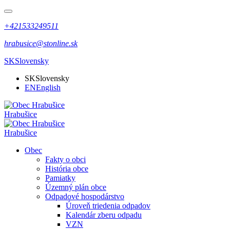
+421533249511
hrabusice@stonline.sk
SK
Slovensky
SK
Slovensky
EN
English
Hrabušice
Hrabušice
Obec
Fakty o obci
História obce
Pamiatky
Územný plán obce
Odpadové hospodárstvo
Úroveň triedenia odpadov
Kalendár zberu odpadu
VZN