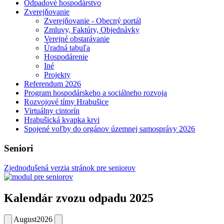
Odpadové hospodárstvo
Zverejňovanie
Zverejňovanie - Obecný portál
Zmluvy, Faktúry, Objednávky
Verejné obstarávanie
Úradná tabuľa
Hospodárenie
Iné
Projekty
Referendum 2026
Program hospodárskeho a sociálneho rozvoja
Rozvojové tímy Hrabušice
Virtuálny cintorín
Hrabušická kvapka krvi
Spojené voľby do orgánov územnej samosprávy 2026
Seniori
Zjednodušená verzia stránok pre seniorov
Kalendár zvozu odpadu 2025
August
2026