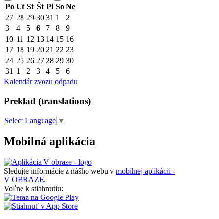
Po
Ut
St
Št
Pi
So
Ne
27
28
29
30
31
1
2
3
4
5
6
7
8
9
10
11
12
13
14
15
16
17
18
19
20
21
22
23
24
25
26
27
28
29
30
31
1
2
3
4
5
6
Kalendár zvozu odpadu
Preklad (translations)
Select Language
▼
Mobilná aplikácia
Sledujte informácie z nášho webu v
mobilnej aplikácii -
V OBRAZE.
Voľne k stiahnutiu: