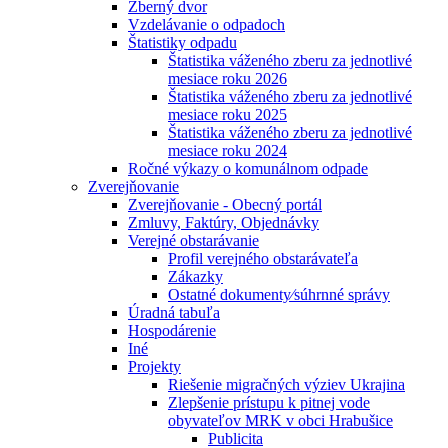
Zberný dvor
Vzdelávanie o odpadoch
Štatistiky odpadu
Štatistika váženého zberu za jednotlivé
mesiace roku 2026
Štatistika váženého zberu za jednotlivé
mesiace roku 2025
Štatistika váženého zberu za jednotlivé
mesiace roku 2024
Ročné výkazy o komunálnom odpade
Zverejňovanie
Zverejňovanie - Obecný portál
Zmluvy, Faktúry, Objednávky
Verejné obstarávanie
Profil verejného obstarávateľa
Zákazky
Ostatné dokumenty⁄súhrnné správy
Úradná tabuľa
Hospodárenie
Iné
Projekty
Riešenie migračných výziev Ukrajina
Zlepšenie prístupu k pitnej vode
obyvateľov MRK v obci Hrabušice
Publicita