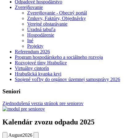
Odpadové hospodárstvo
Zverejňovanie
Zverejňovanie - Obecný portál
Zmluvy, Faktúry, Objednávky
Verejné obstarávanie
Úradná tabuľa
Hospodárenie
Iné
Projekty
Referendum 2026
Program hospodárskeho a sociálneho rozvoja
Rozvojové tímy Hrabušice
Virtuálny cintorín
Hrabušická kvapka krvi
Spojené voľby do orgánov územnej samosprávy 2026
Seniori
Zjednodušená verzia stránok pre seniorov
Kalendár zvozu odpadu 2025
August
2026