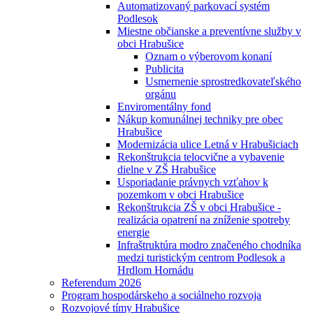
Automatizovaný parkovací systém
Podlesok
Miestne občianske a preventívne služby v
obci Hrabušice
Oznam o výberovom konaní
Publicita
Usmernenie sprostredkovateľského
orgánu
Enviromentálny fond
Nákup komunálnej techniky pre obec
Hrabušice
Modernizácia ulice Letná v Hrabušiciach
Rekonštrukcia telocvične a vybavenie
dielne v ZŠ Hrabušice
Usporiadanie právnych vzťahov k
pozemkom v obci Hrabušice
Rekonštrukcia ZŠ v obci Hrabušice -
realizácia opatrení na zníženie spotreby
energie
Infraštruktúra modro značeného chodníka
medzi turistickým centrom Podlesok a
Hrdlom Hornádu
Referendum 2026
Program hospodárskeho a sociálneho rozvoja
Rozvojové tímy Hrabušice