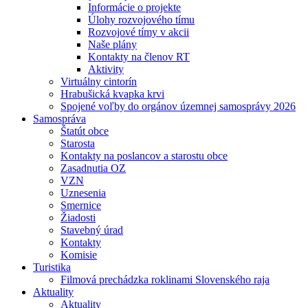
Informácie o projekte
Úlohy rozvojového tímu
Rozvojové tímy v akcii
Naše plány
Kontakty na členov RT
Aktivity
Virtuálny cintorín
Hrabušická kvapka krvi
Spojené voľby do orgánov územnej samosprávy 2026
Samospráva
Štatút obce
Starosta
Kontakty na poslancov a starostu obce
Zasadnutia OZ
VZN
Uznesenia
Smernice
Žiadosti
Stavebný úrad
Kontakty
Komisie
Turistika
Filmová prechádzka roklinami Slovenského raja
Aktuality
Aktuality