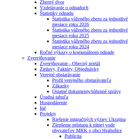
Zberný dvor
Vzdelávanie o odpadoch
Štatistiky odpadu
Štatistika váženého zberu za jednotlivé
mesiace roku 2026
Štatistika váženého zberu za jednotlivé
mesiace roku 2025
Štatistika váženého zberu za jednotlivé
mesiace roku 2024
Ročné výkazy o komunálnom odpade
Zverejňovanie
Zverejňovanie - Obecný portál
Zmluvy, Faktúry, Objednávky
Verejné obstarávanie
Profil verejného obstarávateľa
Zákazky
Ostatné dokumenty⁄súhrnné správy
Úradná tabuľa
Hospodárenie
Iné
Projekty
Riešenie migračných výziev Ukrajina
Zlepšenie prístupu k pitnej vode
obyvateľov MRK v obci Hrabušice
Publicita