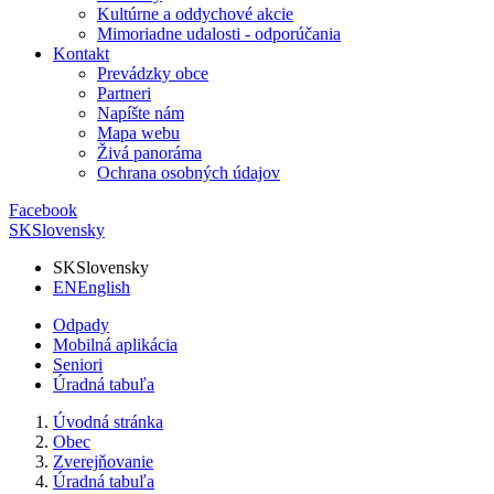
Kultúrne a oddychové akcie
Mimoriadne udalosti - odporúčania
Kontakt
Prevádzky obce
Partneri
Napíšte nám
Mapa webu
Živá panoráma
Ochrana osobných údajov
Facebook
SK
Slovensky
SK
Slovensky
EN
English
Odpady
Mobilná aplikácia
Seniori
Úradná tabuľa
Úvodná stránka
Obec
Zverejňovanie
Úradná tabuľa