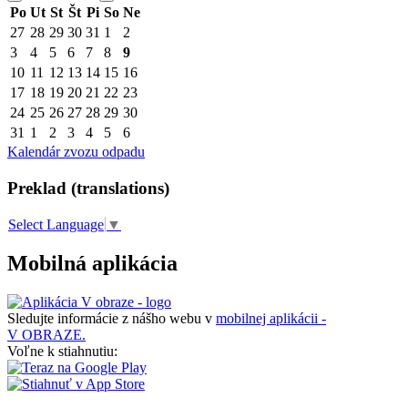
Po
Ut
St
Št
Pi
So
Ne
27
28
29
30
31
1
2
3
4
5
6
7
8
9
10
11
12
13
14
15
16
17
18
19
20
21
22
23
24
25
26
27
28
29
30
31
1
2
3
4
5
6
Kalendár zvozu odpadu
Preklad (translations)
Select Language
▼
Mobilná aplikácia
Sledujte informácie z nášho webu v
mobilnej aplikácii -
V OBRAZE.
Voľne k stiahnutiu: