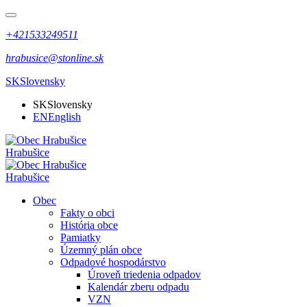
+421533249511
hrabusice@stonline.sk
SK
Slovensky
SK
Slovensky
EN
English
Hrabušice
Hrabušice
Obec
Fakty o obci
História obce
Pamiatky
Územný plán obce
Odpadové hospodárstvo
Úroveň triedenia odpadov
Kalendár zberu odpadu
VZN