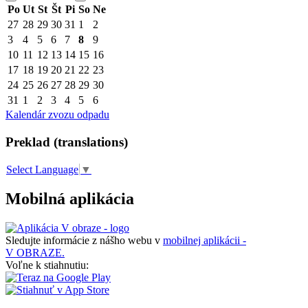
Po
Ut
St
Št
Pi
So
Ne
27
28
29
30
31
1
2
3
4
5
6
7
8
9
10
11
12
13
14
15
16
17
18
19
20
21
22
23
24
25
26
27
28
29
30
31
1
2
3
4
5
6
Kalendár zvozu odpadu
Preklad (translations)
Select Language
▼
Mobilná aplikácia
Sledujte informácie z nášho webu v
mobilnej aplikácii -
V OBRAZE.
Voľne k stiahnutiu: