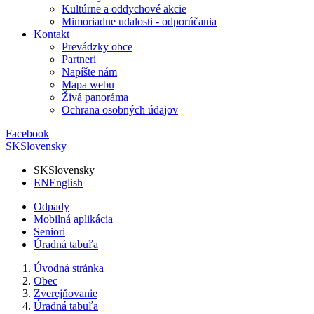
Kultúrne a oddychové akcie
Mimoriadne udalosti - odporúčania
Kontakt
Prevádzky obce
Partneri
Napíšte nám
Mapa webu
Živá panoráma
Ochrana osobných údajov
Facebook
SK
Slovensky
SK
Slovensky
EN
English
Odpady
Mobilná aplikácia
Seniori
Úradná tabuľa
Úvodná stránka
Obec
Zverejňovanie
Úradná tabuľa