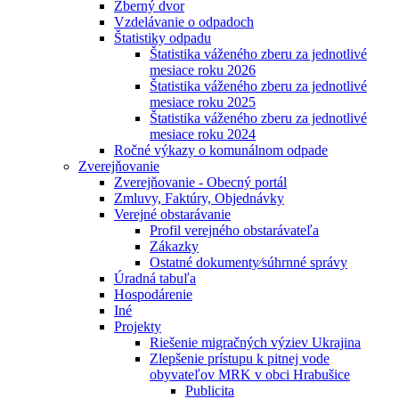
Zberný dvor
Vzdelávanie o odpadoch
Štatistiky odpadu
Štatistika váženého zberu za jednotlivé
mesiace roku 2026
Štatistika váženého zberu za jednotlivé
mesiace roku 2025
Štatistika váženého zberu za jednotlivé
mesiace roku 2024
Ročné výkazy o komunálnom odpade
Zverejňovanie
Zverejňovanie - Obecný portál
Zmluvy, Faktúry, Objednávky
Verejné obstarávanie
Profil verejného obstarávateľa
Zákazky
Ostatné dokumenty⁄súhrnné správy
Úradná tabuľa
Hospodárenie
Iné
Projekty
Riešenie migračných výziev Ukrajina
Zlepšenie prístupu k pitnej vode
obyvateľov MRK v obci Hrabušice
Publicita