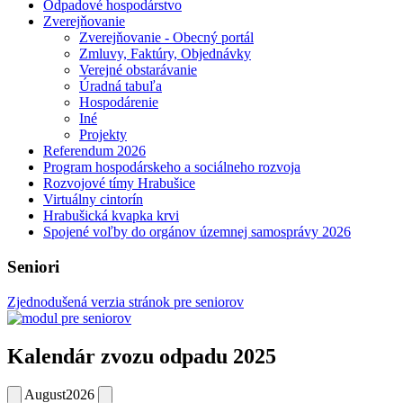
Odpadové hospodárstvo
Zverejňovanie
Zverejňovanie - Obecný portál
Zmluvy, Faktúry, Objednávky
Verejné obstarávanie
Úradná tabuľa
Hospodárenie
Iné
Projekty
Referendum 2026
Program hospodárskeho a sociálneho rozvoja
Rozvojové tímy Hrabušice
Virtuálny cintorín
Hrabušická kvapka krvi
Spojené voľby do orgánov územnej samosprávy 2026
Seniori
Zjednodušená verzia stránok pre seniorov
Kalendár zvozu odpadu 2025
August
2026