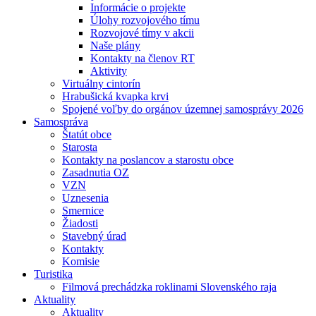
Informácie o projekte
Úlohy rozvojového tímu
Rozvojové tímy v akcii
Naše plány
Kontakty na členov RT
Aktivity
Virtuálny cintorín
Hrabušická kvapka krvi
Spojené voľby do orgánov územnej samosprávy 2026
Samospráva
Štatút obce
Starosta
Kontakty na poslancov a starostu obce
Zasadnutia OZ
VZN
Uznesenia
Smernice
Žiadosti
Stavebný úrad
Kontakty
Komisie
Turistika
Filmová prechádzka roklinami Slovenského raja
Aktuality
Aktuality