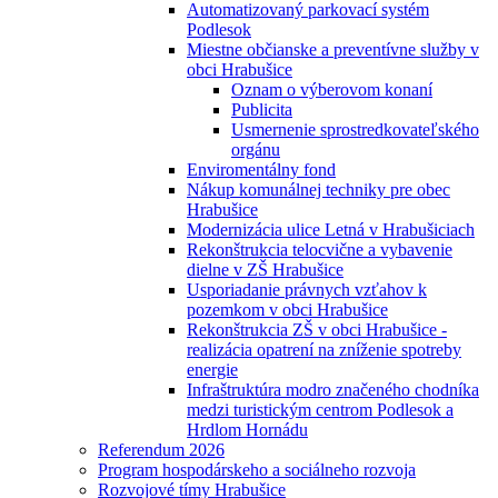
Automatizovaný parkovací systém
Podlesok
Miestne občianske a preventívne služby v
obci Hrabušice
Oznam o výberovom konaní
Publicita
Usmernenie sprostredkovateľského
orgánu
Enviromentálny fond
Nákup komunálnej techniky pre obec
Hrabušice
Modernizácia ulice Letná v Hrabušiciach
Rekonštrukcia telocvične a vybavenie
dielne v ZŠ Hrabušice
Usporiadanie právnych vzťahov k
pozemkom v obci Hrabušice
Rekonštrukcia ZŠ v obci Hrabušice -
realizácia opatrení na zníženie spotreby
energie
Infraštruktúra modro značeného chodníka
medzi turistickým centrom Podlesok a
Hrdlom Hornádu
Referendum 2026
Program hospodárskeho a sociálneho rozvoja
Rozvojové tímy Hrabušice