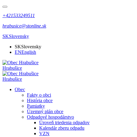
+421533249511
hrabusice@stonline.sk
SK
Slovensky
SK
Slovensky
EN
English
Hrabušice
Hrabušice
Obec
Fakty o obci
História obce
Pamiatky
Územný plán obce
Odpadové hospodárstvo
Úroveň triedenia odpadov
Kalendár zberu odpadu
VZN