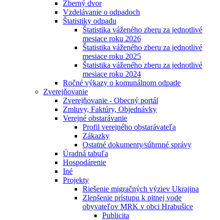
Zberný dvor
Vzdelávanie o odpadoch
Štatistiky odpadu
Štatistika váženého zberu za jednotlivé
mesiace roku 2026
Štatistika váženého zberu za jednotlivé
mesiace roku 2025
Štatistika váženého zberu za jednotlivé
mesiace roku 2024
Ročné výkazy o komunálnom odpade
Zverejňovanie
Zverejňovanie - Obecný portál
Zmluvy, Faktúry, Objednávky
Verejné obstarávanie
Profil verejného obstarávateľa
Zákazky
Ostatné dokumenty⁄súhrnné správy
Úradná tabuľa
Hospodárenie
Iné
Projekty
Riešenie migračných výziev Ukrajina
Zlepšenie prístupu k pitnej vode
obyvateľov MRK v obci Hrabušice
Publicita