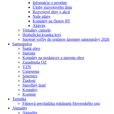
Informácie o projekte
Úlohy rozvojového tímu
Rozvojové tímy v akcii
Naše plány
Kontakty na členov RT
Aktivity
Virtuálny cintorín
Hrabušická kvapka krvi
Spojené voľby do orgánov územnej samosprávy 2026
Samospráva
Štatút obce
Starosta
Kontakty na poslancov a starostu obce
Zasadnutia OZ
VZN
Uznesenia
Smernice
Žiadosti
Stavebný úrad
Kontakty
Komisie
Turistika
Filmová prechádzka roklinami Slovenského raja
Aktuality
Aktuality