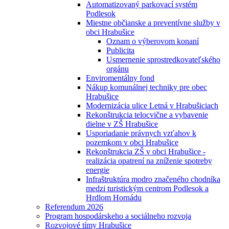
Automatizovaný parkovací systém
Podlesok
Miestne občianske a preventívne služby v
obci Hrabušice
Oznam o výberovom konaní
Publicita
Usmernenie sprostredkovateľského
orgánu
Enviromentálny fond
Nákup komunálnej techniky pre obec
Hrabušice
Modernizácia ulice Letná v Hrabušiciach
Rekonštrukcia telocvične a vybavenie
dielne v ZŠ Hrabušice
Usporiadanie právnych vzťahov k
pozemkom v obci Hrabušice
Rekonštrukcia ZŠ v obci Hrabušice -
realizácia opatrení na zníženie spotreby
energie
Infraštruktúra modro značeného chodníka
medzi turistickým centrom Podlesok a
Hrdlom Hornádu
Referendum 2026
Program hospodárskeho a sociálneho rozvoja
Rozvojové tímy Hrabušice