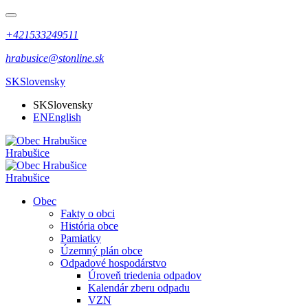
+421533249511
hrabusice@stonline.sk
SK
Slovensky
SK
Slovensky
EN
English
Hrabušice
Hrabušice
Obec
Fakty o obci
História obce
Pamiatky
Územný plán obce
Odpadové hospodárstvo
Úroveň triedenia odpadov
Kalendár zberu odpadu
VZN