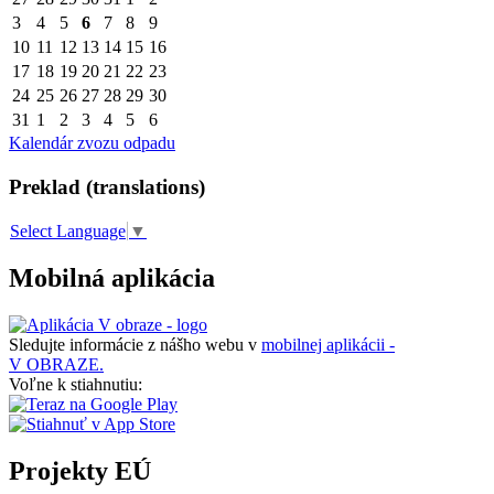
3
4
5
6
7
8
9
10
11
12
13
14
15
16
17
18
19
20
21
22
23
24
25
26
27
28
29
30
31
1
2
3
4
5
6
Kalendár zvozu odpadu
Preklad (translations)
Select Language
▼
Mobilná aplikácia
Sledujte informácie z nášho webu v
mobilnej aplikácii -
V OBRAZE.
Voľne k stiahnutiu:
Projekty EÚ