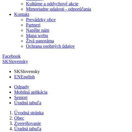
Kultúrne a oddychové akcie
Mimoriadne udalosti - odporúčania
Kontakt
Prevádzky obce
Partneri
Napíšte nám
Mapa webu
Živá panoráma
Ochrana osobných údajov
Facebook
SK
Slovensky
SK
Slovensky
EN
English
Odpady
Mobilná aplikácia
Seniori
Úradná tabuľa
Úvodná stránka
Obec
Zverejňovanie
Úradná tabuľa