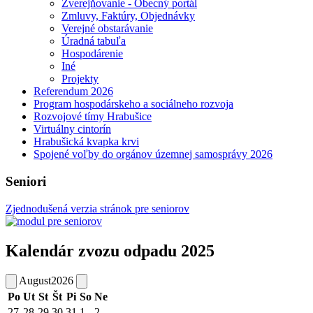
Zverejňovanie - Obecný portál
Zmluvy, Faktúry, Objednávky
Verejné obstarávanie
Úradná tabuľa
Hospodárenie
Iné
Projekty
Referendum 2026
Program hospodárskeho a sociálneho rozvoja
Rozvojové tímy Hrabušice
Virtuálny cintorín
Hrabušická kvapka krvi
Spojené voľby do orgánov územnej samosprávy 2026
Seniori
Zjednodušená verzia stránok pre seniorov
Kalendár zvozu odpadu 2025
August
2026
Po
Ut
St
Št
Pi
So
Ne
27
28
29
30
31
1
2