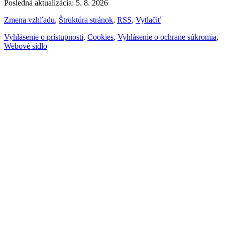
Posledná aktualizácia: 5. 8. 2026
Zmena vzhľadu
,
Štruktúra stránok
,
RSS
,
Vytlačiť
Vyhlásenie o prístupnosti
,
Cookies
,
Vyhlásenie o ochrane súkromia
,
Webové sídlo