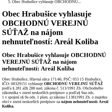
Obec Hrabušice vyhlasuje OBCHODNÚ...
Obec Hrabušice vyhlasuje
OBCHODNÚ VEREJNÚ
SÚŤAŽ na nájom
nehnuteľností: Areál Koliba
Obec Hrabušice vyhlasuje OBCHODNÚ
VEREJNÚ SÚŤAŽ na nájom
nehnuteľností: Areál Koliba
Obec Hrabušice, Hlavná ulica 171/46, PSČ: 053 15 Hrabušice,
IČO: 00329151 vyhlasuje
OBCHODNÚ VEREJNÚ SÚŤAŽ
podľa § 281 až§ 288 nasl. zákona č. 513/1991 Zb. Obchodného
zákonníka v znení neskorších predpisov a podľa§ 9aa ods.
1 v spojení s§ 9a ods. 1 písm. a) zákona č.13811991 Zb. o majetku
obcí v znení neskorších predpisov na
nájom nehnuteľností: Areál
Koliba.