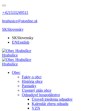
+421533249511
hrabusice@stonline.sk
SK
Slovensky
SK
Slovensky
EN
English
Hrabušice
Hrabušice
Obec
Fakty o obci
História obce
Pamiatky
Územný plán obce
Odpadové hospodárstvo
Úroveň triedenia odpadov
Kalendár zberu odpadu
VZN