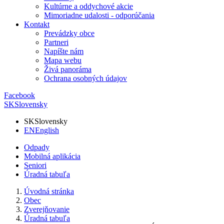
Kultúrne a oddychové akcie
Mimoriadne udalosti - odporúčania
Kontakt
Prevádzky obce
Partneri
Napíšte nám
Mapa webu
Živá panoráma
Ochrana osobných údajov
Facebook
SK
Slovensky
SK
Slovensky
EN
English
Odpady
Mobilná aplikácia
Seniori
Úradná tabuľa
Úvodná stránka
Obec
Zverejňovanie
Úradná tabuľa