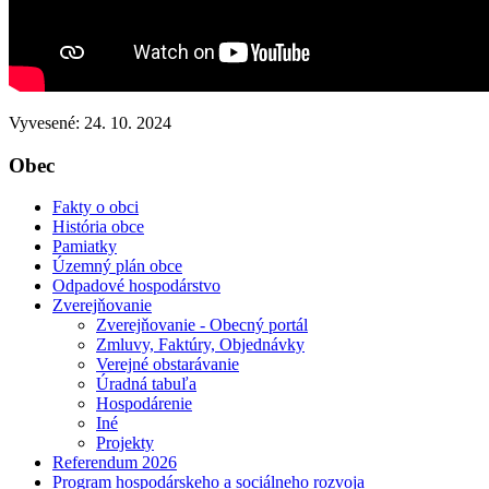
Vyvesené: 24. 10. 2024
Obec
Fakty o obci
História obce
Pamiatky
Územný plán obce
Odpadové hospodárstvo
Zverejňovanie
Zverejňovanie - Obecný portál
Zmluvy, Faktúry, Objednávky
Verejné obstarávanie
Úradná tabuľa
Hospodárenie
Iné
Projekty
Referendum 2026
Program hospodárskeho a sociálneho rozvoja