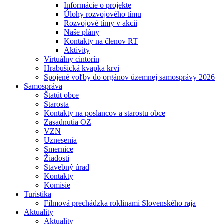
Informácie o projekte
Úlohy rozvojového tímu
Rozvojové tímy v akcii
Naše plány
Kontakty na členov RT
Aktivity
Virtuálny cintorín
Hrabušická kvapka krvi
Spojené voľby do orgánov územnej samosprávy 2026
Samospráva
Štatút obce
Starosta
Kontakty na poslancov a starostu obce
Zasadnutia OZ
VZN
Uznesenia
Smernice
Žiadosti
Stavebný úrad
Kontakty
Komisie
Turistika
Filmová prechádzka roklinami Slovenského raja
Aktuality
Aktuality