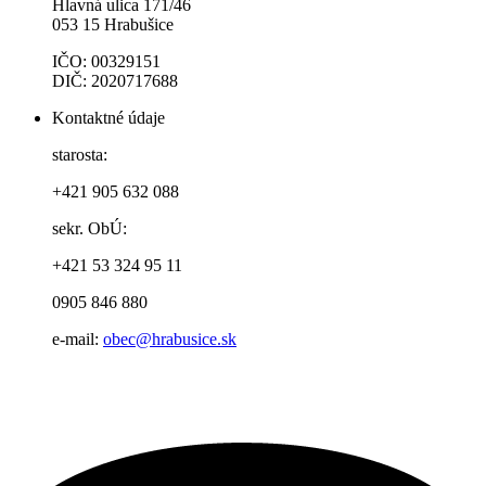
Hlavná ulica 171/46
053 15 Hrabušice
IČO: 00329151
DIČ: 2020717688
Kontaktné údaje
starosta:
+421 905 632 088
sekr. ObÚ:
+421 53 324 95 11
0905 846 880
e-mail:
obec@hrabusice.sk