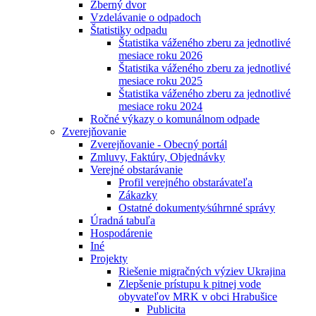
Zberný dvor
Vzdelávanie o odpadoch
Štatistiky odpadu
Štatistika váženého zberu za jednotlivé
mesiace roku 2026
Štatistika váženého zberu za jednotlivé
mesiace roku 2025
Štatistika váženého zberu za jednotlivé
mesiace roku 2024
Ročné výkazy o komunálnom odpade
Zverejňovanie
Zverejňovanie - Obecný portál
Zmluvy, Faktúry, Objednávky
Verejné obstarávanie
Profil verejného obstarávateľa
Zákazky
Ostatné dokumenty⁄súhrnné správy
Úradná tabuľa
Hospodárenie
Iné
Projekty
Riešenie migračných výziev Ukrajina
Zlepšenie prístupu k pitnej vode
obyvateľov MRK v obci Hrabušice
Publicita