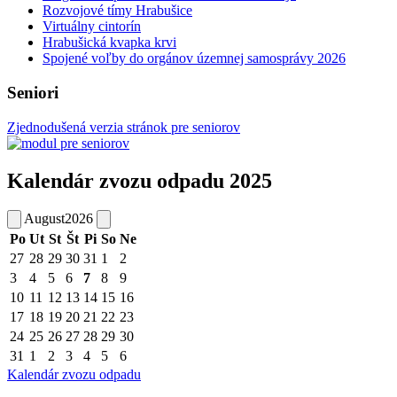
Rozvojové tímy Hrabušice
Virtuálny cintorín
Hrabušická kvapka krvi
Spojené voľby do orgánov územnej samosprávy 2026
Seniori
Zjednodušená verzia stránok pre seniorov
Kalendár zvozu odpadu 2025
August
2026
Po
Ut
St
Št
Pi
So
Ne
27
28
29
30
31
1
2
3
4
5
6
7
8
9
10
11
12
13
14
15
16
17
18
19
20
21
22
23
24
25
26
27
28
29
30
31
1
2
3
4
5
6
Kalendár zvozu odpadu