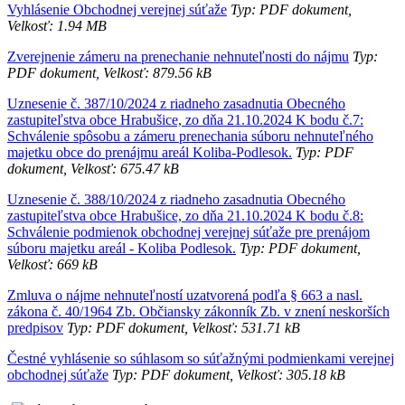
Vyhlásenie Obchodnej verejnej súťaže
Typ: PDF dokument,
Velkosť: 1.94 MB
Zverejnenie zámeru na prenechanie nehnuteľnosti do nájmu
Typ:
PDF dokument, Velkosť: 879.56 kB
Uznesenie č. 387/10/2024 z riadneho zasadnutia Obecného
zastupiteľstva obce Hrabušice, zo dňa 21.10.2024 K bodu č.7:
Schválenie spôsobu a zámeru prenechania súboru nehnuteľného
majetku obce do prenájmu areál Koliba-Podlesok.
Typ: PDF
dokument, Velkosť: 675.47 kB
Uznesenie č. 388/10/2024 z riadneho zasadnutia Obecného
zastupiteľstva obce Hrabušice, zo dňa 21.10.2024 K bodu č.8:
Schválenie podmienok obchodnej verejnej súťaže pre prenájom
súboru majetku areál - Koliba Podlesok.
Typ: PDF dokument,
Velkosť: 669 kB
Zmluva o nájme nehnuteľností uzatvorená podľa § 663 a nasl.
zákona č. 40/1964 Zb. Občiansky zákonník Zb. v znení neskorších
predpisov
Typ: PDF dokument, Velkosť: 531.71 kB
Čestné vyhlásenie so súhlasom so súťažnými podmienkami verejnej
obchodnej súťaže
Typ: PDF dokument, Velkosť: 305.18 kB