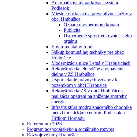
Automatizovaný parkovací systém
Podlesok
Miestne občianske a preventívne služby v
obci Hrabušice
Oznam o výberovom konaní
Publicita
Usmernenie sprostredkovateľského
orgánu
Enviromentálny fond
Nákup komunálnej techniky pre obec
Hrabušice
Modernizácia ulice Letná v Hrabušiciach
Rekonštrukcia telocvične a vybavenie
dielne v ZŠ Hrabušice
Usporiadanie právnych vzťahov k
pozemkom v obci Hrabušice
Rekonštrukcia ZŠ v obci Hrabušice -
realizácia opatrení na zníženie spotreby
energie
Infraštruktúra modro značeného chodníka
medzi turistickým centrom Podlesok a
Hrdlom Hornádu
Referendum 2026
Program hospodárskeho a sociálneho rozvoja
Rozvojové tímy Hrabušice