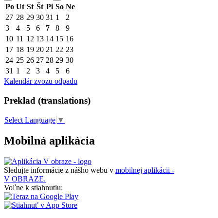
Po
Ut
St
Št
Pi
So
Ne
27
28
29
30
31
1
2
3
4
5
6
7
8
9
10
11
12
13
14
15
16
17
18
19
20
21
22
23
24
25
26
27
28
29
30
31
1
2
3
4
5
6
Kalendár zvozu odpadu
Preklad (translations)
Select Language
▼
Mobilná aplikácia
Sledujte informácie z nášho webu v
mobilnej aplikácii -
V OBRAZE.
Voľne k stiahnutiu: