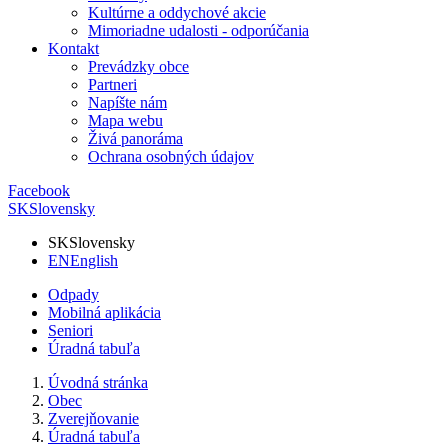
Kultúrne a oddychové akcie
Mimoriadne udalosti - odporúčania
Kontakt
Prevádzky obce
Partneri
Napíšte nám
Mapa webu
Živá panoráma
Ochrana osobných údajov
Facebook
SK
Slovensky
SK
Slovensky
EN
English
Odpady
Mobilná aplikácia
Seniori
Úradná tabuľa
Úvodná stránka
Obec
Zverejňovanie
Úradná tabuľa