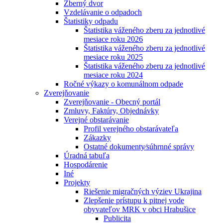
Zberný dvor
Vzdelávanie o odpadoch
Štatistiky odpadu
Štatistika váženého zberu za jednotlivé
mesiace roku 2026
Štatistika váženého zberu za jednotlivé
mesiace roku 2025
Štatistika váženého zberu za jednotlivé
mesiace roku 2024
Ročné výkazy o komunálnom odpade
Zverejňovanie
Zverejňovanie - Obecný portál
Zmluvy, Faktúry, Objednávky
Verejné obstarávanie
Profil verejného obstarávateľa
Zákazky
Ostatné dokumenty⁄súhrnné správy
Úradná tabuľa
Hospodárenie
Iné
Projekty
Riešenie migračných výziev Ukrajina
Zlepšenie prístupu k pitnej vode
obyvateľov MRK v obci Hrabušice
Publicita