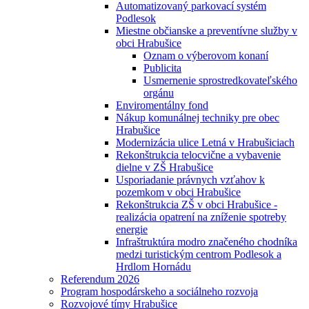
Automatizovaný parkovací systém
Podlesok
Miestne občianske a preventívne služby v
obci Hrabušice
Oznam o výberovom konaní
Publicita
Usmernenie sprostredkovateľského
orgánu
Enviromentálny fond
Nákup komunálnej techniky pre obec
Hrabušice
Modernizácia ulice Letná v Hrabušiciach
Rekonštrukcia telocvične a vybavenie
dielne v ZŠ Hrabušice
Usporiadanie právnych vzťahov k
pozemkom v obci Hrabušice
Rekonštrukcia ZŠ v obci Hrabušice -
realizácia opatrení na zníženie spotreby
energie
Infraštruktúra modro značeného chodníka
medzi turistickým centrom Podlesok a
Hrdlom Hornádu
Referendum 2026
Program hospodárskeho a sociálneho rozvoja
Rozvojové tímy Hrabušice