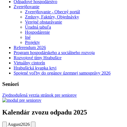
Odpadové hospodárstvo
Zverejňovanie
Zverejňovanie - Obecný portál
Zmluvy, Faktúry, Objednávky
Verejné obstarávanie
Úradná tabuľa
Hospodárenie
Iné
Projekty
Referendum 2026
Program hospodárskeho a sociálneho rozvoja
Rozvojové tímy Hrabušice
Virtuálny cintorín
Hrabušická kvapka krvi
Spojené voľby do orgánov územnej samosprávy 2026
Seniori
Zjednodušená verzia stránok pre seniorov
Kalendár zvozu odpadu 2025
August
2026