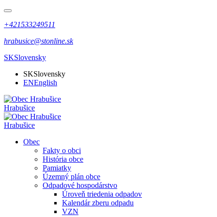
+421533249511
hrabusice@stonline.sk
SK
Slovensky
SK
Slovensky
EN
English
Hrabušice
Hrabušice
Obec
Fakty o obci
História obce
Pamiatky
Územný plán obce
Odpadové hospodárstvo
Úroveň triedenia odpadov
Kalendár zberu odpadu
VZN