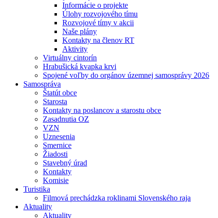
Informácie o projekte
Úlohy rozvojového tímu
Rozvojové tímy v akcii
Naše plány
Kontakty na členov RT
Aktivity
Virtuálny cintorín
Hrabušická kvapka krvi
Spojené voľby do orgánov územnej samosprávy 2026
Samospráva
Štatút obce
Starosta
Kontakty na poslancov a starostu obce
Zasadnutia OZ
VZN
Uznesenia
Smernice
Žiadosti
Stavebný úrad
Kontakty
Komisie
Turistika
Filmová prechádzka roklinami Slovenského raja
Aktuality
Aktuality