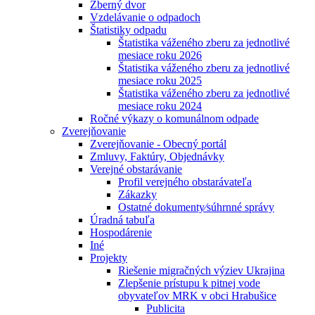
Zberný dvor
Vzdelávanie o odpadoch
Štatistiky odpadu
Štatistika váženého zberu za jednotlivé
mesiace roku 2026
Štatistika váženého zberu za jednotlivé
mesiace roku 2025
Štatistika váženého zberu za jednotlivé
mesiace roku 2024
Ročné výkazy o komunálnom odpade
Zverejňovanie
Zverejňovanie - Obecný portál
Zmluvy, Faktúry, Objednávky
Verejné obstarávanie
Profil verejného obstarávateľa
Zákazky
Ostatné dokumenty⁄súhrnné správy
Úradná tabuľa
Hospodárenie
Iné
Projekty
Riešenie migračných výziev Ukrajina
Zlepšenie prístupu k pitnej vode
obyvateľov MRK v obci Hrabušice
Publicita