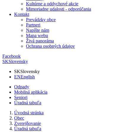
Kultúrne a oddychové akcie
Mimoriadne udalosti - odporúčania
Kontakt
Prevádzky obce
Partneri
Napíšte nám
Mapa webu
Živá panoráma
Ochrana osobných údajov
Facebook
SK
Slovensky
SK
Slovensky
EN
English
Odpady
Mobilná aplikácia
Seniori
Úradná tabuľa
Úvodná stránka
Obec
Zverejňovanie
Úradná tabuľa