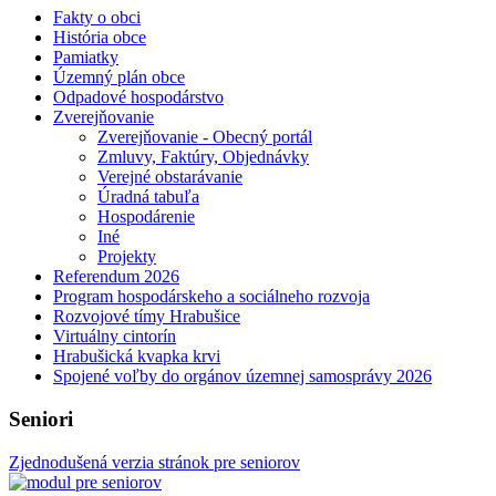
Fakty o obci
História obce
Pamiatky
Územný plán obce
Odpadové hospodárstvo
Zverejňovanie
Zverejňovanie - Obecný portál
Zmluvy, Faktúry, Objednávky
Verejné obstarávanie
Úradná tabuľa
Hospodárenie
Iné
Projekty
Referendum 2026
Program hospodárskeho a sociálneho rozvoja
Rozvojové tímy Hrabušice
Virtuálny cintorín
Hrabušická kvapka krvi
Spojené voľby do orgánov územnej samosprávy 2026
Seniori
Zjednodušená verzia stránok pre seniorov