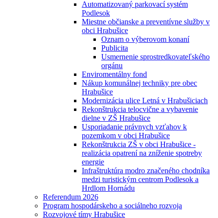
Automatizovaný parkovací systém
Podlesok
Miestne občianske a preventívne služby v
obci Hrabušice
Oznam o výberovom konaní
Publicita
Usmernenie sprostredkovateľského
orgánu
Enviromentálny fond
Nákup komunálnej techniky pre obec
Hrabušice
Modernizácia ulice Letná v Hrabušiciach
Rekonštrukcia telocvične a vybavenie
dielne v ZŠ Hrabušice
Usporiadanie právnych vzťahov k
pozemkom v obci Hrabušice
Rekonštrukcia ZŠ v obci Hrabušice -
realizácia opatrení na zníženie spotreby
energie
Infraštruktúra modro značeného chodníka
medzi turistickým centrom Podlesok a
Hrdlom Hornádu
Referendum 2026
Program hospodárskeho a sociálneho rozvoja
Rozvojové tímy Hrabušice