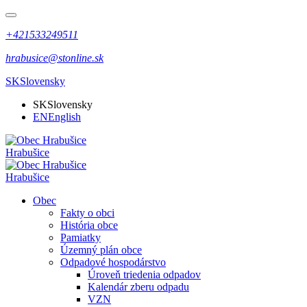
+421533249511
hrabusice@stonline.sk
SK
Slovensky
SK
Slovensky
EN
English
Hrabušice
Hrabušice
Obec
Fakty o obci
História obce
Pamiatky
Územný plán obce
Odpadové hospodárstvo
Úroveň triedenia odpadov
Kalendár zberu odpadu
VZN