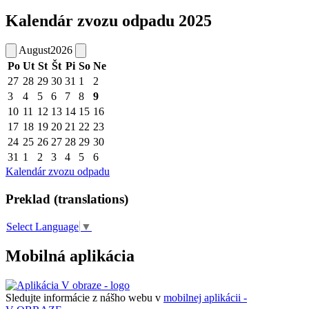
Kalendár zvozu odpadu 2025
August
2026
Po
Ut
St
Št
Pi
So
Ne
27
28
29
30
31
1
2
3
4
5
6
7
8
9
10
11
12
13
14
15
16
17
18
19
20
21
22
23
24
25
26
27
28
29
30
31
1
2
3
4
5
6
Kalendár zvozu odpadu
Preklad (translations)
Select Language
▼
Mobilná aplikácia
Sledujte informácie z nášho webu v
mobilnej aplikácii -