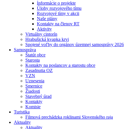
Informácie o projekte
Úlohy rozvojového tímu
Rozvojové tímy v akcii
Naše plány
Kontakty na členov RT
Aktivity
Virtuálny cintorín
Hrabušická kvapka krvi
Spojené voľby do orgánov územnej samosprávy 2026
Samospráva
Štatút obce
Starosta
Kontakty na poslancov a starostu obce
Zasadnutia OZ
VZN
Uznesenia
Smernice
Žiadosti
Stavebný úrad
Kontakty
Komisie
Turistika
Filmová prechádzka roklinami Slovenského raja
Aktuality
Aktuality