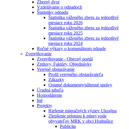
Zberný dvor
Vzdelávanie o odpadoch
Štatistiky odpadu
Štatistika váženého zberu za jednotlivé
mesiace roku 2026
Štatistika váženého zberu za jednotlivé
mesiace roku 2025
Štatistika váženého zberu za jednotlivé
mesiace roku 2024
Ročné výkazy o komunálnom odpade
Zverejňovanie
Zverejňovanie - Obecný portál
Zmluvy, Faktúry, Objednávky
Verejné obstarávanie
Profil verejného obstarávateľa
Zákazky
Ostatné dokumenty⁄súhrnné správy
Úradná tabuľa
Hospodárenie
Iné
Projekty
Riešenie migračných výziev Ukrajina
Zlepšenie prístupu k pitnej vode
obyvateľov MRK v obci Hrabušice
Publicita