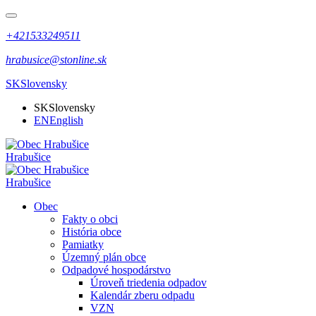
+421533249511
hrabusice@stonline.sk
SK
Slovensky
SK
Slovensky
EN
English
Hrabušice
Hrabušice
Obec
Fakty o obci
História obce
Pamiatky
Územný plán obce
Odpadové hospodárstvo
Úroveň triedenia odpadov
Kalendár zberu odpadu
VZN