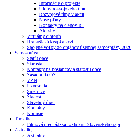
Informácie o projekte
Úlohy rozvojového tímu
Rozvojové tímy v akcii
Naše plány
Kontakty na členov RT
Aktivity
Virtuálny cintorín
Hrabušická kvapka krvi
Spojené voľby do orgánov územnej samosprávy 2026
Samospráva
Štatút obce
Starosta
Kontakty na poslancov a starostu obce
Zasadnutia OZ
VZN
Uznesenia
Smernice
Žiadosti
Stavebný úrad
Kontakty
Komisie
Turistika
Filmová prechádzka roklinami Slovenského raja
Aktuality
Aktuality