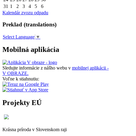
31
1
2
3
4
5
6
Kalendár zvozu odpadu
Preklad (translations)
Select Language
▼
Mobilná aplikácia
Sledujte informácie z nášho webu v
mobilnej aplikácii -
V OBRAZE.
Voľne k stiahnutiu:
Projekty EÚ
Krásna príroda v Slovenskom raji