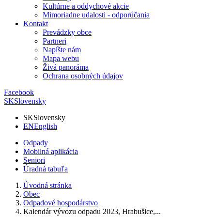
Kultúrne a oddychové akcie
Mimoriadne udalosti - odporúčania
Kontakt
Prevádzky obce
Partneri
Napíšte nám
Mapa webu
Živá panoráma
Ochrana osobných údajov
Facebook
SK
Slovensky
SK
Slovensky
EN
English
Odpady
Mobilná aplikácia
Seniori
Úradná tabuľa
Úvodná stránka
Obec
Odpadové hospodárstvo
Kalendár vývozu odpadu 2023, Hrabušice,...