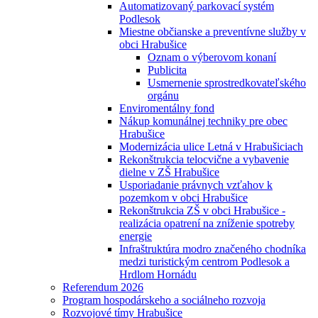
Automatizovaný parkovací systém
Podlesok
Miestne občianske a preventívne služby v
obci Hrabušice
Oznam o výberovom konaní
Publicita
Usmernenie sprostredkovateľského
orgánu
Enviromentálny fond
Nákup komunálnej techniky pre obec
Hrabušice
Modernizácia ulice Letná v Hrabušiciach
Rekonštrukcia telocvične a vybavenie
dielne v ZŠ Hrabušice
Usporiadanie právnych vzťahov k
pozemkom v obci Hrabušice
Rekonštrukcia ZŠ v obci Hrabušice -
realizácia opatrení na zníženie spotreby
energie
Infraštruktúra modro značeného chodníka
medzi turistickým centrom Podlesok a
Hrdlom Hornádu
Referendum 2026
Program hospodárskeho a sociálneho rozvoja
Rozvojové tímy Hrabušice