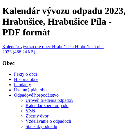
Kalendár vývozu odpadu 2023,
Hrabušice, Hrabušice Píla -
PDF formát
Kalendár vývozu pre obec Hrabušice a Hrabušická píla
2023 (466.24 kB)
Obec
Fakty o obci
História obce
Pamiatky
Územný plán obce
Odpadové hospodárstvo
Úroveň triedenia odpadov
Kalendár zberu odpadu
VZN
Zberný dvor
Vzdelávanie o odpadoch
Štatistiky odpadu