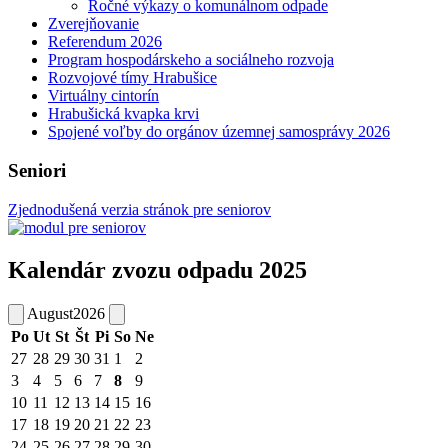
Ročné výkazy o komunálnom odpade
Zverejňovanie
Referendum 2026
Program hospodárskeho a sociálneho rozvoja
Rozvojové tímy Hrabušice
Virtuálny cintorín
Hrabušická kvapka krvi
Spojené voľby do orgánov územnej samosprávy 2026
Seniori
Zjednodušená verzia stránok pre seniorov
Kalendár zvozu odpadu 2025
August
2026
Po
Ut
St
Št
Pi
So
Ne
27
28
29
30
31
1
2
3
4
5
6
7
8
9
10
11
12
13
14
15
16
17
18
19
20
21
22
23
24
25
26
27
28
29
30