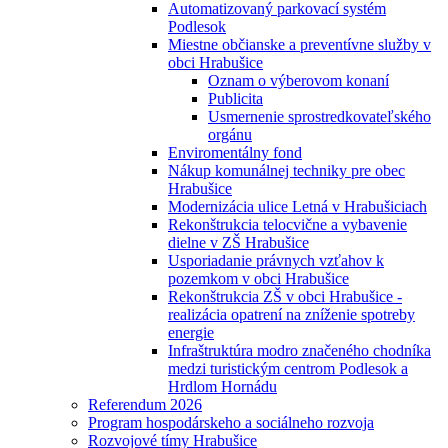
Automatizovaný parkovací systém
Podlesok
Miestne občianske a preventívne služby v
obci Hrabušice
Oznam o výberovom konaní
Publicita
Usmernenie sprostredkovateľského
orgánu
Enviromentálny fond
Nákup komunálnej techniky pre obec
Hrabušice
Modernizácia ulice Letná v Hrabušiciach
Rekonštrukcia telocvične a vybavenie
dielne v ZŠ Hrabušice
Usporiadanie právnych vzťahov k
pozemkom v obci Hrabušice
Rekonštrukcia ZŠ v obci Hrabušice -
realizácia opatrení na zníženie spotreby
energie
Infraštruktúra modro značeného chodníka
medzi turistickým centrom Podlesok a
Hrdlom Hornádu
Referendum 2026
Program hospodárskeho a sociálneho rozvoja
Rozvojové tímy Hrabušice