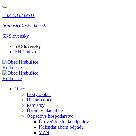
+421533249511
hrabusice@stonline.sk
SK
Slovensky
SK
Slovensky
EN
English
Hrabušice
Hrabušice
Obec
Fakty o obci
História obce
Pamiatky
Územný plán obce
Odpadové hospodárstvo
Úroveň triedenia odpadov
Kalendár zberu odpadu
VZN