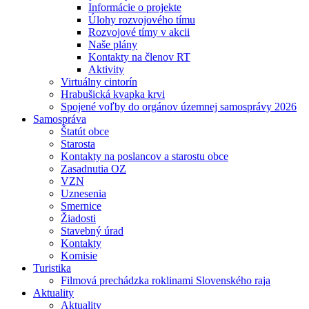
Informácie o projekte
Úlohy rozvojového tímu
Rozvojové tímy v akcii
Naše plány
Kontakty na členov RT
Aktivity
Virtuálny cintorín
Hrabušická kvapka krvi
Spojené voľby do orgánov územnej samosprávy 2026
Samospráva
Štatút obce
Starosta
Kontakty na poslancov a starostu obce
Zasadnutia OZ
VZN
Uznesenia
Smernice
Žiadosti
Stavebný úrad
Kontakty
Komisie
Turistika
Filmová prechádzka roklinami Slovenského raja
Aktuality
Aktuality