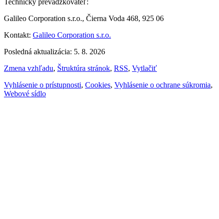
Technický prevádzkovateľ:
Galileo Corporation s.r.o., Čierna Voda 468, 925 06
Kontakt:
Galileo Corporation s.r.o.
Posledná aktualizácia: 5. 8. 2026
Zmena vzhľadu
,
Štruktúra stránok
,
RSS
,
Vytlačiť
Vyhlásenie o prístupnosti
,
Cookies
,
Vyhlásenie o ochrane súkromia
,
Webové sídlo