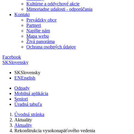
Kultúrne a oddychové akcie
Mimoriadne udalosti - odporúčania
Kontakt
Prevádzky obce
Partneri
Napíšte nám
Mapa webu
Živá panoráma
Ochrana osobných údajov
Facebook
SK
Slovensky
SK
Slovensky
EN
English
Odpady
Mobilná aplikácia
Seniori
Úradná tabuľa
Úvodná stránka
Aktuality
Aktuality
Rekonštrukcia vysokonapäťového vedenia