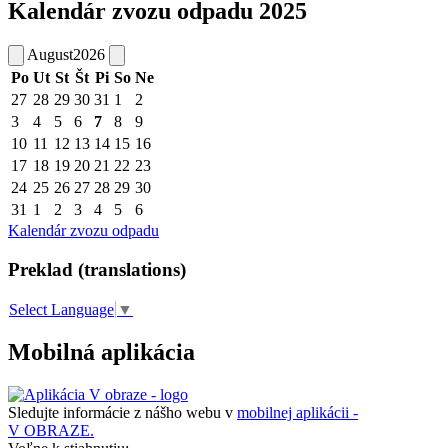
Kalendár zvozu odpadu 2025
August
2026
Po
Ut
St
Št
Pi
So
Ne
27
28
29
30
31
1
2
3
4
5
6
7
8
9
10
11
12
13
14
15
16
17
18
19
20
21
22
23
24
25
26
27
28
29
30
31
1
2
3
4
5
6
Kalendár zvozu odpadu
Preklad (translations)
Select Language
▼
Mobilná aplikácia
Sledujte informácie z nášho webu v
mobilnej aplikácii -
V OBRAZE.