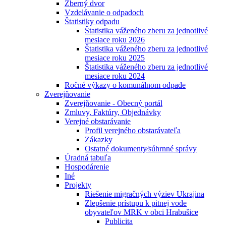
Zberný dvor
Vzdelávanie o odpadoch
Štatistiky odpadu
Štatistika váženého zberu za jednotlivé
mesiace roku 2026
Štatistika váženého zberu za jednotlivé
mesiace roku 2025
Štatistika váženého zberu za jednotlivé
mesiace roku 2024
Ročné výkazy o komunálnom odpade
Zverejňovanie
Zverejňovanie - Obecný portál
Zmluvy, Faktúry, Objednávky
Verejné obstarávanie
Profil verejného obstarávateľa
Zákazky
Ostatné dokumenty⁄súhrnné správy
Úradná tabuľa
Hospodárenie
Iné
Projekty
Riešenie migračných výziev Ukrajina
Zlepšenie prístupu k pitnej vode
obyvateľov MRK v obci Hrabušice
Publicita