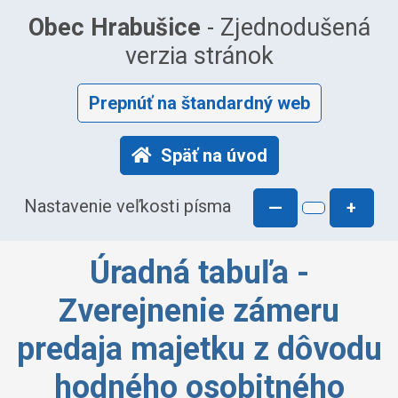
Obec Hrabušice
- Zjednodušená
verzia stránok
Prepnúť na štandardný web
Späť na úvod
Nastavenie veľkosti písma
—
+
Úradná tabuľa -
Zverejnenie zámeru
predaja majetku z dôvodu
hodného osobitného