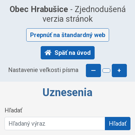
Obec Hrabušice
- Zjednodušená
verzia stránok
Prepnúť na štandardný web
Späť na úvod
Nastavenie veľkosti písma
—
+
Uznesenia
Hľadať
Hľadať