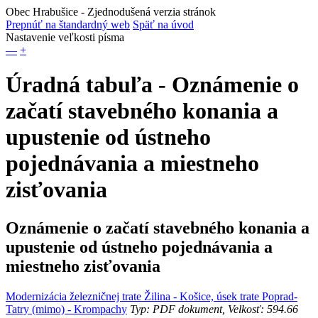
Obec Hrabušice
- Zjednodušená verzia stránok
Prepnúť na štandardný web
Späť na úvod
Nastavenie veľkosti písma
—
+
Úradná tabuľa - Oznámenie o
začatí stavebného konania a
upustenie od ústneho
pojednávania a miestneho
zisťovania
Oznámenie o začatí stavebného konania a
upustenie od ústneho pojednávania a
miestneho zisťovania
Modernizácia železničnej trate Žilina - Košice, úsek trate Poprad-
Tatry (mimo) - Krompachy
Typ: PDF dokument, Velkosť: 594.66