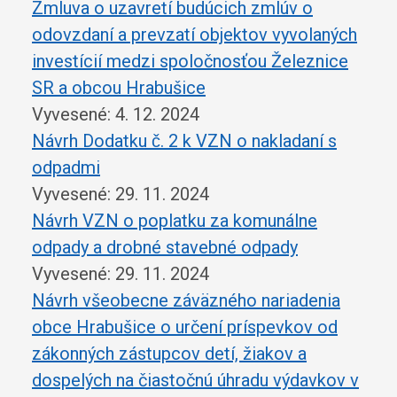
Zmluva o uzavretí budúcich zmlúv o
odovzdaní a prevzatí objektov vyvolaných
investícií medzi spoločnosťou Železnice
SR a obcou Hrabušice
Vyvesené: 4. 12. 2024
Návrh Dodatku č. 2 k VZN o nakladaní s
odpadmi
Vyvesené: 29. 11. 2024
Návrh VZN o poplatku za komunálne
odpady a drobné stavebné odpady
Vyvesené: 29. 11. 2024
Návrh všeobecne záväzného nariadenia
obce Hrabušice o určení príspevkov od
zákonných zástupcov detí, žiakov a
dospelých na čiastočnú úhradu výdavkov v