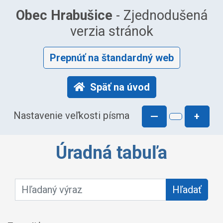
Obec Hrabušice
- Zjednodušená
verzia stránok
Prepnúť na štandardný web
Späť na úvod
Nastavenie veľkosti písma
—
+
Úradná tabuľa
Hľadaný výraz:
Hľadať