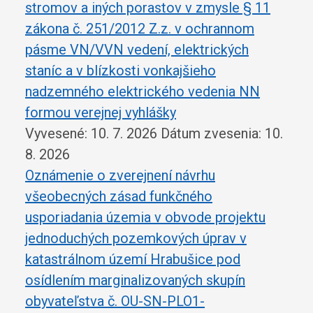
stromov a iných porastov v zmysle § 11
zákona č. 251/2012 Z.z. v ochrannom
pásme VN/VVN vedení, elektrických
staníc a v blízkosti vonkajšieho
nadzemného elektrického vedenia NN
formou verejnej vyhlášky
Vyvesené: 10. 7. 2026
Dátum zvesenia: 10.
8. 2026
Oznámenie o zverejnení návrhu
všeobecných zásad funkčného
usporiadania územia v obvode projektu
jednoduchých pozemkových úprav v
katastrálnom území Hrabušice pod
osídlením marginalizovaných skupín
obyvateľstva č. OU-SN-PLO1-