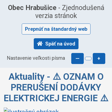
Obec Hrabušice
- Zjednodušená
verzia stránok
Prepnúť na štandardný web
Späť na úvod
Nastavenie veľkosti písma
—
+
Aktuality - ⚠️ OZNAM O
PRERUŠENÍ DODÁVKY
ELEKTRICKEJ ENERGIE ⚠️