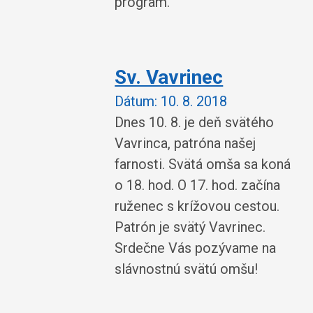
program.
Sv. Vavrinec
Dátum:
10. 8. 2018
Dnes 10. 8. je deň svätého
Vavrinca, patróna našej
farnosti. Svätá omša sa koná
o 18. hod. O 17. hod. začína
ruženec s krížovou cestou.
Patrón je svätý Vavrinec.
Srdečne Vás pozývame na
slávnostnú svätú omšu!