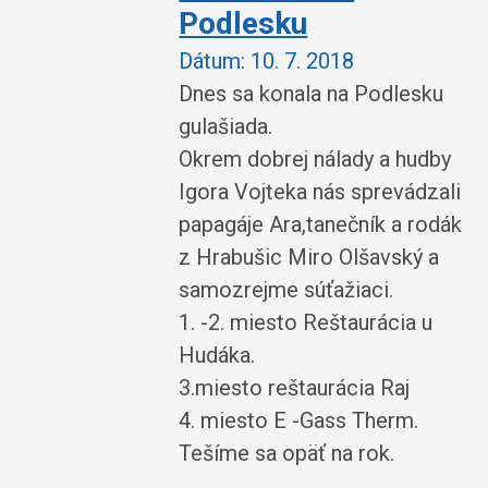
Podlesku
Dátum:
10. 7. 2018
Dnes sa konala na Podlesku
gulašiada.
Okrem dobrej nálady a hudby
Igora Vojteka nás sprevádzali
papagáje Ara,tanečník a rodák
z Hrabušic Miro Olšavský a
samozrejme súťažiaci.
1. -2. miesto Reštaurácia u
Hudáka.
3.miesto reštaurácia Raj
4. miesto E -Gass Therm.
Tešíme sa opäť na rok.