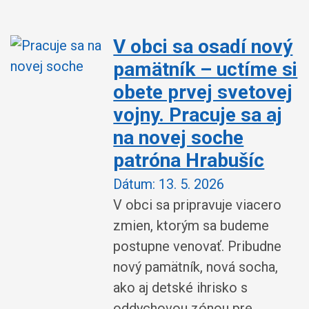
V obci sa osadí nový
pamätník – uctíme si
obete prvej svetovej
vojny. Pracuje sa aj
na novej soche
patróna Hrabušíc
Dátum:
13. 5. 2026
V obci sa pripravuje viacero
zmien, ktorým sa budeme
postupne venovať. Pribudne
nový pamätník, nová socha,
ako aj detské ihrisko s
oddychovou zónou pre