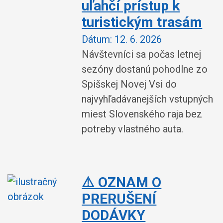
uľahčí prístup k
turistickým trasám
Dátum:
12. 6. 2026
Návštevníci sa počas letnej
sezóny dostanú pohodlne zo
Spišskej Novej Vsi do
najvyhľadávanejších vstupných
miest Slovenského raja bez
potreby vlastného auta.
⚠️ OZNAM O
PRERUŠENÍ
DODÁVKY