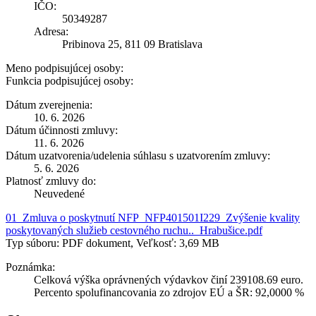
IČO:
50349287
Adresa:
Pribinova 25, 811 09 Bratislava
Meno podpisujúcej osoby:
Funkcia podpisujúcej osoby:
Dátum zverejnenia:
10. 6. 2026
Dátum účinnosti zmluvy:
11. 6. 2026
Dátum uzatvorenia/udelenia súhlasu s uzatvorením zmluvy:
5. 6. 2026
Platnosť zmluvy do:
Neuvedené
01_Zmluva o poskytnutí NFP_NFP401501I229_Zvýšenie kvality
poskytovaných služieb cestovného ruchu.._Hrabušice.pdf
Typ súboru: PDF dokument, Veľkosť: 3,69 MB
Poznámka:
Celková výška oprávnených výdavkov činí 239108.69 euro.
Percento spolufinancovania zo zdrojov EÚ a ŠR: 92,0000 %