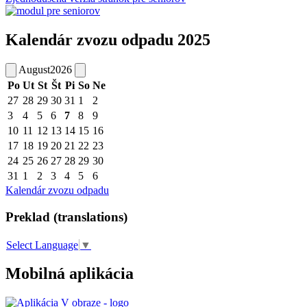
Kalendár zvozu odpadu 2025
August
2026
Po
Ut
St
Št
Pi
So
Ne
27
28
29
30
31
1
2
3
4
5
6
7
8
9
10
11
12
13
14
15
16
17
18
19
20
21
22
23
24
25
26
27
28
29
30
31
1
2
3
4
5
6
Kalendár zvozu odpadu
Preklad (translations)
Select Language
▼
Mobilná aplikácia