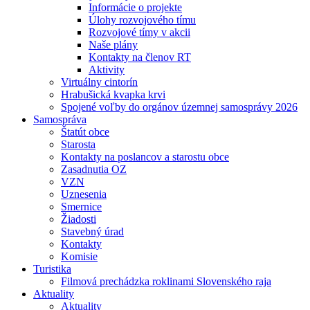
Informácie o projekte
Úlohy rozvojového tímu
Rozvojové tímy v akcii
Naše plány
Kontakty na členov RT
Aktivity
Virtuálny cintorín
Hrabušická kvapka krvi
Spojené voľby do orgánov územnej samosprávy 2026
Samospráva
Štatút obce
Starosta
Kontakty na poslancov a starostu obce
Zasadnutia OZ
VZN
Uznesenia
Smernice
Žiadosti
Stavebný úrad
Kontakty
Komisie
Turistika
Filmová prechádzka roklinami Slovenského raja
Aktuality
Aktuality