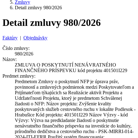
Zmluvy
Detail zmluvy 980/2026
Detail zmluvy 980/2026
Faktúry
|
Objednávky
Číslo zmluvy:
980/2026
Názov:
ZMLUVA O POSKYTNUTÍ NENÁVRATNÉHO
FINANČNÉHO PRÍSPEVKU kód projektu 401501I229
Predmet zmluvy:
Predmetom Zmluvy o poskytnutí NFP je úprava práv,
povinností a zmluvných podmienok medzi Poskytovateľom a
Prijímateľom týkajúcich sa Realizácie aktivít Projektu a
Udržateľnosti Projektu, ktorý je predmetom Schválenej
žiadosti o NFP: Názov projektu: Zvýšenie kvality
poskytovaných služieb cestovného ruchu v lokalite Podlesok -
Hrabušice Kód projektu: 401501I229 Názov Výzvy - kód
Výzvy: Výzva na predkladanie žiadostí o poskytnutie
nenávratného finančného príspevku na investície do kultúry,
prírodného dedičstva a cestovného ruchu - PSK-MIRRI-014-
2024-ITI-EFRR Použitý systém financovania: