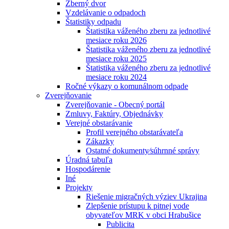
Zberný dvor
Vzdelávanie o odpadoch
Štatistiky odpadu
Štatistika váženého zberu za jednotlivé
mesiace roku 2026
Štatistika váženého zberu za jednotlivé
mesiace roku 2025
Štatistika váženého zberu za jednotlivé
mesiace roku 2024
Ročné výkazy o komunálnom odpade
Zverejňovanie
Zverejňovanie - Obecný portál
Zmluvy, Faktúry, Objednávky
Verejné obstarávanie
Profil verejného obstarávateľa
Zákazky
Ostatné dokumenty⁄súhrnné správy
Úradná tabuľa
Hospodárenie
Iné
Projekty
Riešenie migračných výziev Ukrajina
Zlepšenie prístupu k pitnej vode
obyvateľov MRK v obci Hrabušice
Publicita