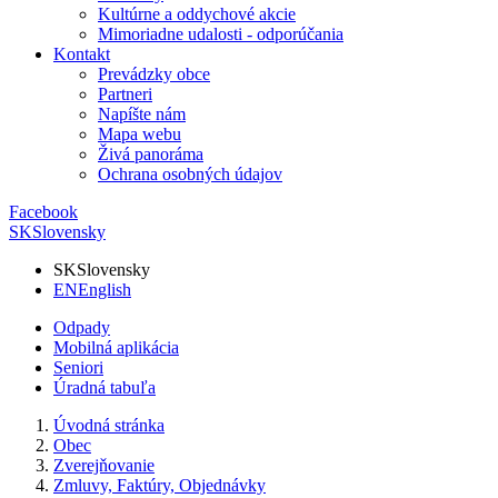
Kultúrne a oddychové akcie
Mimoriadne udalosti - odporúčania
Kontakt
Prevádzky obce
Partneri
Napíšte nám
Mapa webu
Živá panoráma
Ochrana osobných údajov
Facebook
SK
Slovensky
SK
Slovensky
EN
English
Odpady
Mobilná aplikácia
Seniori
Úradná tabuľa
Úvodná stránka
Obec
Zverejňovanie
Zmluvy, Faktúry, Objednávky