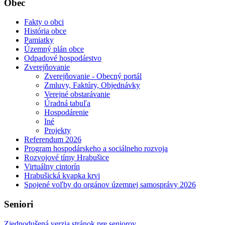
Obec
Fakty o obci
História obce
Pamiatky
Územný plán obce
Odpadové hospodárstvo
Zverejňovanie
Zverejňovanie - Obecný portál
Zmluvy, Faktúry, Objednávky
Verejné obstarávanie
Úradná tabuľa
Hospodárenie
Iné
Projekty
Referendum 2026
Program hospodárskeho a sociálneho rozvoja
Rozvojové tímy Hrabušice
Virtuálny cintorín
Hrabušická kvapka krvi
Spojené voľby do orgánov územnej samosprávy 2026
Seniori
Zjednodušená verzia stránok pre seniorov