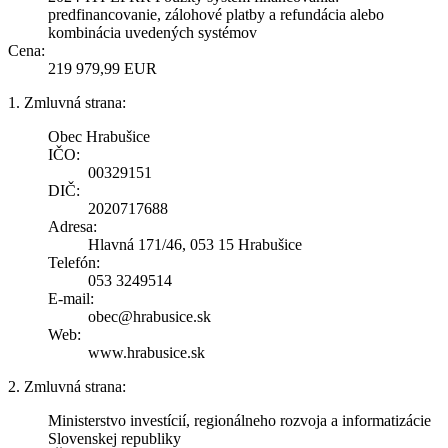
predfinancovanie, zálohové platby a refundácia alebo
kombinácia uvedených systémov
Cena:
219 979,99 EUR
1. Zmluvná strana:
Obec Hrabušice
IČO:
00329151
DIČ:
2020717688
Adresa:
Hlavná 171/46, 053 15 Hrabušice
Telefón:
053 3249514
E-mail:
obec@hrabusice.sk
Web:
www.hrabusice.sk
2. Zmluvná strana:
Ministerstvo investícií, regionálneho rozvoja a informatizácie
Slovenskej republiky