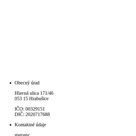
Obecný úrad
Hlavná ulica 171/46
053 15 Hrabušice
IČO: 00329151
DIČ: 2020717688
Kontaktné údaje
starosta: