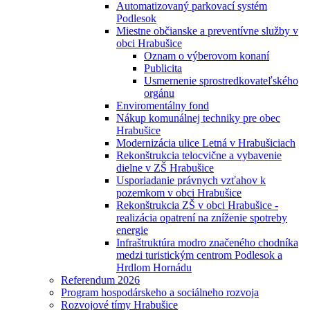
Automatizovaný parkovací systém
Podlesok
Miestne občianske a preventívne služby v
obci Hrabušice
Oznam o výberovom konaní
Publicita
Usmernenie sprostredkovateľského
orgánu
Enviromentálny fond
Nákup komunálnej techniky pre obec
Hrabušice
Modernizácia ulice Letná v Hrabušiciach
Rekonštrukcia telocvične a vybavenie
dielne v ZŠ Hrabušice
Usporiadanie právnych vzťahov k
pozemkom v obci Hrabušice
Rekonštrukcia ZŠ v obci Hrabušice -
realizácia opatrení na zníženie spotreby
energie
Infraštruktúra modro značeného chodníka
medzi turistickým centrom Podlesok a
Hrdlom Hornádu
Referendum 2026
Program hospodárskeho a sociálneho rozvoja
Rozvojové tímy Hrabušice