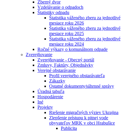
Zberný dvor
Vzdelávanie o odpadoch
Štatistiky odpadu
Štatistika váženého zberu za jednotlivé
mesiace roku 2026
Štatistika váženého zberu za jednotlivé
mesiace roku 2025
Štatistika váženého zberu za jednotlivé
mesiace roku 2024
Ročné výkazy o komunálnom odpade
Zverejňovanie
Zverejňovanie - Obecný portál
Zmluvy, Faktúry, Objednávky
Verejné obstarávanie
Profil verejného obstarávateľa
Zákazky
Ostatné dokumenty⁄súhrnné správy
Úradná tabuľa
Hospodárenie
Iné
Projekty
Riešenie migračných výziev Ukrajina
Zlepšenie prístupu k pitnej vode
obyvateľov MRK v obci Hrabušice
Publicita