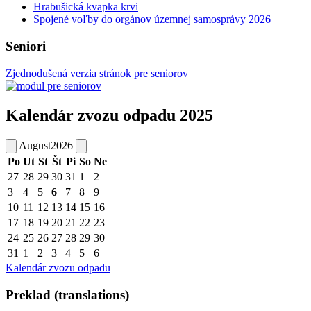
Hrabušická kvapka krvi
Spojené voľby do orgánov územnej samosprávy 2026
Seniori
Zjednodušená verzia stránok pre seniorov
Kalendár zvozu odpadu 2025
August
2026
Po
Ut
St
Št
Pi
So
Ne
27
28
29
30
31
1
2
3
4
5
6
7
8
9
10
11
12
13
14
15
16
17
18
19
20
21
22
23
24
25
26
27
28
29
30
31
1
2
3
4
5
6
Kalendár zvozu odpadu
Preklad (translations)