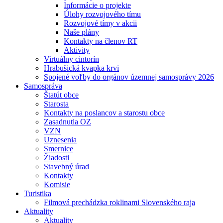
Informácie o projekte
Úlohy rozvojového tímu
Rozvojové tímy v akcii
Naše plány
Kontakty na členov RT
Aktivity
Virtuálny cintorín
Hrabušická kvapka krvi
Spojené voľby do orgánov územnej samosprávy 2026
Samospráva
Štatút obce
Starosta
Kontakty na poslancov a starostu obce
Zasadnutia OZ
VZN
Uznesenia
Smernice
Žiadosti
Stavebný úrad
Kontakty
Komisie
Turistika
Filmová prechádzka roklinami Slovenského raja
Aktuality
Aktuality