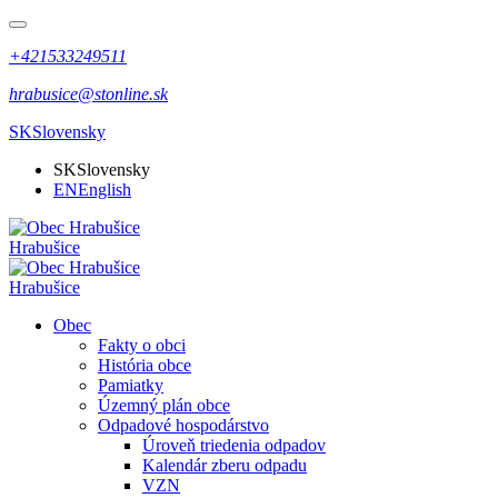
+421533249511
hrabusice@stonline.sk
SK
Slovensky
SK
Slovensky
EN
English
Hrabušice
Hrabušice
Obec
Fakty o obci
História obce
Pamiatky
Územný plán obce
Odpadové hospodárstvo
Úroveň triedenia odpadov
Kalendár zberu odpadu
VZN