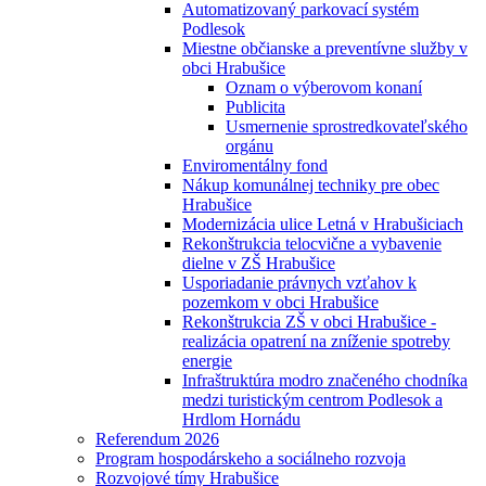
Automatizovaný parkovací systém
Podlesok
Miestne občianske a preventívne služby v
obci Hrabušice
Oznam o výberovom konaní
Publicita
Usmernenie sprostredkovateľského
orgánu
Enviromentálny fond
Nákup komunálnej techniky pre obec
Hrabušice
Modernizácia ulice Letná v Hrabušiciach
Rekonštrukcia telocvične a vybavenie
dielne v ZŠ Hrabušice
Usporiadanie právnych vzťahov k
pozemkom v obci Hrabušice
Rekonštrukcia ZŠ v obci Hrabušice -
realizácia opatrení na zníženie spotreby
energie
Infraštruktúra modro značeného chodníka
medzi turistickým centrom Podlesok a
Hrdlom Hornádu
Referendum 2026
Program hospodárskeho a sociálneho rozvoja
Rozvojové tímy Hrabušice