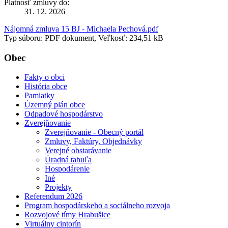
Platnosť zmluvy do:
31. 12. 2026
Nájomná zmluva 15 BJ - Michaela Pechová.pdf
Typ súboru: PDF dokument, Veľkosť: 234,51 kB
Obec
Fakty o obci
História obce
Pamiatky
Územný plán obce
Odpadové hospodárstvo
Zverejňovanie
Zverejňovanie - Obecný portál
Zmluvy, Faktúry, Objednávky
Verejné obstarávanie
Úradná tabuľa
Hospodárenie
Iné
Projekty
Referendum 2026
Program hospodárskeho a sociálneho rozvoja
Rozvojové tímy Hrabušice
Virtuálny cintorín