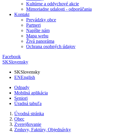
Kultúrne a oddychové akcie
Mimoriadne udalosti - odporúčania
Kontakt
Prevádzky obce
Partneri
Napíšte nám
Mapa webu
Živá panoráma
Ochrana osobných údajov
Facebook
SK
Slovensky
SK
Slovensky
EN
English
Odpady
Mobilná aplikácia
Seniori
Úradná tabuľa
Úvodná stránka
Obec
Zverejňovanie
Zmluvy, Faktúry, Objednávky