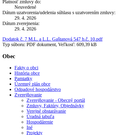
Platnosť zmluvy do:
Neuvedené
Dátum uzatvorenia/udelenia súhlasu s uzatvorením zmluvy:
29. 4. 2026
Dátum zverejnenia:
29. 4. 2026
Dodatok č. 7 M.L. a L.L. Gaštanová 547 b.č. 10.pdf
Typ súboru: PDF dokument, Veľkosť: 609,39 kB
Obec
Fakty o obci
História obce
Pamiatky
Územný plán obce
Odpadové hospodárstvo
Zverejňovanie
Zverejňovanie - Obecný portál
Zmluvy, Faktúry, Objednávky
Verejné obstarávanie
Úradná tabuľa
Hospodárenie
Iné
Projekty