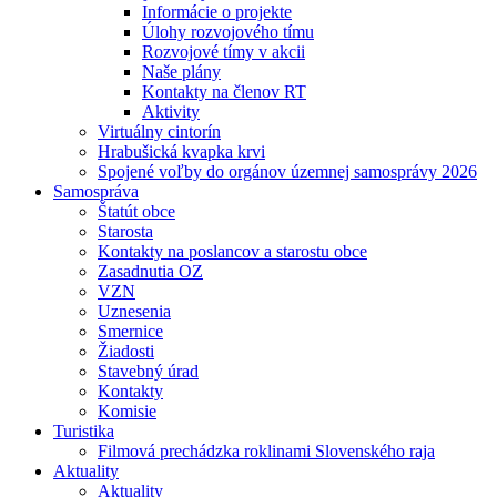
Informácie o projekte
Úlohy rozvojového tímu
Rozvojové tímy v akcii
Naše plány
Kontakty na členov RT
Aktivity
Virtuálny cintorín
Hrabušická kvapka krvi
Spojené voľby do orgánov územnej samosprávy 2026
Samospráva
Štatút obce
Starosta
Kontakty na poslancov a starostu obce
Zasadnutia OZ
VZN
Uznesenia
Smernice
Žiadosti
Stavebný úrad
Kontakty
Komisie
Turistika
Filmová prechádzka roklinami Slovenského raja
Aktuality
Aktuality