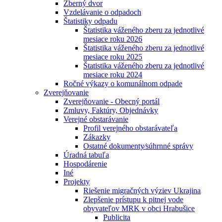
Zberný dvor
Vzdelávanie o odpadoch
Štatistiky odpadu
Štatistika váženého zberu za jednotlivé
mesiace roku 2026
Štatistika váženého zberu za jednotlivé
mesiace roku 2025
Štatistika váženého zberu za jednotlivé
mesiace roku 2024
Ročné výkazy o komunálnom odpade
Zverejňovanie
Zverejňovanie - Obecný portál
Zmluvy, Faktúry, Objednávky
Verejné obstarávanie
Profil verejného obstarávateľa
Zákazky
Ostatné dokumenty⁄súhrnné správy
Úradná tabuľa
Hospodárenie
Iné
Projekty
Riešenie migračných výziev Ukrajina
Zlepšenie prístupu k pitnej vode
obyvateľov MRK v obci Hrabušice
Publicita