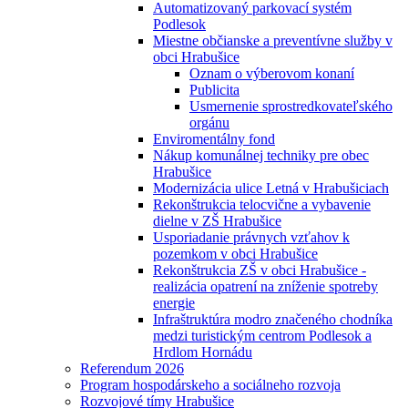
Automatizovaný parkovací systém
Podlesok
Miestne občianske a preventívne služby v
obci Hrabušice
Oznam o výberovom konaní
Publicita
Usmernenie sprostredkovateľského
orgánu
Enviromentálny fond
Nákup komunálnej techniky pre obec
Hrabušice
Modernizácia ulice Letná v Hrabušiciach
Rekonštrukcia telocvične a vybavenie
dielne v ZŠ Hrabušice
Usporiadanie právnych vzťahov k
pozemkom v obci Hrabušice
Rekonštrukcia ZŠ v obci Hrabušice -
realizácia opatrení na zníženie spotreby
energie
Infraštruktúra modro značeného chodníka
medzi turistickým centrom Podlesok a
Hrdlom Hornádu
Referendum 2026
Program hospodárskeho a sociálneho rozvoja
Rozvojové tímy Hrabušice