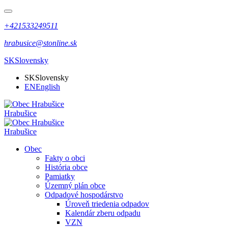
+421533249511
hrabusice@stonline.sk
SK
Slovensky
SK
Slovensky
EN
English
Hrabušice
Hrabušice
Obec
Fakty o obci
História obce
Pamiatky
Územný plán obce
Odpadové hospodárstvo
Úroveň triedenia odpadov
Kalendár zberu odpadu
VZN