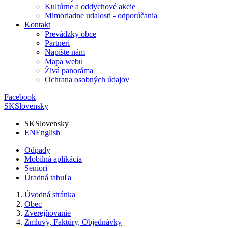
Kultúrne a oddychové akcie
Mimoriadne udalosti - odporúčania
Kontakt
Prevádzky obce
Partneri
Napíšte nám
Mapa webu
Živá panoráma
Ochrana osobných údajov
Facebook
SK
Slovensky
SK
Slovensky
EN
English
Odpady
Mobilná aplikácia
Seniori
Úradná tabuľa
Úvodná stránka
Obec
Zverejňovanie
Zmluvy, Faktúry, Objednávky