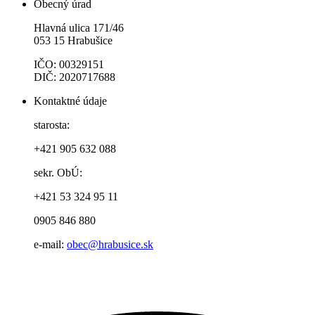
Obecný úrad
Hlavná ulica 171/46
053 15 Hrabušice
IČO: 00329151
DIČ: 2020717688
Kontaktné údaje
starosta:
+421 905 632 088
sekr. ObÚ:
+421 53 324 95 11
0905 846 880
e-mail:
obec@hrabusice.sk