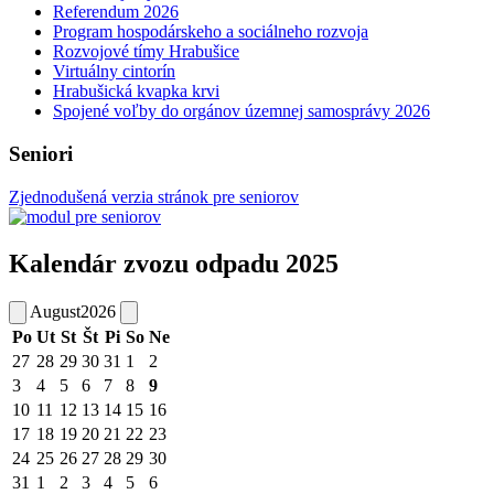
Referendum 2026
Program hospodárskeho a sociálneho rozvoja
Rozvojové tímy Hrabušice
Virtuálny cintorín
Hrabušická kvapka krvi
Spojené voľby do orgánov územnej samosprávy 2026
Seniori
Zjednodušená verzia stránok pre seniorov
Kalendár zvozu odpadu 2025
August
2026
Po
Ut
St
Št
Pi
So
Ne
27
28
29
30
31
1
2
3
4
5
6
7
8
9
10
11
12
13
14
15
16
17
18
19
20
21
22
23
24
25
26
27
28
29
30
31
1
2
3
4
5
6