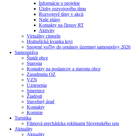
Informácie o projekte
Úlohy rozvojového tímu
Rozvojové tímy v akcii
Naše plány
Kontakty na členov RT
Aktivity
Virtuálny cintorín
Hrabušická kvapka krvi
Spojené voľby do orgánov územnej samosprávy 2026
Samospráva
Štatút obce
Starosta
Kontakty na poslancov a starostu obce
Zasadnutia OZ
VZN
Uznesenia
Smernice
Žiadosti
Stavebný úrad
Kontakty
Komisie
Turistika
Filmová prechádzka roklinami Slovenského raja
Aktuality
Aktuality