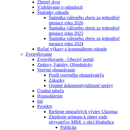
Zberný dvor
Vzdelávanie o odpadoch
Štatistiky odpadu
Štatistika váženého zberu za jednotlivé
mesiace roku 2026
Štatistika váženého zberu za jednotlivé
mesiace roku 2025
Štatistika váženého zberu za jednotlivé
mesiace roku 2024
Ročné výkazy o komunálnom odpade
Zverejňovanie
Zverejňovanie - Obecný portál
Zmluvy, Faktúry, Objednávky
Verejné obstarávanie
Profil verejného obstarávateľa
Zákazky
Ostatné dokumenty⁄súhrnné správy
Úradná tabuľa
Hospodárenie
Iné
Projekty
Riešenie migračných výziev Ukrajina
Zlepšenie prístupu k pitnej vode
obyvateľov MRK v obci Hrabušice
Publicita