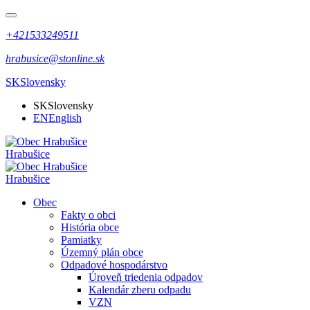
+421533249511
hrabusice@stonline.sk
SK
Slovensky
SK
Slovensky
EN
English
Hrabušice
Hrabušice
Obec
Fakty o obci
História obce
Pamiatky
Územný plán obce
Odpadové hospodárstvo
Úroveň triedenia odpadov
Kalendár zberu odpadu
VZN