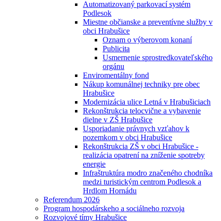
Automatizovaný parkovací systém
Podlesok
Miestne občianske a preventívne služby v
obci Hrabušice
Oznam o výberovom konaní
Publicita
Usmernenie sprostredkovateľského
orgánu
Enviromentálny fond
Nákup komunálnej techniky pre obec
Hrabušice
Modernizácia ulice Letná v Hrabušiciach
Rekonštrukcia telocvične a vybavenie
dielne v ZŠ Hrabušice
Usporiadanie právnych vzťahov k
pozemkom v obci Hrabušice
Rekonštrukcia ZŠ v obci Hrabušice -
realizácia opatrení na zníženie spotreby
energie
Infraštruktúra modro značeného chodníka
medzi turistickým centrom Podlesok a
Hrdlom Hornádu
Referendum 2026
Program hospodárskeho a sociálneho rozvoja
Rozvojové tímy Hrabušice