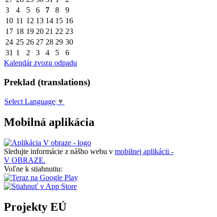
3
4
5
6
7
8
9
10
11
12
13
14
15
16
17
18
19
20
21
22
23
24
25
26
27
28
29
30
31
1
2
3
4
5
6
Kalendár zvozu odpadu
Preklad (translations)
Select Language
▼
Mobilná aplikácia
Sledujte informácie z nášho webu v
mobilnej aplikácii -
V OBRAZE.
Voľne k stiahnutiu:
Projekty EÚ