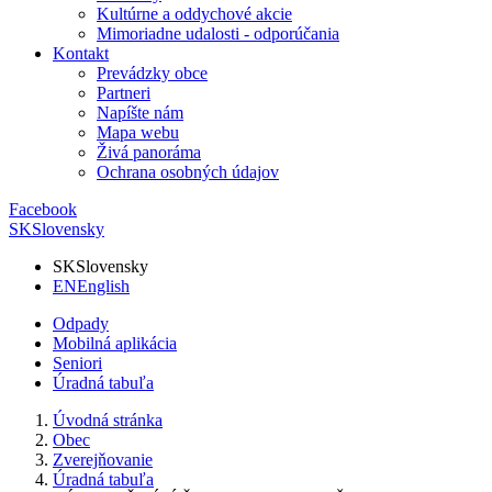
Kultúrne a oddychové akcie
Mimoriadne udalosti - odporúčania
Kontakt
Prevádzky obce
Partneri
Napíšte nám
Mapa webu
Živá panoráma
Ochrana osobných údajov
Facebook
SK
Slovensky
SK
Slovensky
EN
English
Odpady
Mobilná aplikácia
Seniori
Úradná tabuľa
Úvodná stránka
Obec
Zverejňovanie
Úradná tabuľa