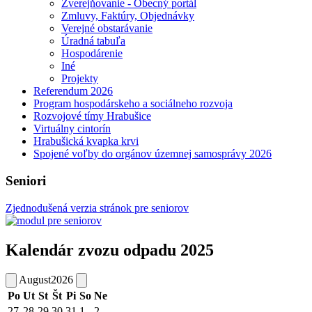
Zverejňovanie - Obecný portál
Zmluvy, Faktúry, Objednávky
Verejné obstarávanie
Úradná tabuľa
Hospodárenie
Iné
Projekty
Referendum 2026
Program hospodárskeho a sociálneho rozvoja
Rozvojové tímy Hrabušice
Virtuálny cintorín
Hrabušická kvapka krvi
Spojené voľby do orgánov územnej samosprávy 2026
Seniori
Zjednodušená verzia stránok pre seniorov
Kalendár zvozu odpadu 2025
August
2026
Po
Ut
St
Št
Pi
So
Ne
27
28
29
30
31
1
2