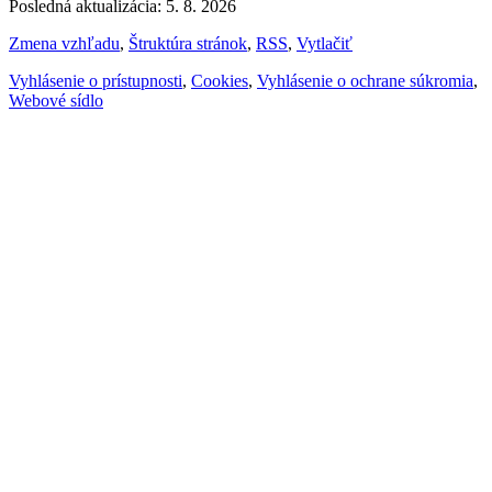
Posledná aktualizácia: 5. 8. 2026
Zmena vzhľadu
,
Štruktúra stránok
,
RSS
,
Vytlačiť
Vyhlásenie o prístupnosti
,
Cookies
,
Vyhlásenie o ochrane súkromia
,
Webové sídlo