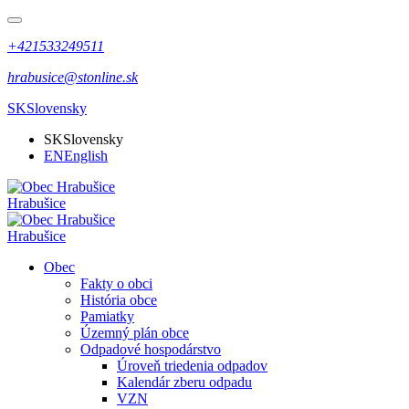
+421533249511
hrabusice@stonline.sk
SK
Slovensky
SK
Slovensky
EN
English
Hrabušice
Hrabušice
Obec
Fakty o obci
História obce
Pamiatky
Územný plán obce
Odpadové hospodárstvo
Úroveň triedenia odpadov
Kalendár zberu odpadu
VZN