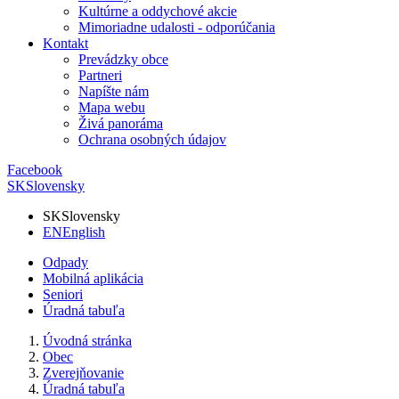
Kultúrne a oddychové akcie
Mimoriadne udalosti - odporúčania
Kontakt
Prevádzky obce
Partneri
Napíšte nám
Mapa webu
Živá panoráma
Ochrana osobných údajov
Facebook
SK
Slovensky
SK
Slovensky
EN
English
Odpady
Mobilná aplikácia
Seniori
Úradná tabuľa
Úvodná stránka
Obec
Zverejňovanie
Úradná tabuľa