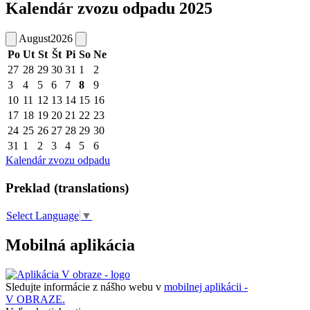
Kalendár zvozu odpadu 2025
August
2026
Po
Ut
St
Št
Pi
So
Ne
27
28
29
30
31
1
2
3
4
5
6
7
8
9
10
11
12
13
14
15
16
17
18
19
20
21
22
23
24
25
26
27
28
29
30
31
1
2
3
4
5
6
Kalendár zvozu odpadu
Preklad (translations)
Select Language
▼
Mobilná aplikácia
Sledujte informácie z nášho webu v
mobilnej aplikácii -
V OBRAZE.