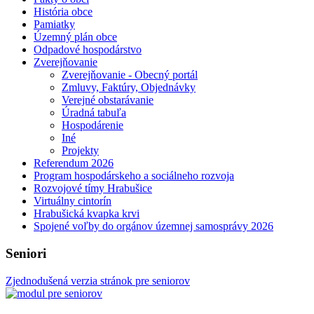
História obce
Pamiatky
Územný plán obce
Odpadové hospodárstvo
Zverejňovanie
Zverejňovanie - Obecný portál
Zmluvy, Faktúry, Objednávky
Verejné obstarávanie
Úradná tabuľa
Hospodárenie
Iné
Projekty
Referendum 2026
Program hospodárskeho a sociálneho rozvoja
Rozvojové tímy Hrabušice
Virtuálny cintorín
Hrabušická kvapka krvi
Spojené voľby do orgánov územnej samosprávy 2026
Seniori
Zjednodušená verzia stránok pre seniorov