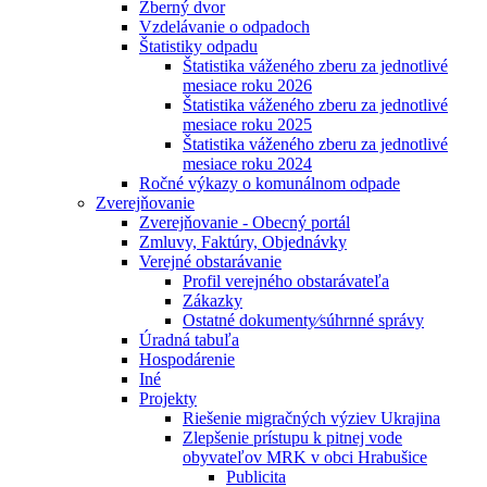
Zberný dvor
Vzdelávanie o odpadoch
Štatistiky odpadu
Štatistika váženého zberu za jednotlivé
mesiace roku 2026
Štatistika váženého zberu za jednotlivé
mesiace roku 2025
Štatistika váženého zberu za jednotlivé
mesiace roku 2024
Ročné výkazy o komunálnom odpade
Zverejňovanie
Zverejňovanie - Obecný portál
Zmluvy, Faktúry, Objednávky
Verejné obstarávanie
Profil verejného obstarávateľa
Zákazky
Ostatné dokumenty⁄súhrnné správy
Úradná tabuľa
Hospodárenie
Iné
Projekty
Riešenie migračných výziev Ukrajina
Zlepšenie prístupu k pitnej vode
obyvateľov MRK v obci Hrabušice
Publicita