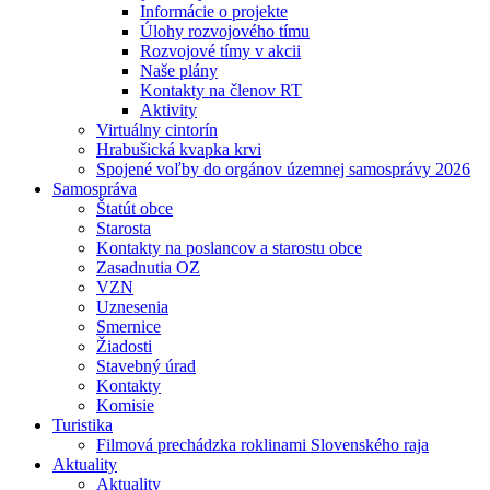
Informácie o projekte
Úlohy rozvojového tímu
Rozvojové tímy v akcii
Naše plány
Kontakty na členov RT
Aktivity
Virtuálny cintorín
Hrabušická kvapka krvi
Spojené voľby do orgánov územnej samosprávy 2026
Samospráva
Štatút obce
Starosta
Kontakty na poslancov a starostu obce
Zasadnutia OZ
VZN
Uznesenia
Smernice
Žiadosti
Stavebný úrad
Kontakty
Komisie
Turistika
Filmová prechádzka roklinami Slovenského raja
Aktuality
Aktuality