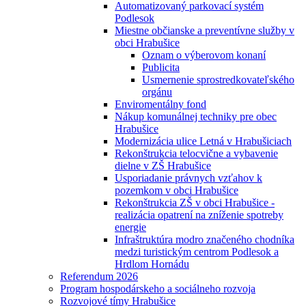
Automatizovaný parkovací systém
Podlesok
Miestne občianske a preventívne služby v
obci Hrabušice
Oznam o výberovom konaní
Publicita
Usmernenie sprostredkovateľského
orgánu
Enviromentálny fond
Nákup komunálnej techniky pre obec
Hrabušice
Modernizácia ulice Letná v Hrabušiciach
Rekonštrukcia telocvične a vybavenie
dielne v ZŠ Hrabušice
Usporiadanie právnych vzťahov k
pozemkom v obci Hrabušice
Rekonštrukcia ZŠ v obci Hrabušice -
realizácia opatrení na zníženie spotreby
energie
Infraštruktúra modro značeného chodníka
medzi turistickým centrom Podlesok a
Hrdlom Hornádu
Referendum 2026
Program hospodárskeho a sociálneho rozvoja
Rozvojové tímy Hrabušice