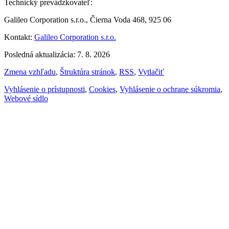
Technický prevádzkovateľ:
Galileo Corporation s.r.o., Čierna Voda 468, 925 06
Kontakt:
Galileo Corporation s.r.o.
Posledná aktualizácia: 7. 8. 2026
Zmena vzhľadu
,
Štruktúra stránok
,
RSS
,
Vytlačiť
Vyhlásenie o prístupnosti
,
Cookies
,
Vyhlásenie o ochrane súkromia
,
Webové sídlo